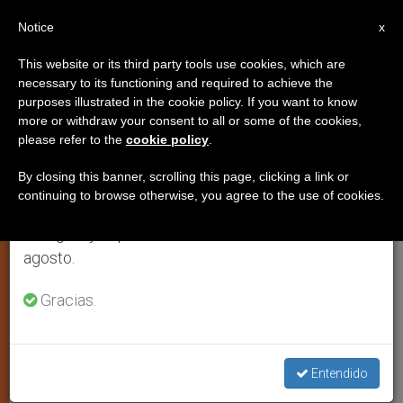
ES
Notice
×
x
Aviso importante
This website or its third party tools use cookies, which are
necessary to its functioning and required to achieve the
Del 27 de julio al 7 de agosto haremos la pausa
JUSTICIA Y PAZ
purposes illustrated in the cookie policy. If you want to know
anual, aprovechando que en el periodo de verano
more or withdraw your consent to all or some of the cookies,
please refer to the
cookie policy
.
se generan menos informaciones y también el
consumo de las mismas disminuye.
By closing this banner, scrolling this page, clicking a link or
continuing to browse otherwise, you agree to the use of cookies.
Retomamos el trabajo ordinario de las ediciones
en inglés y español de ZENIT el lunes 10 de
agosto.
Gracias.
Frame Del Video De Un Niño Rescatado En Siria
Entendido
Siria, el nuncio Zenari denuncia el