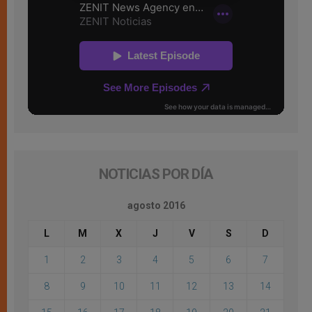
NOTICIAS POR DÍA
agosto 2016
L
M
X
J
V
S
D
1
2
3
4
5
6
7
8
9
10
11
12
13
14