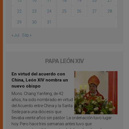
15
16
17
18
19
20
21
22
23
24
25
26
27
28
29
30
31
« Jul
Sep »
PAPA LEÓN XIV
En virtud del acuerdo con
China, León XIV nombra un
nuevo obispo
Mons. Chang Yanfeng, de 42
años, ha sido nombrado en virtud
del Acuerdo entre China y la Santa
Sede para una diócesis que
llevaba veinte años sin pastor. La ordenación tuvo lugar
hoy. Pero hace tres semanas antes tuvo que