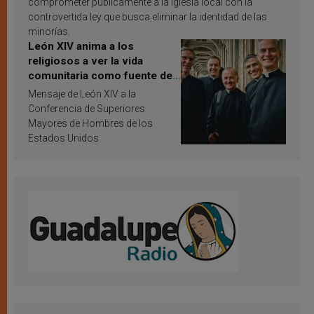
comprometer públicamente a la Iglesia local con la
controvertida ley que busca eliminar la identidad de las
minorías.
León XIV anima a los
religiosos a ver la vida
comunitaria como fuente de
inspiración y santificación
Mensaje de León XIV a la
Conferencia de Superiores
Mayores de Hombres de los
Estados Unidos