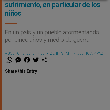
sufrimiento, en particular de los
niños
En un país y un pueblo atormentando
por cinco años y medio de guerra
AGOSTO 19, 2016 14:00
ZENIT STAFF
JUSTICIA Y PAZ
W
M
F
T
S
h
e
a
w
h
a
s
c
i
a
t
s
e
t
r
Share this Entry
s
e
b
t
e
A
n
o
e
p
g
o
r
p
e
k
r