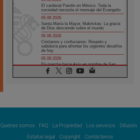
El cardenal Parolin en México: Toda la
sociedad necesita el mensaje del Evangelio
05.08.2026
Santa María la Mayor, Makrickas: La gracia
de Dios desciende sobre el mundo
05.08.2026
Cristianos y confucianos: Respeto y
sabiduría para afrontar los urgentes desafíos
de hoy
05.08.2026
En marcha hacia Asís en nombre de San
Francisco, a la espera de León
05.08.2026
Venezuela, Padre Pagniello: "En medio del
dolor, una Iglesia que no se rinde"
05.08.2026
La Fuerza del "Círculo de Héroes" con el
Papa en la Audiencia General
05.08.2026
Nuncio en Ucrania: Preocupa escuchar a
quienes bendicen la guerra
Quiénes somos
FAQ
La Propiedad
Los servicios
Difusión
05.08.2026
Estatus legal
Copyright
Contáctenos
Ucrania: Ataque masivo en Kyiv durante la