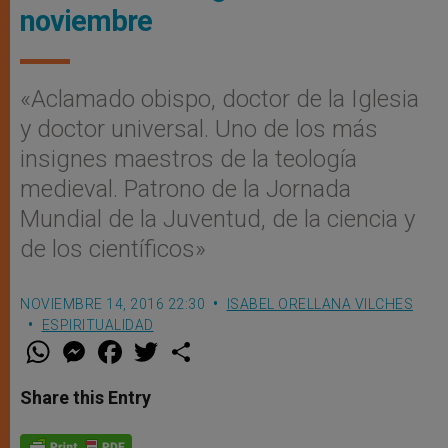
noviembre
«Aclamado obispo, doctor de la Iglesia
y doctor universal. Uno de los más
insignes maestros de la teología
medieval. Patrono de la Jornada
Mundial de la Juventud, de la ciencia y
de los científicos»
NOVIEMBRE 14, 2016 22:30
ISABEL ORELLANA VILCHES
ESPIRITUALIDAD
W
M
F
T
S
h
e
a
w
h
a
s
c
i
a
t
s
e
t
r
Share this Entry
s
e
b
t
e
A
n
o
e
p
g
o
r