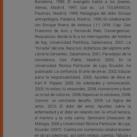
Barcelona, 1993; El evangelio habla a los jóvenes,
Atenas, Madrid, 1997; Qué es... LA TOLERANCIA,
Paulinas, Madrid, 1999; Pedagogía del dolor. Ensayo
antropológico, Palabra, Madrid, 1999; En colaboración
con Enrique Rivera de Ventosa (†) OFM. Cap. San
Francisco de Asís y Fernando Rielo: Convergencias.
Respuestas desde la fe a los interrogantes del hombre
de hoy, Universidad Pontificia, Salamanca, 2001; La
"mirada" del cine. Recursos didácticos del séptimo arte.
Librería Cervantes, Salamanca, 2001; Paradojas de la
convivencia, San Pablo, Madrid, 2002; En la
Universidad Técnica Particular de Loja, Ecuador, ha
publicado: La confianza. El arte de amar, 2002; Educar
para la responsabilidad, 2003; Apuntes de ética en
Karl R. Popper, 2003; De soledades y comunicación,
2005; Yo educo; tú respondes, 2008; Humanismo y fe en
un crisol de culturas, 2008; Repensar lo cotidiano, 2008;
Convivir: un constante desafío, 2009; La lógica del
amor, 2010; El dolor del amor. Apuntes sobre la
enfermedad y el dolor en relación con la virtud heroica,
el martirio y la vida santa. Seminario Diocesano de
Málaga, 2006 y Universidad Técnica Particular de Loja,
Ecuador (2007). Cuenta con numerosas colaboraciones
en obras colectivas, así como relatos, cuentos, fábula y