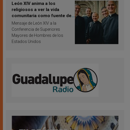
León XIV anima a los
religiosos a ver la vida
comunitaria como fuente de
inspiración y santificación
Mensaje de León XIV a la
Conferencia de Superiores
Mayores de Hombres de los
Estados Unidos