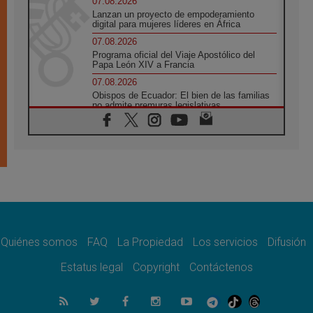
07.08.2026
Lanzan un proyecto de empoderamiento
digital para mujeres líderes en África
07.08.2026
Programa oficial del Viaje Apostólico del
Papa León XIV a Francia
07.08.2026
Obispos de Ecuador: El bien de las familias
no admite premuras legislativas
06.08.2026
Cardenal Parolin: La paz comienza con la
empatía al dolor del otro
06.08.2026
Fray Marco Vianelli: Aprender el Evangelio
de la Paz en la Escuela de San Francisco
06.08.2026
La visita del Papa León XIV a Asís en un
minuto
Quiénes somos
FAQ
La Propiedad
Los servicios
Difusión
06.08.2026
El agradecimiento de los jóvenes al Papa:
Estatus legal
Copyright
Contáctenos
«Hoy nos sentimos Iglesia»
06.08.2026
Líbano: Reanudan los coloquios en Roma en
medio de tensiones y ataques en el sur del