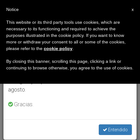
ES
Notice
×
x
Aviso importante
This website or its third party tools use cookies, which are
necessary to its functioning and required to achieve the
Del 27 de julio al 7 de agosto haremos la pausa
purposes illustrated in the cookie policy. If you want to know
anual, aprovechando que en el periodo de verano
more or withdraw your consent to all or some of the cookies,
please refer to the
cookie policy
.
se generan menos informaciones y también el
consumo de las mismas disminuye.
By closing this banner, scrolling this page, clicking a link or
continuing to browse otherwise, you agree to the use of cookies.
Retomamos el trabajo ordinario de las ediciones
en inglés y español de ZENIT el lunes 10 de
agosto.
Gracias.
Entendido