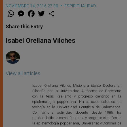
NOVIEMBRE 14, 2016 22:30
ESPIRITUALIDAD
W
M
F
T
S
h
e
a
w
h
a
s
c
i
a
t
s
e
t
r
Share this Entry
s
e
b
t
e
A
n
o
e
p
g
o
r
Isabel Orellana Vilches
p
e
k
r
View all articles
Isabel Orellana Vilches Misionera idente. Doctora en
Filosofía por la Universidad Autónoma de Barcelona
con la tesis Realismo y progreso científico en la
epistemología popperiana. Ha cursado estudios de
teología en la Universidad Pontificia de Salamanca.
Con amplia actividad docente desde 1986, ha
publicado libros como: Realismo y progreso científico en
la epistemología popperiana, Universitat Autònoma de