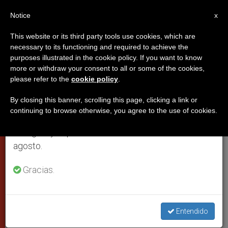
ES
Notice
×
x
Aviso importante
This website or its third party tools use cookies, which are
necessary to its functioning and required to achieve the
Del 27 de julio al 7 de agosto haremos la pausa
PAPAS
purposes illustrated in the cookie policy. If you want to know
anual, aprovechando que en el periodo de verano
more or withdraw your consent to all or some of the cookies,
please refer to the
cookie policy
.
se generan menos informaciones y también el
consumo de las mismas disminuye.
By closing this banner, scrolling this page, clicking a link or
continuing to browse otherwise, you agree to the use of cookies.
Retomamos el trabajo ordinario de las ediciones
en inglés y español de ZENIT el lunes 10 de
agosto.
Gracias.
El Papa Y UNIAPAC - © Osservatore Romano
Entendido
El Papa a los empresarios