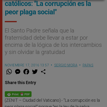
católicos: "La corrupción es la
peor plaga social"
El Santo Padre señala que la
fraternidad debe llevar a estar por
encima de la lógica de los intercambios
y sin olvidar la gratuidad
NOVIEMBRE 17, 2016 13:57
SERGIO MORA
PAPAS
W
M
F
T
S
h
e
a
w
h
a
s
c
i
a
t
s
e
t
r
Share this Entry
s
e
b
t
e
A
n
o
e
p
g
o
r
p
e
k
r
(ZENIT – Ciudad del Vaticano).- “La corrupción es la
peor plaga social” porque “es la ley de la selva