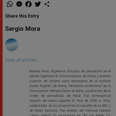
W
M
F
T
S
h
e
a
w
h
a
s
c
i
a
t
s
e
t
r
Share this Entry
s
e
b
t
e
A
n
o
e
p
g
o
r
Sergio Mora
p
e
k
r
View all articles
Buenos Aires, Argentina Estudios de periodismo en el
Istituto Superiore di Comunicazione
de Roma y examen
superior de italiano para extranjeros en el Instituto
Dante Alighieri de Roma. Periodista profesional de la
Associazione Stampa Estera
en Italia, y publicista de la
Orden de periodistas de Italia. Fue corresponsal
adjunto del diario español
El País
de 2000 a 2004,
colaborador de los programas en español de la
BBC
y
de
Radio Vaticano
. Fue director del mensual
Expreso
Latino
, realizó 41 programas en
Sky
con
Babel TV
.