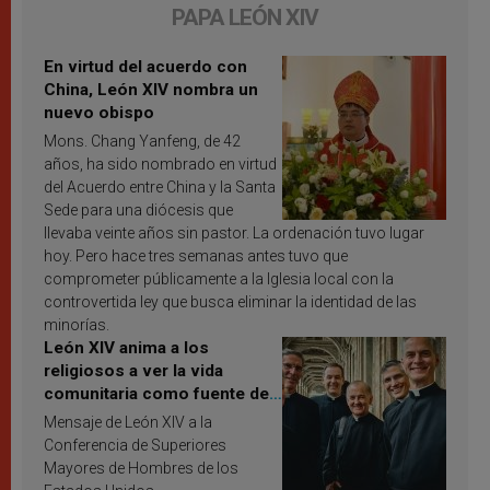
PAPA LEÓN XIV
En virtud del acuerdo con
China, León XIV nombra un
nuevo obispo
Mons. Chang Yanfeng, de 42
años, ha sido nombrado en virtud
del Acuerdo entre China y la Santa
Sede para una diócesis que
llevaba veinte años sin pastor. La ordenación tuvo lugar
hoy. Pero hace tres semanas antes tuvo que
comprometer públicamente a la Iglesia local con la
controvertida ley que busca eliminar la identidad de las
minorías.
León XIV anima a los
religiosos a ver la vida
comunitaria como fuente de
inspiración y santificación
Mensaje de León XIV a la
Conferencia de Superiores
Mayores de Hombres de los