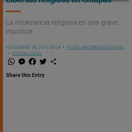
La intolerancia religiosa es una grave
injusticia
NOVIEMBRE 18, 2016 08:04
FELIPE ARIZMENDI ESQUIVEL
IGLESIA LOCAL
W
M
F
T
S
h
e
a
w
h
a
s
c
i
a
t
s
e
t
r
Share this Entry
s
e
b
t
e
A
n
o
e
p
g
o
r
p
e
k
r