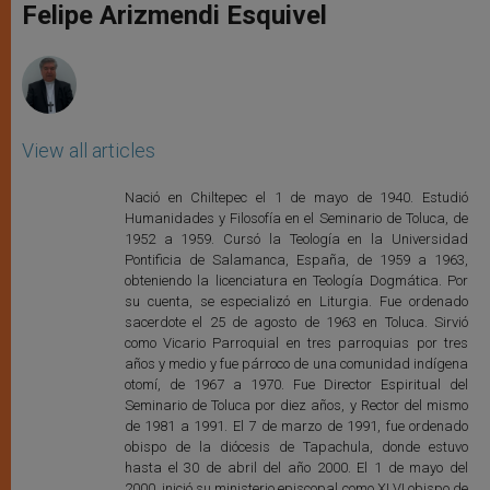
p
g
o
r
Felipe Arizmendi Esquivel
p
e
k
r
View all articles
Nació en Chiltepec el 1 de mayo de 1940. Estudió
Humanidades y Filosofía en el Seminario de Toluca, de
1952 a 1959. Cursó la Teología en la Universidad
Pontificia de Salamanca, España, de 1959 a 1963,
obteniendo la licenciatura en Teología Dogmática. Por
su cuenta, se especializó en Liturgia. Fue ordenado
sacerdote el 25 de agosto de 1963 en Toluca. Sirvió
como Vicario Parroquial en tres parroquias por tres
años y medio y fue párroco de una comunidad indígena
otomí, de 1967 a 1970. Fue Director Espiritual del
Seminario de Toluca por diez años, y Rector del mismo
de 1981 a 1991. El 7 de marzo de 1991, fue ordenado
obispo de la diócesis de Tapachula, donde estuvo
hasta el 30 de abril del año 2000. El 1 de mayo del
2000, inició su ministerio episcopal como XLVI obispo de