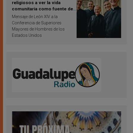
religiosos a ver la vida
comunitaria como fuente de
inspiración y santificación
Mensaje de León XIV a la
Conferencia de Superiores
Mayores de Hombres de los
Estados Unidos