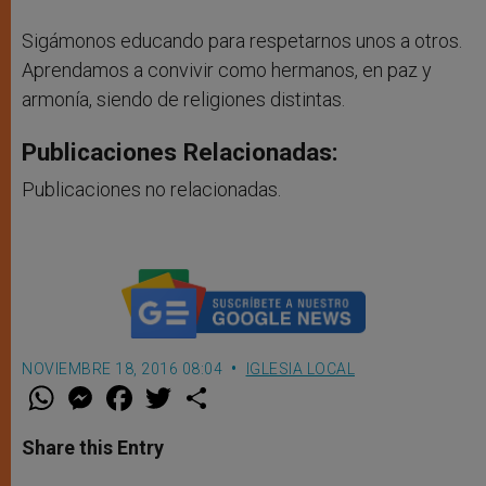
Sigámonos educando para respetarnos unos a otros.
Aprendamos a convivir como hermanos, en paz y
armonía, siendo de religiones distintas.
Publicaciones Relacionadas:
Publicaciones no relacionadas.
NOVIEMBRE 18, 2016 08:04
IGLESIA LOCAL
W
M
F
T
S
h
e
a
w
h
a
s
c
i
a
t
s
e
t
r
Share this Entry
s
e
b
t
e
A
n
o
e