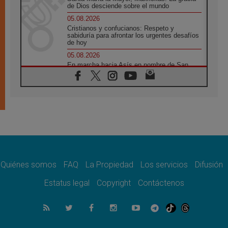
de Dios desciende sobre el mundo
05.08.2026
Cristianos y confucianos: Respeto y
sabiduría para afrontar los urgentes desafíos
de hoy
05.08.2026
En marcha hacia Asís en nombre de San
Francisco, a la espera de León
05.08.2026
Venezuela, Padre Pagniello: "En medio del
dolor, una Iglesia que no se rinde"
05.08.2026
La Fuerza del "Círculo de Héroes" con el
Papa en la Audiencia General
05.08.2026
Nuncio en Ucrania: Preocupa escuchar a
quienes bendicen la guerra
Quiénes somos
FAQ
La Propiedad
Los servicios
Difusión
05.08.2026
Estatus legal
Copyright
Contáctenos
Ucrania: Ataque masivo en Kyiv durante la
noche
05.08.2026
Colombo: "La visita del Papa a Argentina
llevará un mensaje de paz y dignidad
humana"