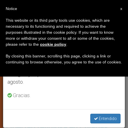
ES
Notice
×
x
Aviso importante
This website or its third party tools use cookies, which are
necessary to its functioning and required to achieve the
Del 27 de julio al 7 de agosto haremos la pausa
IGLESIA LOCAL
purposes illustrated in the cookie policy. If you want to know
anual, aprovechando que en el periodo de verano
more or withdraw your consent to all or some of the cookies,
please refer to the
cookie policy
.
se generan menos informaciones y también el
consumo de las mismas disminuye.
By closing this banner, scrolling this page, clicking a link or
continuing to browse otherwise, you agree to the use of cookies.
Retomamos el trabajo ordinario de las ediciones
en inglés y español de ZENIT el lunes 10 de
agosto.
Gracias.
Procesion De Santo Tomas Apóstol. (Wikicommons - Maribel2912)
Entendido
Libertad religiosa en Chiapas