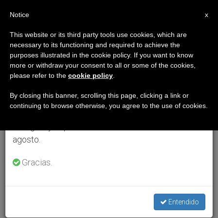
ES
Notice
×
x
Aviso importante
This website or its third party tools use cookies, which are
necessary to its functioning and required to achieve the
Del 27 de julio al 7 de agosto haremos la pausa
purposes illustrated in the cookie policy. If you want to know
anual, aprovechando que en el periodo de verano
more or withdraw your consent to all or some of the cookies,
please refer to the
cookie policy
.
se generan menos informaciones y también el
consumo de las mismas disminuye.
By closing this banner, scrolling this page, clicking a link or
continuing to browse otherwise, you agree to the use of cookies.
Retomamos el trabajo ordinario de las ediciones
en inglés y español de ZENIT el lunes 10 de
agosto.
Gracias.
Entendido