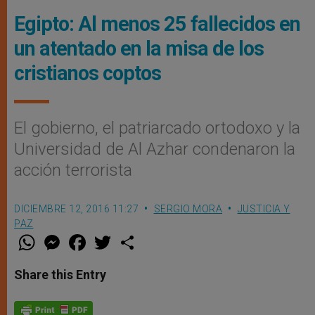
Egipto: Al menos 25 fallecidos en
un atentado en la misa de los
cristianos coptos
El gobierno, el patriarcado ortodoxo y la
Universidad de Al Azhar condenaron la
acción terrorista
DICIEMBRE 12, 2016 11:27
SERGIO MORA
JUSTICIA Y
PAZ
W
M
F
T
S
h
e
a
w
h
a
s
c
i
a
t
s
e
t
r
Share this Entry
s
e
b
t
e
A
n
o
e
p
g
o
r