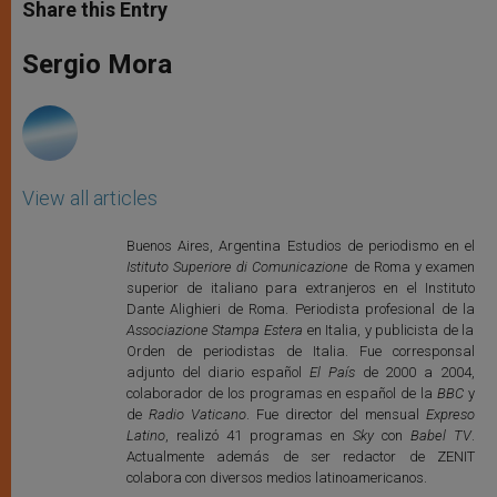
t
s
e
t
r
Share this Entry
s
e
b
t
e
A
n
o
e
p
g
o
r
Sergio Mora
p
e
k
r
View all articles
Buenos Aires, Argentina Estudios de periodismo en el
Istituto Superiore di Comunicazione
de Roma y examen
superior de italiano para extranjeros en el Instituto
Dante Alighieri de Roma. Periodista profesional de la
Associazione Stampa Estera
en Italia, y publicista de la
Orden de periodistas de Italia. Fue corresponsal
adjunto del diario español
El País
de 2000 a 2004,
colaborador de los programas en español de la
BBC
y
de
Radio Vaticano
. Fue director del mensual
Expreso
Latino
, realizó 41 programas en
Sky
con
Babel TV
.
Actualmente además de ser redactor de ZENIT
colabora con diversos medios latinoamericanos.