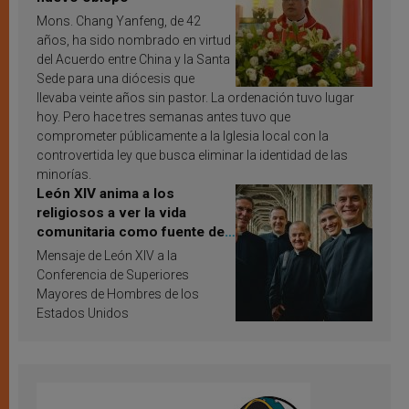
Mons. Chang Yanfeng, de 42
años, ha sido nombrado en virtud
del Acuerdo entre China y la Santa
Sede para una diócesis que
llevaba veinte años sin pastor. La ordenación tuvo lugar
hoy. Pero hace tres semanas antes tuvo que
comprometer públicamente a la Iglesia local con la
controvertida ley que busca eliminar la identidad de las
minorías.
León XIV anima a los
religiosos a ver la vida
comunitaria como fuente de
inspiración y santificación
Mensaje de León XIV a la
Conferencia de Superiores
Mayores de Hombres de los
Estados Unidos