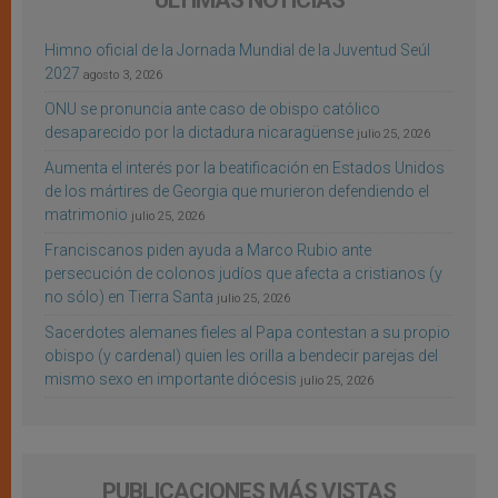
Himno oficial de la Jornada Mundial de la Juventud Seúl
2027
agosto 3, 2026
ONU se pronuncia ante caso de obispo católico
desaparecido por la dictadura nicaragüense
julio 25, 2026
Aumenta el interés por la beatificación en Estados Unidos
de los mártires de Georgia que murieron defendiendo el
matrimonio
julio 25, 2026
Franciscanos piden ayuda a Marco Rubio ante
persecución de colonos judíos que afecta a cristianos (y
no sólo) en Tierra Santa
julio 25, 2026
Sacerdotes alemanes fieles al Papa contestan a su propio
obispo (y cardenal) quien les orilla a bendecir parejas del
mismo sexo en importante diócesis
julio 25, 2026
PUBLICACIONES MÁS VISTAS