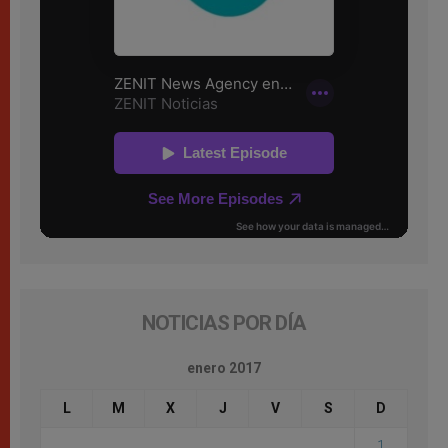
NOTICIAS POR DÍA
enero 2017
L
M
X
J
V
S
D
1