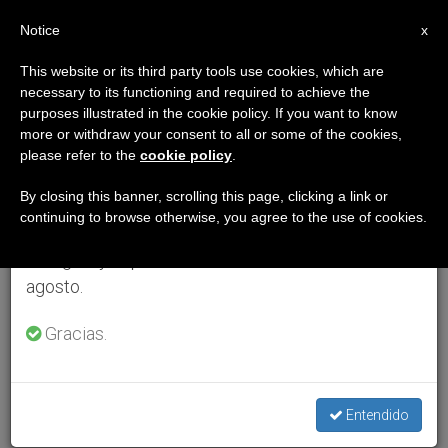
ES
Notice
×
x
Aviso importante
This website or its third party tools use cookies, which are
necessary to its functioning and required to achieve the
Del 27 de julio al 7 de agosto haremos la pausa
purposes illustrated in the cookie policy. If you want to know
anual, aprovechando que en el periodo de verano
more or withdraw your consent to all or some of the cookies,
please refer to the
cookie policy
.
se generan menos informaciones y también el
consumo de las mismas disminuye.
By closing this banner, scrolling this page, clicking a link or
continuing to browse otherwise, you agree to the use of cookies.
Retomamos el trabajo ordinario de las ediciones
en inglés y español de ZENIT el lunes 10 de
agosto.
Gracias.
Entendido