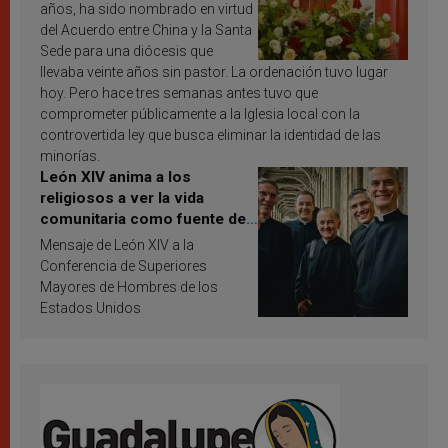
años, ha sido nombrado en virtud
del Acuerdo entre China y la Santa
Sede para una diócesis que
llevaba veinte años sin pastor. La ordenación tuvo lugar
hoy. Pero hace tres semanas antes tuvo que
comprometer públicamente a la Iglesia local con la
controvertida ley que busca eliminar la identidad de las
minorías.
León XIV anima a los
religiosos a ver la vida
comunitaria como fuente de
inspiración y santificación
Mensaje de León XIV a la
Conferencia de Superiores
Mayores de Hombres de los
Estados Unidos