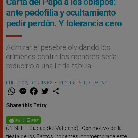
Carta del Papa a los obispos:
ante pedofilia y ocultamiento
pedir perdón. Y tolerancia cero
Admirar el pesebre olvidando los
crímenes contra los menores sería
reducirlo a una linda fábula
ENERO 02, 2017 16:53
ZENIT STAFF
PAPAS
W
M
F
T
S
h
e
a
w
h
a
s
c
i
a
t
s
e
t
r
Share this Entry
s
e
b
t
e
A
n
o
e
p
g
o
r
p
e
k
r
(ZENIT – Ciudad del Vaticano).- Con motivo de la
fiesta de los Santos Inocentes, conmemorada este