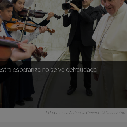
uestra esperanza no se ve defraudada"
El Papa En La Audiencia General - © Osservato