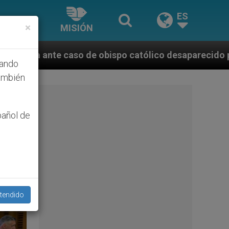
ES
×
MISIÓN
o católico desaparecido por la dictadura nicaragüens
hando
ambién
pañol de
tendido