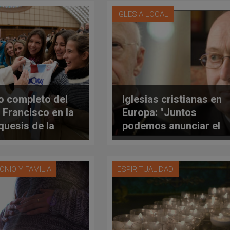
IGLESIA LOCAL
o completo del
Iglesias cristianas en
 Francisco en la
Europa: "Juntos
quesis de la
podemos anunciar el
encia del
Amor de Cristo para
coles 18 de
la reconciliación"
o de 2017
ONIO Y FAMILIA
ESPIRITUALIDAD