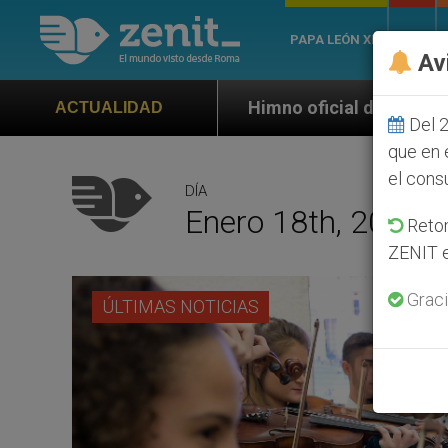
PAPA LEÓN XIV
ROMA
Av
Himno oficial de la Jornada Mundial de la Juventud 
ACTUALIDAD
Del 2
que en 
el cons
DÍA
Enero 18th, 2017
Retom
ZENIT e
Graci
ÚLTIMAS NOTICIAS