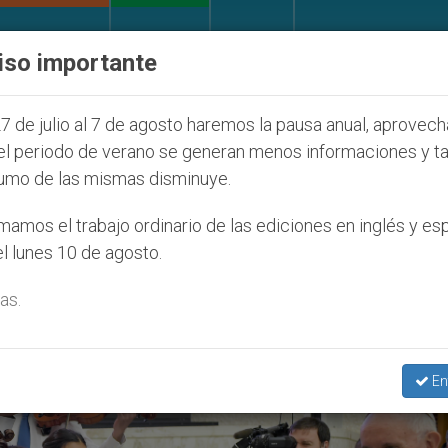
IGLESIA Y MUNDO
DOCUMENTOS
DONATIVOS
iso importante
Seúl 2027
ONU se pronuncia ante caso de obisp
7 de julio al 7 de agosto haremos la pausa anual, aprovec
el periodo de verano se generan menos informaciones y t
umo de las mismas disminuye.
amos el trabajo ordinario de las ediciones en inglés y es
l lunes 10 de agosto.
as.
En