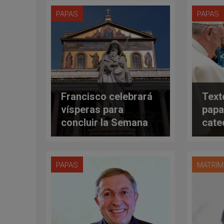
PAPAS
PAPAS
Francisco celebrará
Text
vísperas para
papa
concluir la Semana
cate
de oración por la
audi
unidad de los
miér
cristianos
ener
PAPAS
MATRIM