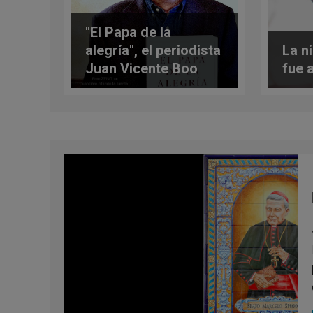
"El Papa de la
alegría", el periodista
La n
Juan Vicente Boo
fue a
presenta su libro