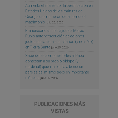
Aumenta el interés por la beatificación en
Estados Unidos de los mártires de
Georgia que murieron defendiendo el
matrimonio
julio 25, 2026
Franciscanos piden ayuda a Marco
Rubio ante persecución de colonos
judíos que afecta a cristianos (y no sólo)
en Tierra Santa
julio 25, 2026
Sacerdotes alemanes fieles al Papa
contestan a su propio obispo (y
cardenal) quien les orilla a bendecir
parejas del mismo sexo en importante
diócesis
julio 25, 2026
PUBLICACIONES MÁS
VISTAS