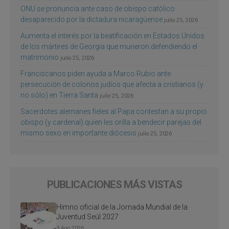
ONU se pronuncia ante caso de obispo católico
desaparecido por la dictadura nicaragüense
julio 25, 2026
Aumenta el interés por la beatificación en Estados Unidos
de los mártires de Georgia que murieron defendiendo el
matrimonio
julio 25, 2026
Franciscanos piden ayuda a Marco Rubio ante
persecución de colonos judíos que afecta a cristianos (y
no sólo) en Tierra Santa
julio 25, 2026
Sacerdotes alemanes fieles al Papa contestan a su propio
obispo (y cardenal) quien les orilla a bendecir parejas del
mismo sexo en importante diócesis
julio 25, 2026
PUBLICACIONES MÁS VISTAS
Himno oficial de la Jornada Mundial de la
Juventud Seúl 2027
3 Ago 2026