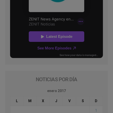
NOTICIAS POR DÍA
enero 2017
L
M
X
J
V
S
D
1