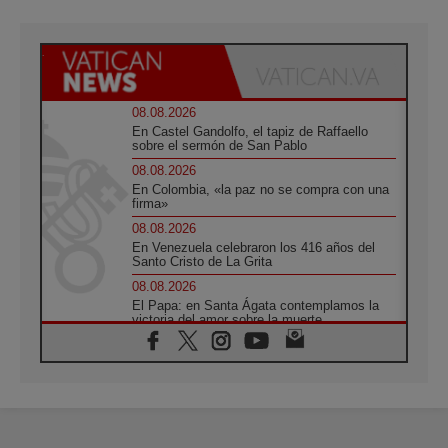
08.08.2026
En Castel Gandolfo, el tapiz de Raffaello
sobre el sermón de San Pablo
08.08.2026
En Colombia, «la paz no se compra con una
firma»
08.08.2026
En Venezuela celebraron los 416 años del
Santo Cristo de La Grita
08.08.2026
El Papa: en Santa Ágata contemplamos la
victoria del amor sobre la muerte
08.08.2026
León XIV visitará el Santuario de la Madre
del Buen Consejo de Genazzano
07.08.2026
Filipinas: el Vicariato Apostólico de Calapán
se convierte en diócesis