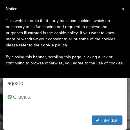
ES
Notice
×
x
Aviso importante
This website or its third party tools use cookies, which are
necessary to its functioning and required to achieve the
Del 27 de julio al 7 de agosto haremos la pausa
DÍA
purposes illustrated in the cookie policy. If you want to know
anual, aprovechando que en el periodo de verano
Enero 21st, 2017
more or withdraw your consent to all or some of the cookies,
please refer to the
cookie policy
.
se generan menos informaciones y también el
consumo de las mismas disminuye.
By closing this banner, scrolling this page, clicking a link or
continuing to browse otherwise, you agree to the use of cookies.
ÚLTIMAS NOTICIAS
Retomamos el trabajo ordinario de las ediciones
en inglés y español de ZENIT el lunes 10 de
agosto.
Gracias.
Entendido