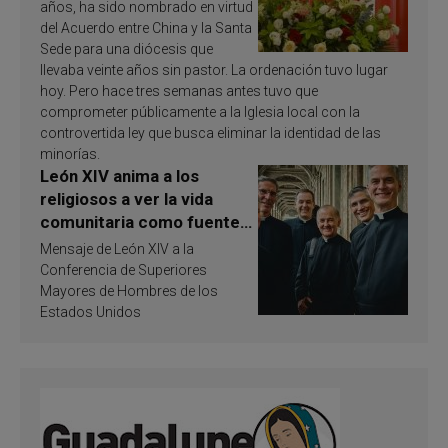
años, ha sido nombrado en virtud
del Acuerdo entre China y la Santa
Sede para una diócesis que
llevaba veinte años sin pastor. La ordenación tuvo lugar
hoy. Pero hace tres semanas antes tuvo que
comprometer públicamente a la Iglesia local con la
controvertida ley que busca eliminar la identidad de las
minorías.
León XIV anima a los
religiosos a ver la vida
comunitaria como fuente
de inspiración y
Mensaje de León XIV a la
santificación
Conferencia de Superiores
Mayores de Hombres de los
Estados Unidos