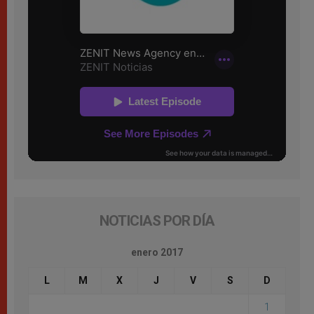
NOTICIAS POR DÍA
enero 2017
L
M
X
J
V
S
D
1