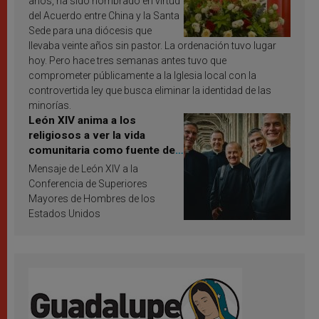
años, ha sido nombrado en virtud
del Acuerdo entre China y la Santa
Sede para una diócesis que
llevaba veinte años sin pastor. La ordenación tuvo lugar
hoy. Pero hace tres semanas antes tuvo que
comprometer públicamente a la Iglesia local con la
controvertida ley que busca eliminar la identidad de las
minorías.
León XIV anima a los
religiosos a ver la vida
comunitaria como fuente de
inspiración y santificación
Mensaje de León XIV a la
Conferencia de Superiores
Mayores de Hombres de los
Estados Unidos