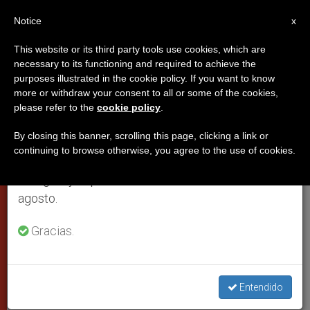
ES
Notice
×
x
Aviso importante
This website or its third party tools use cookies, which are
necessary to its functioning and required to achieve the
Del 27 de julio al 7 de agosto haremos la pausa
PAPAS
purposes illustrated in the cookie policy. If you want to know
anual, aprovechando que en el periodo de verano
more or withdraw your consent to all or some of the cookies,
please refer to the
cookie policy
.
se generan menos informaciones y también el
consumo de las mismas disminuye.
By closing this banner, scrolling this page, clicking a link or
continuing to browse otherwise, you agree to the use of cookies.
Retomamos el trabajo ordinario de las ediciones
en inglés y español de ZENIT el lunes 10 de
agosto.
Gracias.
El Papa Francisco - © Osservatore Romano
Entendido
El Papa explica que la vida del