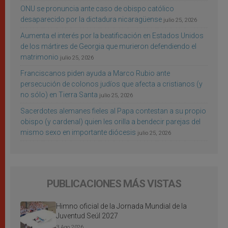
ONU se pronuncia ante caso de obispo católico
desaparecido por la dictadura nicaragüense
julio 25, 2026
Aumenta el interés por la beatificación en Estados Unidos
de los mártires de Georgia que murieron defendiendo el
matrimonio
julio 25, 2026
Franciscanos piden ayuda a Marco Rubio ante
persecución de colonos judíos que afecta a cristianos (y
no sólo) en Tierra Santa
julio 25, 2026
Sacerdotes alemanes fieles al Papa contestan a su propio
obispo (y cardenal) quien les orilla a bendecir parejas del
mismo sexo en importante diócesis
julio 25, 2026
PUBLICACIONES MÁS VISTAS
Himno oficial de la Jornada Mundial de la
Juventud Seúl 2027
3 Ago 2026