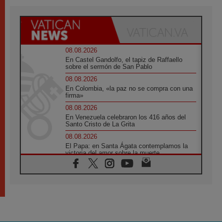
08.08.2026
En Castel Gandolfo, el tapiz de Raffaello
sobre el sermón de San Pablo
08.08.2026
En Colombia, «la paz no se compra con una
firma»
08.08.2026
En Venezuela celebraron los 416 años del
Santo Cristo de La Grita
08.08.2026
El Papa: en Santa Ágata contemplamos la
victoria del amor sobre la muerte
08.08.2026
León XIV visitará el Santuario de la Madre
del Buen Consejo de Genazzano
07.08.2026
Filipinas: el Vicariato Apostólico de Calapán
se convierte en diócesis