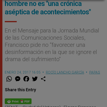
hombre no es "una crónica
aséptica de acontecimientos"
En el Mensaje para la Jornada Mundial
de las Comunicaciones Sociales,
Francisco pide no “favorecer una
desinformación en la que se ignore el
drama del sufrimiento”
ENERO 24, 2017 16:05
ROCÍO LANCHO GARCÍA
PAPAS
W
M
F
T
S
h
e
a
w
h
a
s
c
i
a
t
s
e
t
r
Share this Entry
s
e
b
t
e
A
n
o
e
p
g
o
r
p
e
k