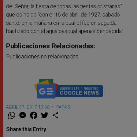
del Señor, la fiesta de todas las fiestas cristianas”
que coincide “con el 16 de abril de 1927, sábado
santo, en la mañana en la cual el fue en seguida
bautizado con el agua pascual apenas bendecida”.
Publicaciones Relacionadas:
Publicaciones no relacionadas.
ABRIL 07, 2017 13:08
PAPAS
W
M
F
T
S
h
e
a
w
h
a
s
c
i
a
t
s
e
t
r
Share this Entry
s
e
b
t
e