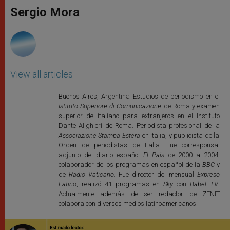
A
n
o
e
p
g
o
r
Sergio Mora
p
e
k
r
View all articles
Buenos Aires, Argentina Estudios de periodismo en el
Istituto Superiore di Comunicazione
de Roma y examen
superior de italiano para extranjeros en el Instituto
Dante Alighieri de Roma. Periodista profesional de la
Associazione Stampa Estera
en Italia, y publicista de la
Orden de periodistas de Italia. Fue corresponsal
adjunto del diario español
El País
de 2000 a 2004,
colaborador de los programas en español de la
BBC
y
de
Radio Vaticano
. Fue director del mensual
Expreso
Latino
, realizó 41 programas en
Sky
con
Babel TV
.
Actualmente además de ser redactor de ZENIT
colabora con diversos medios latinoamericanos.