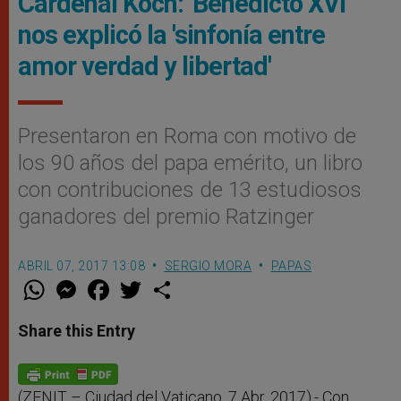
Cardenal Koch: 'Benedicto XVI
nos explicó la 'sinfonía entre
amor verdad y libertad'
Presentaron en Roma con motivo de
los 90 años del papa emérito, un libro
con contribuciones de 13 estudiosos
ganadores del premio Ratzinger
ABRIL 07, 2017 13:08
SERGIO MORA
PAPAS
W
M
F
T
S
h
e
a
w
h
a
s
c
i
a
t
s
e
t
r
Share this Entry
s
e
b
t
e
A
n
o
e
p
g
o
r
p
e
k
r
(ZENIT – Ciudad del Vaticano, 7 Abr. 2017).- Con