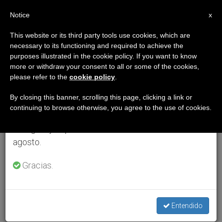
ES
Notice
×
x
Aviso importante
This website or its third party tools use cookies, which are
necessary to its functioning and required to achieve the
Del 27 de julio al 7 de agosto haremos la pausa
purposes illustrated in the cookie policy. If you want to know
anual, aprovechando que en el periodo de verano
more or withdraw your consent to all or some of the cookies,
please refer to the
cookie policy
.
se generan menos informaciones y también el
consumo de las mismas disminuye.
By closing this banner, scrolling this page, clicking a link or
continuing to browse otherwise, you agree to the use of cookies.
Retomamos el trabajo ordinario de las ediciones
en inglés y español de ZENIT el lunes 10 de
agosto.
Gracias.
Entendido