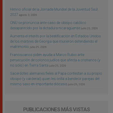
Himno oficial de la Jornada Mundial de la Juventud Seúl
2027
agosto 3, 2026
ONU se pronuncia ante caso de obispo católico
desaparecido por la dictadura nicaragüense
julio 25, 2026
Aumenta el interés por la beatificación en Estados Unidos
de los mártires de Georgia que murieron defendiendo el
matrimonio
julio 25, 2026
Franciscanos piden ayuda a Marco Rubio ante
persecución de colonos judíos que afecta a cristianos (y
no sólo) en Tierra Santa
julio 25, 2026
Sacerdotes alemanes fieles al Papa contestan a su propio
obispo (y cardenal) quien les orilla a bendecir parejas del
mismo sexo en importante diócesis
julio 25, 2026
PUBLICACIONES MÁS VISTAS