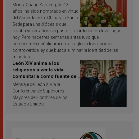
Mons. Chang Yanfeng, de 42
años, ha sido nombrado en virtud
del Acuerdo entre China y la Santa
Sede para una diócesis que
llevaba veinte años sin pastor. La ordenación tuvo lugar
hoy. Pero hace tres semanas antes tuvo que
comprometer públicamente a la Iglesia local con la
controvertida ley que busca eliminar la identidad de las
minorías.
León XIV anima a los
religiosos a ver la vida
comunitaria como fuente de
inspiración y santificación
Mensaje de León XIV a la
Conferencia de Superiores
Mayores de Hombres de los
Estados Unidos