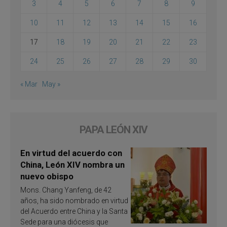
3
4
5
6
7
8
9
10
11
12
13
14
15
16
17
18
19
20
21
22
23
24
25
26
27
28
29
30
« Mar
May »
PAPA LEÓN XIV
En virtud del acuerdo con
China, León XIV nombra un
nuevo obispo
Mons. Chang Yanfeng, de 42
años, ha sido nombrado en virtud
del Acuerdo entre China y la Santa
Sede para una diócesis que