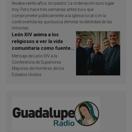
llevaba veinte años sin pastor. La ordenación tuvo lugar
hoy. Pero hace tres semanas antes tuvo que
comprometer públicamente a la Iglesia local con la
controvertida ley que busca eliminar la identidad de las
minorías.
León XIV anima a los
religiosos a ver la vida
comunitaria como fuente
de inspiración y
Mensaje de León XIV a la
santificación
Conferencia de Superiores
Mayores de Hombres de los
Estados Unidos