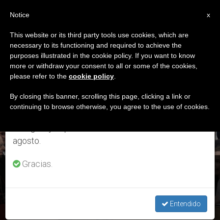
ES
Notice
×
x
Aviso importante
This website or its third party tools use cookies, which are
necessary to its functioning and required to achieve the
Del 27 de julio al 7 de agosto haremos la pausa
DÍA
purposes illustrated in the cookie policy. If you want to know
anual, aprovechando que en el periodo de verano
Abril 8th, 2017
more or withdraw your consent to all or some of the cookies,
please refer to the
cookie policy
.
se generan menos informaciones y también el
consumo de las mismas disminuye.
By closing this banner, scrolling this page, clicking a link or
continuing to browse otherwise, you agree to the use of cookies.
ÚLTIMAS NOTICIAS
Retomamos el trabajo ordinario de las ediciones
en inglés y español de ZENIT el lunes 10 de
agosto.
Gracias.
'Todos los jóvenes tienen algo que decirle a los otros, a los
ancianos a los obispos y al Papa'
Entendido
APR 08, 2017 20:31