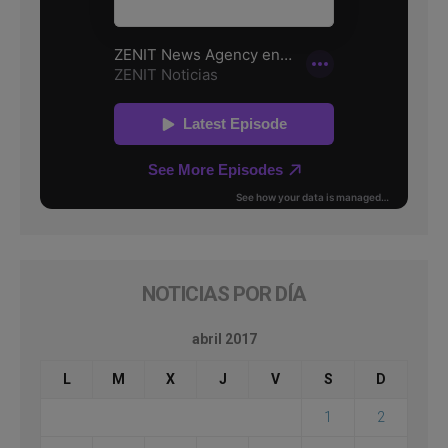
NOTICIAS POR DÍA
abril 2017
L
M
X
J
V
S
D
1
2