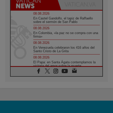
08.08.2026
En Castel Gandolfo, el tapiz de Raffaello
sobre el sermón de San Pablo
08.08.2026
En Colombia, «la paz no se compra con una
firma»
08.08.2026
En Venezuela celebraron los 416 años del
Santo Cristo de La Grita
08.08.2026
El Papa: en Santa Ágata contemplamos la
victoria del amor sobre la muerte
08.08.2026
León XIV visitará el Santuario de la Madre
del Buen Consejo de Genazzano
07.08.2026
Filipinas: el Vicariato Apostólico de Calapán
se convierte en diócesis
07.08.2026
Honduras: Los desplazados invisibles de una
crisis olvidada