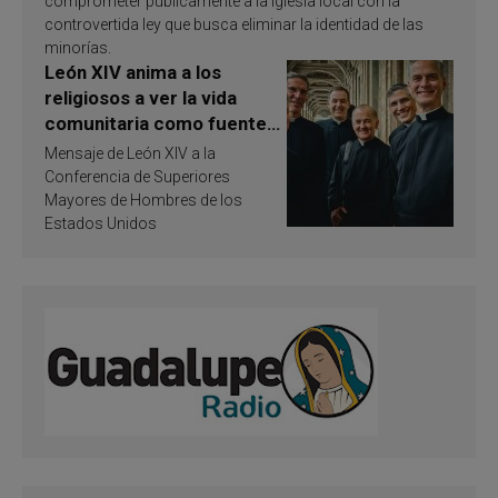
comprometer públicamente a la Iglesia local con la
controvertida ley que busca eliminar la identidad de las
minorías.
León XIV anima a los
religiosos a ver la vida
comunitaria como fuente
de inspiración y
Mensaje de León XIV a la
santificación
Conferencia de Superiores
Mayores de Hombres de los
Estados Unidos