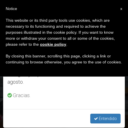
ES
Notice
×
x
Aviso importante
This website or its third party tools use cookies, which are
necessary to its functioning and required to achieve the
Del 27 de julio al 7 de agosto haremos la pausa
DÍA
purposes illustrated in the cookie policy. If you want to know
anual, aprovechando que en el periodo de verano
Abril 9th, 2017
more or withdraw your consent to all or some of the cookies,
please refer to the
cookie policy
.
se generan menos informaciones y también el
consumo de las mismas disminuye.
By closing this banner, scrolling this page, clicking a link or
continuing to browse otherwise, you agree to the use of cookies.
ÚLTIMAS NOTICIAS
Retomamos el trabajo ordinario de las ediciones
en inglés y español de ZENIT el lunes 10 de
agosto.
JMJ: los jóvenes de Cracovia entregan la cruz a los jóvenes
de Panamá
Gracias.
APR 09, 2017 20:13
RAQUEL ANILLO
Entendido