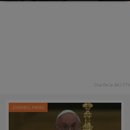
Cruz De La JMJ, CTV
,
JÓVENES
PAPAS