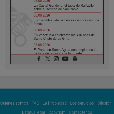
08.08.2026
En Castel Gandolfo, el tapiz de Raffaello
sobre el sermón de San Pablo
08.08.2026
En Colombia, «la paz no se compra con una
firma»
08.08.2026
En Venezuela celebraron los 416 años del
Santo Cristo de La Grita
08.08.2026
El Papa: en Santa Ágata contemplamos la
victoria del amor sobre la muerte
08.08.2026
León XIV visitará el Santuario de la Madre
del Buen Consejo de Genazzano
07.08.2026
Filipinas: el Vicariato Apostólico de Calapán
se convierte en diócesis
07.08.2026
Honduras: Los desplazados invisibles de una
crisis olvidada
Quiénes somos
FAQ
La Propiedad
Los servicios
Difusión
07.08.2026
Bokalic: "En Argentina el Papa León señalará
Estatus legal
Copyright
Contáctenos
el compromiso del cristiano"