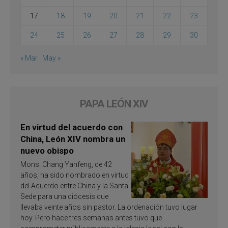
17
18
19
20
21
22
23
24
25
26
27
28
29
30
« Mar
May »
PAPA LEÓN XIV
En virtud del acuerdo con
China, León XIV nombra un
nuevo obispo
Mons. Chang Yanfeng, de 42
años, ha sido nombrado en virtud
del Acuerdo entre China y la Santa
Sede para una diócesis que
llevaba veinte años sin pastor. La ordenación tuvo lugar
hoy. Pero hace tres semanas antes tuvo que