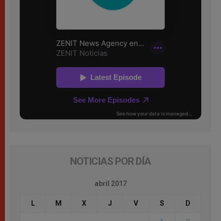
NOTICIAS POR DÍA
abril 2017
L
M
X
J
V
S
D