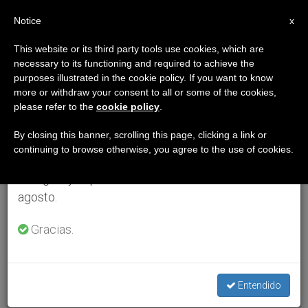
ES
Notice
×
x
Aviso importante
This website or its third party tools use cookies, which are
necessary to its functioning and required to achieve the
Del 27 de julio al 7 de agosto haremos la pausa
purposes illustrated in the cookie policy. If you want to know
anual, aprovechando que en el periodo de verano
more or withdraw your consent to all or some of the cookies,
please refer to the
cookie policy
.
se generan menos informaciones y también el
consumo de las mismas disminuye.
By closing this banner, scrolling this page, clicking a link or
continuing to browse otherwise, you agree to the use of cookies.
Retomamos el trabajo ordinario de las ediciones
en inglés y español de ZENIT el lunes 10 de
agosto.
Gracias.
Entendido