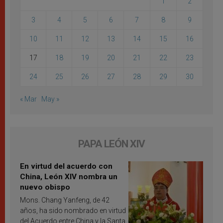
1
2
3
4
5
6
7
8
9
10
11
12
13
14
15
16
17
18
19
20
21
22
23
24
25
26
27
28
29
30
« Mar
May »
PAPA LEÓN XIV
En virtud del acuerdo con
China, León XIV nombra un
nuevo obispo
Mons. Chang Yanfeng, de 42
años, ha sido nombrado en virtud
del Acuerdo entre China y la Santa