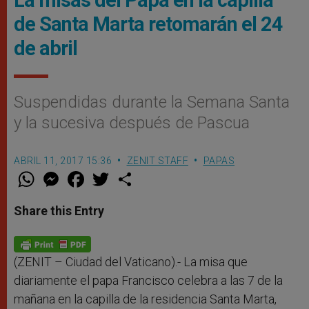
de Santa Marta retomarán el 24
de abril
Suspendidas durante la Semana Santa
y la sucesiva después de Pascua
ABRIL 11, 2017 15:36
ZENIT STAFF
PAPAS
W
M
F
T
S
h
e
a
w
h
a
s
c
i
a
t
s
e
t
r
Share this Entry
s
e
b
t
e
A
n
o
e
p
g
o
r
p
e
k
r
(ZENIT – Ciudad del Vaticano).- La misa que
diariamente el papa Francisco celebra a las 7 de la
mañana en la capilla de la residencia Santa Marta,