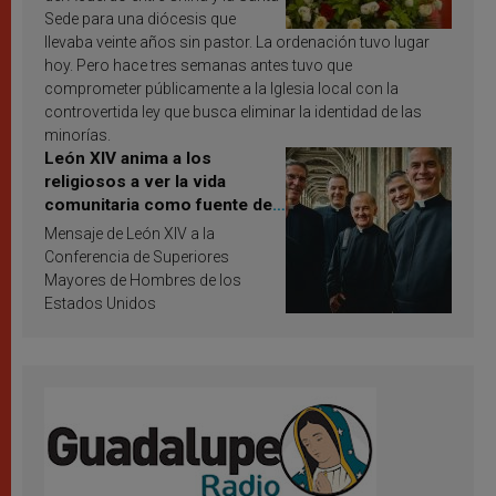
Sede para una diócesis que
llevaba veinte años sin pastor. La ordenación tuvo lugar
hoy. Pero hace tres semanas antes tuvo que
comprometer públicamente a la Iglesia local con la
controvertida ley que busca eliminar la identidad de las
minorías.
León XIV anima a los
religiosos a ver la vida
comunitaria como fuente de
inspiración y santificación
Mensaje de León XIV a la
Conferencia de Superiores
Mayores de Hombres de los
Estados Unidos