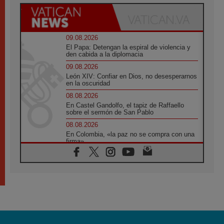
09.08.2026
El Papa: Detengan la espiral de violencia y
den cabida a la diplomacia
09.08.2026
León XIV: Confiar en Dios, no desesperarnos
en la oscuridad
08.08.2026
En Castel Gandolfo, el tapiz de Raffaello
sobre el sermón de San Pablo
08.08.2026
En Colombia, «la paz no se compra con una
firma»
08.08.2026
En Venezuela celebraron los 416 años del
Santo Cristo de La Grita
08.08.2026
El Papa: en Santa Ágata contemplamos la
victoria del amor sobre la muerte
08.08.2026
León XIV visitará el Santuario de la Madre