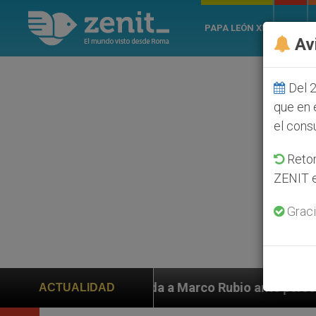
PAPA LEÓN XIV
ROMA
Av
Del 2
que en 
el cons
Retom
ZENIT e
Graci
a Marco Rubio ante persecución de colonos judíos que 
ACTUALIDAD