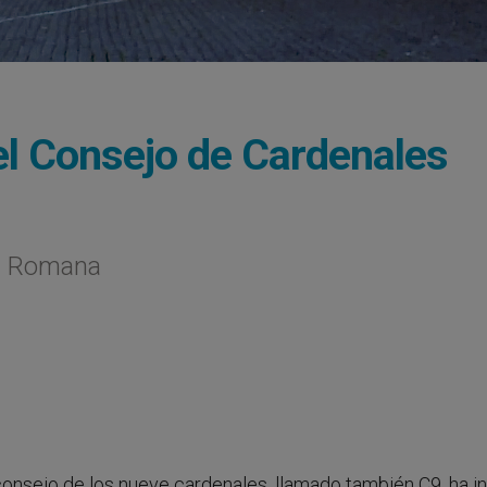
del Consejo de Cardenales
ia Romana
 consejo de los nueve cardenales, llamado también C9, ha i