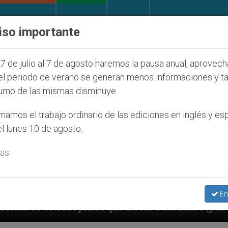
IGLESIA Y MUNDO
DOCUMENTOS
DONATIVOS
iso importante
7 de julio al 7 de agosto haremos la pausa anual, aprovec
el periodo de verano se generan menos informaciones y t
umo de las mismas disminuye.
amos el trabajo ordinario de las ediciones en inglés y es
l lunes 10 de agosto.
as.
En
afecta a cristianos (y no sólo) en Tierra Santa