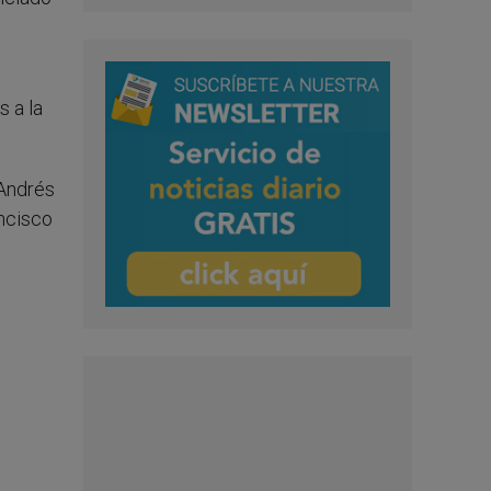
s a la
 Andrés
ancisco