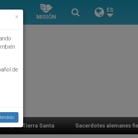
ES
×
MISIÓN
hando
ambién
pañol de
tendido
Sacerdotes alemanes fieles al Papa contestan a su pr