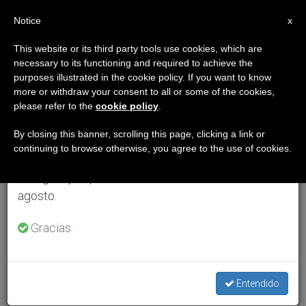
ES
Notice
×
x
Aviso importante
This website or its third party tools use cookies, which are
necessary to its functioning and required to achieve the
Del 27 de julio al 7 de agosto haremos la pausa
purposes illustrated in the cookie policy. If you want to know
anual, aprovechando que en el periodo de verano
more or withdraw your consent to all or some of the cookies,
please refer to the
cookie policy
.
se generan menos informaciones y también el
consumo de las mismas disminuye.
By closing this banner, scrolling this page, clicking a link or
continuing to browse otherwise, you agree to the use of cookies.
Retomamos el trabajo ordinario de las ediciones
en inglés y español de ZENIT el lunes 10 de
agosto.
Gracias.
Entendido