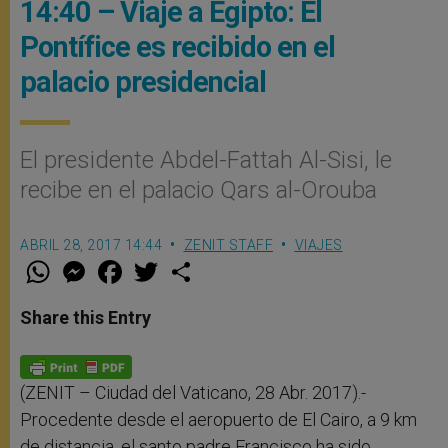
14:40 – Viaje a Egipto: El
Pontífice es recibido en el
palacio presidencial
El presidente Abdel-Fattah Al-Sisi, le
recibe en el palacio Qars al-Orouba
ABRIL 28, 2017 14:44
ZENIT STAFF
VIAJES
W
M
F
T
S
h
e
a
w
h
a
s
c
i
a
t
s
e
t
r
Share this Entry
s
e
b
t
e
A
n
o
e
p
g
o
r
p
e
k
r
(ZENIT – Ciudad del Vaticano, 28 Abr. 2017).-
Procedente desde el aeropuerto de El Cairo, a 9 km
de distancia, el santo padre Francisco ha sido