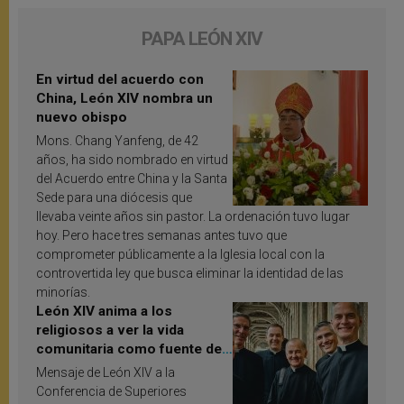
PAPA LEÓN XIV
En virtud del acuerdo con
China, León XIV nombra un
nuevo obispo
Mons. Chang Yanfeng, de 42
años, ha sido nombrado en virtud
del Acuerdo entre China y la Santa
Sede para una diócesis que
llevaba veinte años sin pastor. La ordenación tuvo lugar
hoy. Pero hace tres semanas antes tuvo que
comprometer públicamente a la Iglesia local con la
controvertida ley que busca eliminar la identidad de las
minorías.
León XIV anima a los
religiosos a ver la vida
comunitaria como fuente de
inspiración y santificación
Mensaje de León XIV a la
Conferencia de Superiores