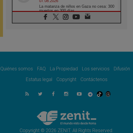
07.08.2026
La matanza de niños en Gaza no cesa: 300
muertos en 300 días
07.08.2026
Tagle: La guerra desfigura el mundo, solo la
revelación de Dios lo transfigura
07.08.2026
Presentada la Trienal de Arte de las
Universidades Católicas: «Exercises in
Empathy»
07.08.2026
Fortunatus Nwachukwu: la comunicación
como misión al servicio del Evangelio
Quiénes somos
FAQ
La Propiedad
Los servicios
Difusión
07.08.2026
Estatus legal
Copyright
Contáctenos
SIGNIS 2026, dar voz a las religiosas en el
espacio público
07.08.2026
Lanzan un proyecto de empoderamiento
digital para mujeres líderes en África
07.08.2026
Programa oficial del Viaje Apostólico del
Papa León XIV a Francia
Copyright © 2026 ZENIT. All Rights Reserved.