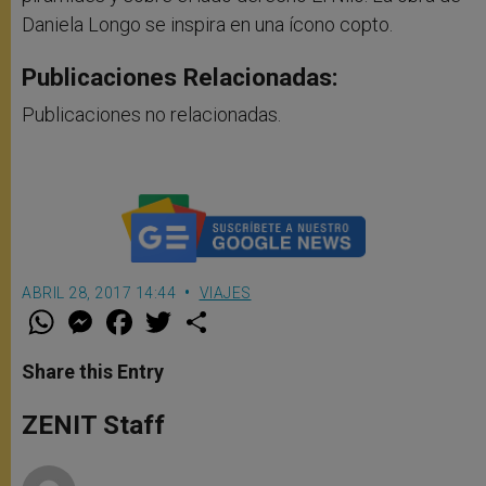
Daniela Longo se inspira en una ícono copto.
Publicaciones Relacionadas:
Publicaciones no relacionadas.
ABRIL 28, 2017 14:44
VIAJES
W
M
F
T
S
h
e
a
w
h
a
s
c
i
a
t
s
e
t
r
Share this Entry
s
e
b
t
e
A
n
o
e
p
g
o
r
ZENIT Staff
p
e
k
r