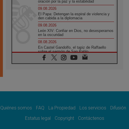
oración por la paz y la estabilidad
09.08.2026
El Papa: Detengan la espiral de violencia y
den cabida a la diplomacia
09.08.2026
León XIV: Confiar en Dios, no desesperarnos
en la oscuridad
08.08.2026
En Castel Gandolfo, el tapiz de Raffaello
sobre el sermón de San Pablo
08.08.2026
En Colombia, «la paz no se compra con una
firma»
08.08.2026
En Venezuela celebraron los 416 años del
Santo Cristo de La Grita
08.08.2026
El Papa: en Santa Ágata contemplamos la
victoria del amor sobre la muerte
Quiénes somos
FAQ
La Propiedad
Los servicios
Difusión
08.08.2026
León XIV visitará el Santuario de la Madre
Estatus legal
Copyright
Contáctenos
del Buen Consejo de Genazzano
07.08.2026