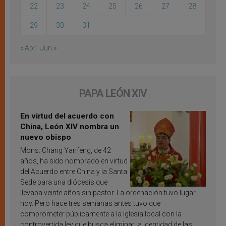
22
23
24
25
26
27
28
29
30
31
« Abr
Jun »
PAPA LEÓN XIV
En virtud del acuerdo con
China, León XIV nombra un
nuevo obispo
Mons. Chang Yanfeng, de 42
años, ha sido nombrado en virtud
del Acuerdo entre China y la Santa
Sede para una diócesis que
llevaba veinte años sin pastor. La ordenación tuvo lugar
hoy. Pero hace tres semanas antes tuvo que
comprometer públicamente a la Iglesia local con la
controvertida ley que busca eliminar la identidad de las