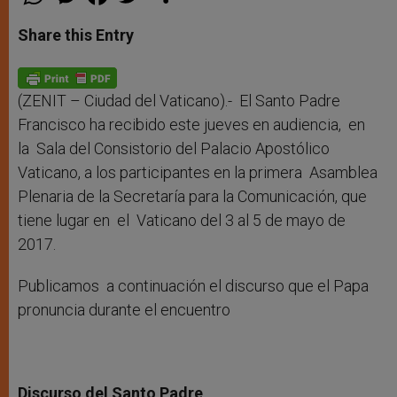
h
e
a
w
h
a
s
c
i
a
t
s
e
t
r
Share this Entry
s
e
b
t
e
A
n
o
e
p
g
o
r
p
e
k
r
(ZENIT – Ciudad del Vaticano).- El Santo Padre
Francisco ha recibido este jueves en audiencia, en
la Sala del Consistorio del Palacio Apostólico
Vaticano, a los participantes en la primera Asamblea
Plenaria de la Secretaría para la Comunicación, que
tiene lugar en el Vaticano del 3 al 5 de mayo de
2017.
Publicamos a continuación el discurso que el Papa
pronuncia durante el encuentro
Discurso del Santo Padre