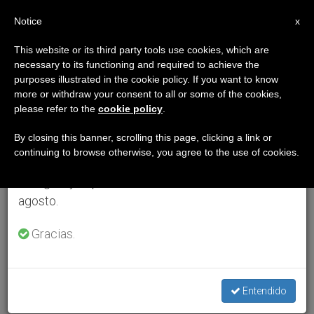
ES
Notice
×
x
Aviso importante
This website or its third party tools use cookies, which are
necessary to its functioning and required to achieve the
Del 27 de julio al 7 de agosto haremos la pausa
purposes illustrated in the cookie policy. If you want to know
anual, aprovechando que en el periodo de verano
more or withdraw your consent to all or some of the cookies,
please refer to the
cookie policy
.
se generan menos informaciones y también el
consumo de las mismas disminuye.
By closing this banner, scrolling this page, clicking a link or
continuing to browse otherwise, you agree to the use of cookies.
Retomamos el trabajo ordinario de las ediciones
en inglés y español de ZENIT el lunes 10 de
agosto.
Gracias.
Entendido