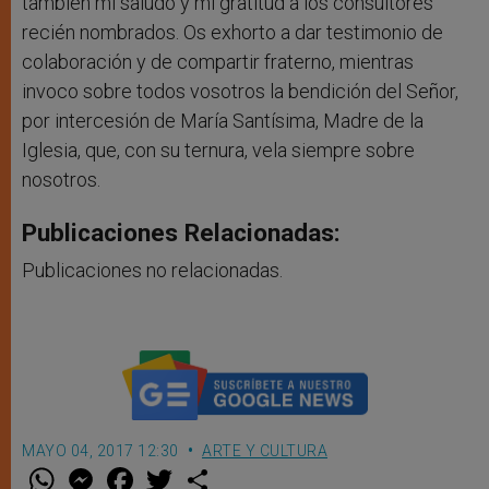
también mi saludo y mi gratitud a los consultores
recién nombrados. Os exhorto a dar testimonio de
colaboración y de compartir fraterno, mientras
invoco sobre todos vosotros la bendición del Señor,
por intercesión de María Santísima, Madre de la
Iglesia, que, con su ternura, vela siempre sobre
nosotros.
Publicaciones Relacionadas:
Publicaciones no relacionadas.
MAYO 04, 2017 12:30
ARTE Y CULTURA
W
M
F
T
S
h
e
a
w
h