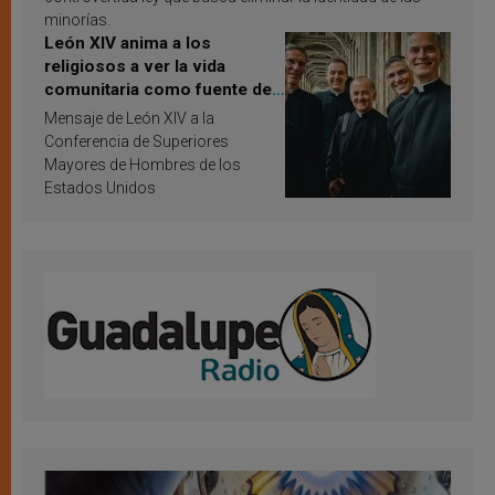
minorías.
León XIV anima a los
religiosos a ver la vida
comunitaria como fuente de
inspiración y santificación
Mensaje de León XIV a la
Conferencia de Superiores
Mayores de Hombres de los
Estados Unidos