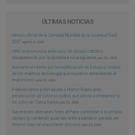
ÚLTIMAS NOTICIAS
Himno oficial de la Jornada Mundial de la Juventud Seúl
2027
agosto 3, 2026
ONU se pronuncia ante caso de obispo católico
desaparecido por la dictadura nicaragüense
julio 25, 2026
Aumenta el interés por la beatificación en Estados Unidos
de los mártires de Georgia que murieron defendiendo el
matrimonio
julio 25, 2026
Franciscanos piden ayuda a Marco Rubio ante
persecución de colonos judíos que afecta a cristianos (y
no sólo) en Tierra Santa
julio 25, 2026
Sacerdotes alemanes fieles al Papa contestan a su propio
obispo (y cardenal) quien les orilla a bendecir parejas del
mismo sexo en importante diócesis
julio 25, 2026