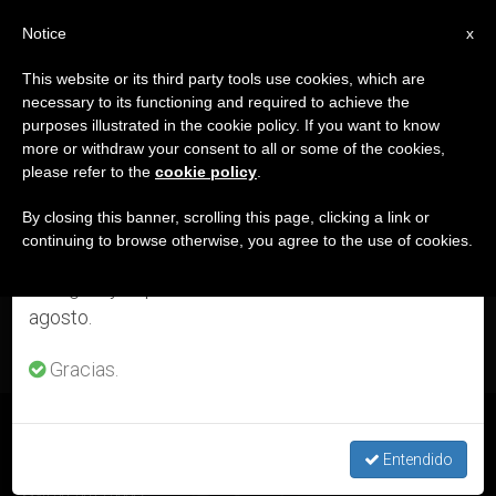
ES
Notice
×
x
Aviso importante
This website or its third party tools use cookies, which are
necessary to its functioning and required to achieve the
Del 27 de julio al 7 de agosto haremos la pausa
DÍA
purposes illustrated in the cookie policy. If you want to know
anual, aprovechando que en el periodo de verano
Mayo 20th, 2017
more or withdraw your consent to all or some of the cookies,
please refer to the
cookie policy
.
se generan menos informaciones y también el
consumo de las mismas disminuye.
By closing this banner, scrolling this page, clicking a link or
continuing to browse otherwise, you agree to the use of cookies.
ÚLTIMAS NOTICIAS
Retomamos el trabajo ordinario de las ediciones
en inglés y español de ZENIT el lunes 10 de
agosto.
Gracias.
San Eugenio de Mazenod – 21 de mayo
Entendido