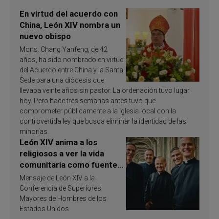
En virtud del acuerdo con
China, León XIV nombra un
nuevo obispo
Mons. Chang Yanfeng, de 42
años, ha sido nombrado en virtud
del Acuerdo entre China y la Santa
Sede para una diócesis que
llevaba veinte años sin pastor. La ordenación tuvo lugar
hoy. Pero hace tres semanas antes tuvo que
comprometer públicamente a la Iglesia local con la
controvertida ley que busca eliminar la identidad de las
minorías.
León XIV anima a los
religiosos a ver la vida
comunitaria como fuente
de inspiración y
Mensaje de León XIV a la
santificación
Conferencia de Superiores
Mayores de Hombres de los
Estados Unidos