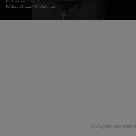
MAY 20, 2017 22:47
ISABEL ORELLANA VILCHES
San Eugenio De Mazenod