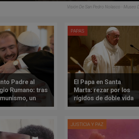
Visión De San Pedro Nolasco - Museo 
PAPAS
anto Padre al
El Papa en Santa
gio Rumano: tras
Marta: rezar por los
omunismo, un
rígidos de doble vida
cimiento y
y también por los
os retos
rígidos 'honestos'
JUSTICIA Y PAZ