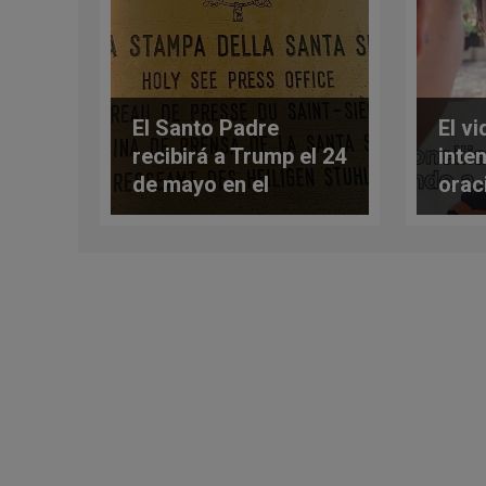
El Santo Padre
El v
recibirá a Trump el 24
inte
de mayo en el
orac
Vaticano
cris