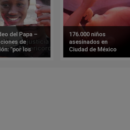
ideo del Papa –
176.000 niños
nciones de
asesinados en
ión: "por los
Ciudad de México
tianos de África"