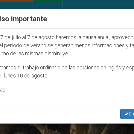
IGLESIA Y MUNDO
DOCUMENTOS
DONATIVOS
iso importante
e caso de obispo católico desaparecido por la dictad
7 de julio al 7 de agosto haremos la pausa anual, aprovec
el periodo de verano se generan menos informaciones y t
umo de las mismas disminuye.
amos el trabajo ordinario de las ediciones en inglés y es
l lunes 10 de agosto.
as.
En