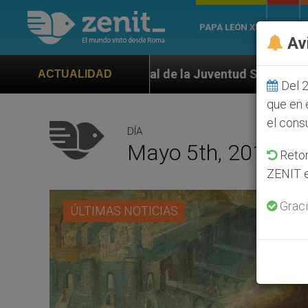
PAPA LEÓN XIV
ROMA
Av
de la Juventud Seúl 2027
ONU se pronuncia ant
ACTUALIDAD
Del 2
que en 
el cons
DÍA
Mayo 5th, 2017
Retom
ZENIT e
Graci
ÚLTIMAS NOTICIAS