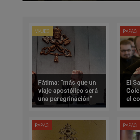
VIAJES
PAPAS
Fátima: “más que un
El S
viaje apostólico será
Cole
una peregrinación”
el c
rena
nuev
PAPAS
PAPAS