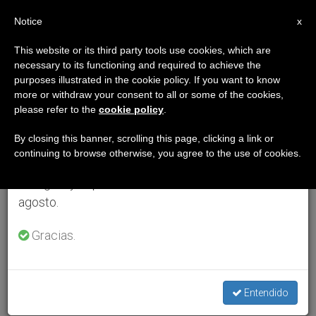
ES
Notice
×
x
Aviso importante
This website or its third party tools use cookies, which are
necessary to its functioning and required to achieve the
Del 27 de julio al 7 de agosto haremos la pausa
purposes illustrated in the cookie policy. If you want to know
anual, aprovechando que en el periodo de verano
more or withdraw your consent to all or some of the cookies,
please refer to the
cookie policy
.
se generan menos informaciones y también el
consumo de las mismas disminuye.
By closing this banner, scrolling this page, clicking a link or
continuing to browse otherwise, you agree to the use of cookies.
Retomamos el trabajo ordinario de las ediciones
en inglés y español de ZENIT el lunes 10 de
agosto.
Gracias.
Entendido