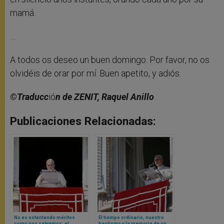
mamá.
…
A todos os deseo un buen domingo. Por favor, no os
olvidéis de orar por mí. Buen apetito, y adiós.
©Traducc
ió
n de ZENIT, Raquel Anillo
Publicaciones Relacionadas:
No es ostentando méritos
El tiempo ordinario, nuestro
como nos salvamos: el
bautismo y la memoria de un