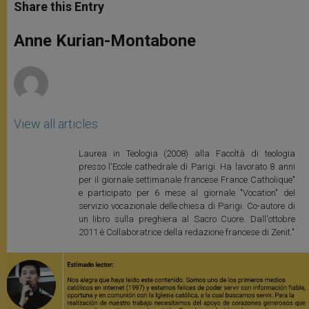
t
s
e
t
r
Share this Entry
s
e
b
t
e
A
n
o
e
p
g
o
r
Anne Kurian-Montabone
p
e
k
r
View all articles
Laurea in Teologia (2008) alla Facoltà di teologia
presso l'Ecole cathedrale di Parigi. Ha lavorato 8 anni
per il giornale settimanale francese France Catholique"
e participato per 6 mese al giornale "Vocation" del
servizio vocazionale delle chiesa di Parigi. Co-autore di
un libro sulla preghiera al Sacro Cuore. Dall'ottobre
2011 è Collaboratrice della redazione francese di Zenit."