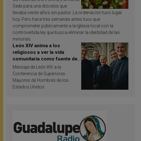
Sede para una diócesis que
llevaba veinte años sin pastor. La ordenación tuvo lugar
hoy. Pero hace tres semanas antes tuvo que
comprometer públicamente a la Iglesia local con la
controvertida ley que busca eliminar la identidad de las
minorías.
León XIV anima a los
religiosos a ver la vida
comunitaria como fuente de
inspiración y santificación
Mensaje de León XIV a la
Conferencia de Superiores
Mayores de Hombres de los
Estados Unidos