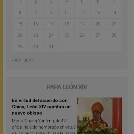
1
2
3
4
5
6
7
8
9
10
11
12
13
14
15
16
17
18
19
20
21
22
23
24
25
26
27
28
29
30
31
« Abr
Jun »
PAPA LEÓN XIV
En virtud del acuerdo con
China, León XIV nombra un
nuevo obispo
Mons. Chang Yanfeng, de 42
años, ha sido nombrado en virtud
del Acuerdo entre China y la Santa