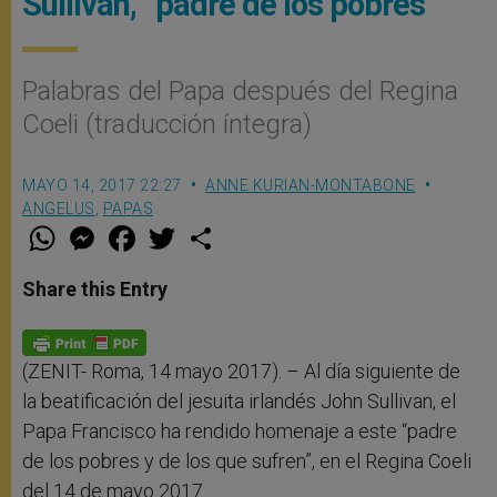
Sullivan, “padre de los pobres”
Palabras del Papa después del Regina
Coeli (traducción íntegra)
MAYO 14, 2017 22:27
ANNE KURIAN-MONTABONE
ANGELUS
,
PAPAS
W
M
F
T
S
h
e
a
w
h
a
s
c
i
a
t
s
e
t
r
Share this Entry
s
e
b
t
e
A
n
o
e
p
g
o
r
p
e
k
r
(ZENIT- Roma, 14 mayo 2017). – Al día siguiente de
la beatificación del jesuita irlandés John Sullivan, el
Papa Francisco ha rendido homenaje a este “padre
de los pobres y de los que sufren”, en el Regina Coeli
del 14 de mayo 2017.