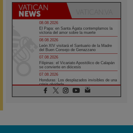
08.08.2026
El Papa: en Santa Ágata contemplamos la
victoria del amor sobre la muerte
08.08.2026
León XIV visitará el Santuario de la Madre
del Buen Consejo de Genazzano
07.08.2026
Filipinas: el Vicariato Apostólico de Calapán
se convierte en diócesis
07.08.2026
Honduras: Los desplazados invisibles de una
crisis olvidada
07.08.2026
Bokalic: "En Argentina el Papa León señalará
el compromiso del cristiano"
07.08.2026
La matanza de niños en Gaza no cesa: 300
muertos en 300 días
07.08.2026
Tagle: La guerra desfigura el mundo, solo la