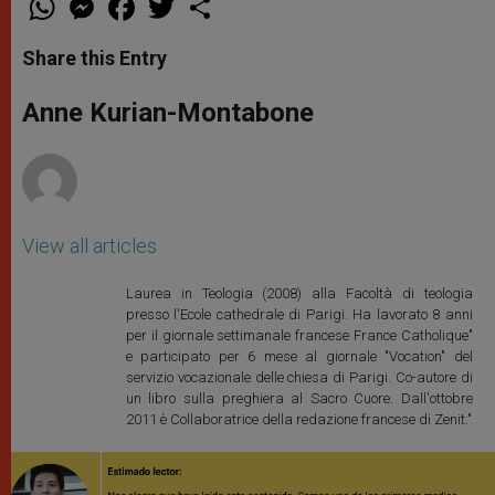
h
e
a
w
h
a
s
c
i
a
t
s
e
t
r
Share this Entry
s
e
b
t
e
A
n
o
e
p
g
o
r
Anne Kurian-Montabone
p
e
k
r
View all articles
Laurea in Teologia (2008) alla Facoltà di teologia
presso l'Ecole cathedrale di Parigi. Ha lavorato 8 anni
per il giornale settimanale francese France Catholique"
e participato per 6 mese al giornale "Vocation" del
servizio vocazionale delle chiesa di Parigi. Co-autore di
un libro sulla preghiera al Sacro Cuore. Dall'ottobre
2011 è Collaboratrice della redazione francese di Zenit."