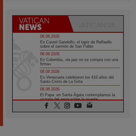
08.08.2026
En Castel Gandolfo, el tapiz de Raffaello
sobre el sermón de San Pablo
08.08.2026
En Colombia, «la paz no se compra con una
firma»
08.08.2026
En Venezuela celebraron los 416 años del
Santo Cristo de La Grita
08.08.2026
El Papa: en Santa Ágata contemplamos la
victoria del amor sobre la muerte
08.08.2026
León XIV visitará el Santuario de la Madre
del Buen Consejo de Genazzano
07.08.2026
Filipinas: el Vicariato Apostólico de Calapán
se convierte en diócesis