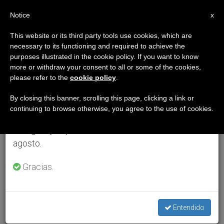
ES
Notice
×
x
Aviso importante
This website or its third party tools use cookies, which are
necessary to its functioning and required to achieve the
Del 27 de julio al 7 de agosto haremos la pausa
purposes illustrated in the cookie policy. If you want to know
anual, aprovechando que en el periodo de verano
more or withdraw your consent to all or some of the cookies,
please refer to the
cookie policy
.
se generan menos informaciones y también el
consumo de las mismas disminuye.
By closing this banner, scrolling this page, clicking a link or
continuing to browse otherwise, you agree to the use of cookies.
Retomamos el trabajo ordinario de las ediciones
en inglés y español de ZENIT el lunes 10 de
agosto.
Gracias.
Entendido