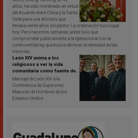
años, ha sido nombrado en virtud
del Acuerdo entre China y la Santa
Sede para una diócesis que
llevaba veinte años sin pastor. La ordenación tuvo lugar
hoy. Pero hace tres semanas antes tuvo que
comprometer públicamente a la Iglesia local con la
controvertida ley que busca eliminar la identidad de las
minorías.
León XIV anima a los
religiosos a ver la vida
comunitaria como fuente de
inspiración y santificación
Mensaje de León XIV a la
Conferencia de Superiores
Mayores de Hombres de los
Estados Unidos