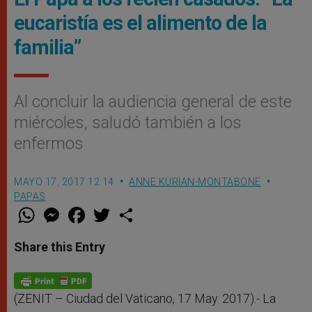
eucaristía es el alimento de la
familia”
Al concluir la audiencia general de este
miércoles, saludó también a los
enfermos
MAYO 17, 2017 12:14
ANNE KURIAN-MONTABONE
PAPAS
W
M
F
T
S
h
e
a
w
h
a
s
c
i
a
t
s
e
t
r
Share this Entry
s
e
b
t
e
A
n
o
e
p
g
o
r
p
e
k
r
(ZENIT – Ciudad del Vaticano, 17 May. 2017).- La