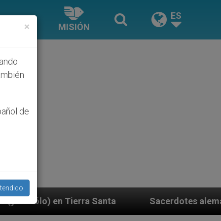
ES
×
MISIÓN
hando
ambién
pañol de
tendido
Sacerdotes alemanes fieles al Papa contestan 