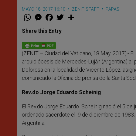
MAYO 18, 2017 16:10
ZENIT STAFF
PAPAS
W
M
F
T
S
h
e
a
w
h
a
s
c
i
a
t
s
e
t
r
Share this Entry
s
e
b
t
e
A
n
o
e
p
g
o
r
p
e
k
(ZENIT – Ciudad del Vaticano, 18 May. 2017).- E
r
arquidiócesis de Mercedes-Luján (Argentina) al 
Dolorosa en la localidad de Vicente López, asigná
comunicado la Oficina de prensa de la Santa Sed
Rev.do Jorge Eduardo Scheinig
El Rev.do Jorge Eduardo Scheinig nació el 5 de j
ordenado sacerdote el 9 de diciembre de 1983. L
Argentina.