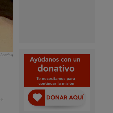
 Scheinig
de