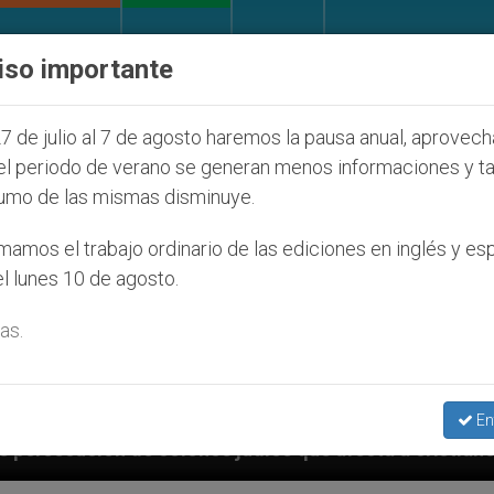
IGLESIA Y MUNDO
DOCUMENTOS
DONATIVOS
iso importante
7 de julio al 7 de agosto haremos la pausa anual, aprovec
el periodo de verano se generan menos informaciones y t
umo de las mismas disminuye.
amos el trabajo ordinario de las ediciones en inglés y es
l lunes 10 de agosto.
as.
En
os que afecta a cristianos (y no sólo) en Tierra Santa