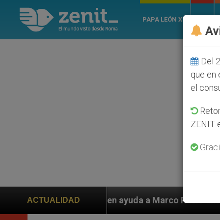
PAPA LEÓN XIV
ROMA
Av
Del 2
que en 
el cons
Retom
ZENIT e
Graci
 ayuda a Marco Rubio ante persecución de colonos judí
ACTUALIDAD