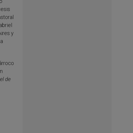
o
cesis
astoral
abriel
ires y
la
árroco
n
el de