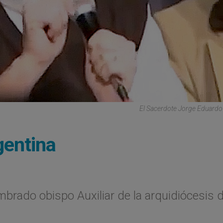
El Sacerdote Jorge Eduardo
gentina
brado obispo Auxiliar de la arquidiócesis 