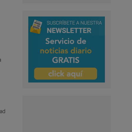
a
dad