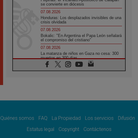
se convierte en diócesis
07.08.2026
Honduras: Los desplazados invisibles de una
crisis olvidada
07.08.2026
Bokalic: "En Argentina el Papa León señalará
el compromiso del cristiano"
07.08.2026
La matanza de niños en Gaza no cesa: 300
muertos en 300 días
07.08.2026
Tagle: La guerra desfigura el mundo, solo la
revelación de Dios lo transfigura
07.08.2026
Presentada la Trienal de Arte de las
Universidades Católicas: «Exercises in
Empathy»
07.08.2026
Fortunatus Nwachukwu: la comunicación
como misión al servicio del Evangelio
Quiénes somos
FAQ
La Propiedad
Los servicios
Difusión
07.08.2026
Estatus legal
Copyright
Contáctenos
SIGNIS 2026, dar voz a las religiosas en el
espacio público