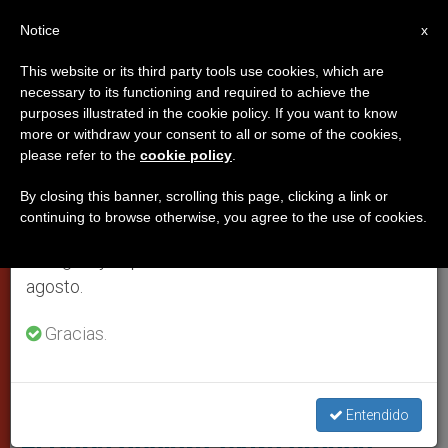
ES
Notice
×
x
Aviso importante
This website or its third party tools use cookies, which are
necessary to its functioning and required to achieve the
Del 27 de julio al 7 de agosto haremos la pausa
PAPAS
purposes illustrated in the cookie policy. If you want to know
anual, aprovechando que en el periodo de verano
more or withdraw your consent to all or some of the cookies,
please refer to the
cookie policy
.
se generan menos informaciones y también el
consumo de las mismas disminuye.
By closing this banner, scrolling this page, clicking a link or
continuing to browse otherwise, you agree to the use of cookies.
Retomamos el trabajo ordinario de las ediciones
en inglés y español de ZENIT el lunes 10 de
agosto.
Gracias.
Los Obispos En El Aula Nueva Del Sínodo (Fto. Archivo Catholic
Church England And Wales)
Entendido