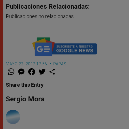
Publicaciones Relacionadas:
Publicaciones no relacionadas.
MAYO 22, 2017 17:56
PAPAS
W
M
F
T
S
h
e
a
w
h
a
s
c
i
a
t
s
e
t
r
Share this Entry
s
e
b
t
e
A
n
o
e
p
g
o
r
Sergio Mora
p
e
k
r