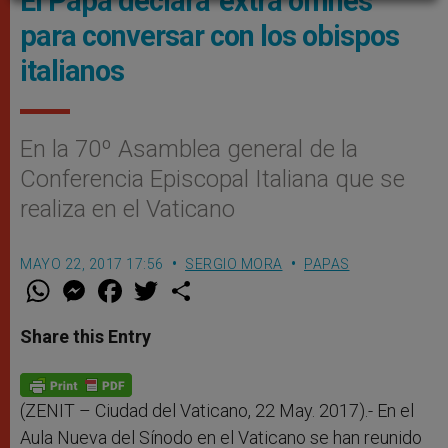
El Papa declara 'extra omnes'
para conversar con los obispos
italianos
En la 70º Asamblea general de la
Conferencia Episcopal Italiana que se
realiza en el Vaticano
MAYO 22, 2017 17:56
SERGIO MORA
PAPAS
W
M
F
T
S
h
e
a
w
h
a
s
c
i
a
t
s
e
t
r
Share this Entry
s
e
b
t
e
A
n
o
e
p
g
o
r
p
e
k
r
(ZENIT – Ciudad del Vaticano, 22 May. 2017).- En el
Aula Nueva del Sínodo en el Vaticano se han reunido