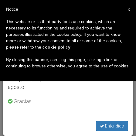
ES
Notice
×
x
Aviso importante
This website or its third party tools use cookies, which are
necessary to its functioning and required to achieve the
Del 27 de julio al 7 de agosto haremos la pausa
purposes illustrated in the cookie policy. If you want to know
anual, aprovechando que en el periodo de verano
more or withdraw your consent to all or some of the cookies,
please refer to the
cookie policy
.
se generan menos informaciones y también el
consumo de las mismas disminuye.
By closing this banner, scrolling this page, clicking a link or
continuing to browse otherwise, you agree to the use of cookies.
Retomamos el trabajo ordinario de las ediciones
en inglés y español de ZENIT el lunes 10 de
agosto.
Gracias.
Entendido