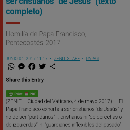
ser cristianos “de Jesús” (texto
completo)
Homilía de Papa Francisco,
Pentecostés 2017
JUNIO 04, 2017 11:17
ZENIT STAFF
PAPAS
W
M
F
T
S
h
e
a
w
h
a
s
c
i
a
t
s
e
t
r
Share this Entry
s
e
b
t
e
A
n
o
e
p
g
o
r
p
e
k
r
(ZENIT – Ciudad del Vaticano, 4 de mayo 2017). – El
Papa Francisco exhorta a ser cristianos “de Jesús” y
no de ser “partidarios”…, cristianos ni “de derechas o
de izquierdas”: ni “guardianes inflexibles del pasado”