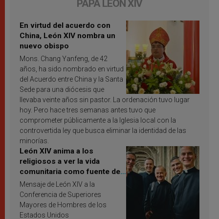
PAPA LEÓN XIV
En virtud del acuerdo con
China, León XIV nombra un
nuevo obispo
Mons. Chang Yanfeng, de 42
años, ha sido nombrado en virtud
del Acuerdo entre China y la Santa
Sede para una diócesis que
llevaba veinte años sin pastor. La ordenación tuvo lugar
hoy. Pero hace tres semanas antes tuvo que
comprometer públicamente a la Iglesia local con la
controvertida ley que busca eliminar la identidad de las
minorías.
León XIV anima a los
religiosos a ver la vida
comunitaria como fuente de
inspiración y santificación
Mensaje de León XIV a la
Conferencia de Superiores
Mayores de Hombres de los
Estados Unidos