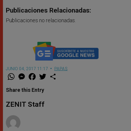
Publicaciones Relacionadas:
Publicaciones no relacionadas.
JUNIO 04, 2017 11:17
PAPAS
W
M
F
T
S
h
e
a
w
h
a
s
c
i
a
t
s
e
t
r
Share this Entry
s
e
b
t
e
A
n
o
e
p
g
o
r
ZENIT Staff
p
e
k
r