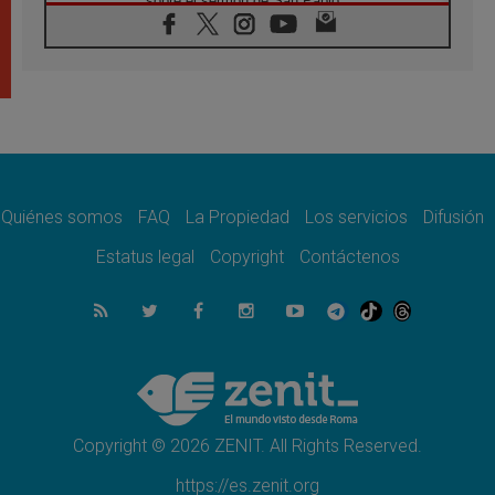
sobre el sermón de San Pablo
08.08.2026
En Colombia, «la paz no se compra con una
firma»
08.08.2026
En Venezuela celebraron los 416 años del
Santo Cristo de La Grita
08.08.2026
El Papa: en Santa Ágata contemplamos la
victoria del amor sobre la muerte
Quiénes somos
FAQ
La Propiedad
Los servicios
Difusión
08.08.2026
León XIV visitará el Santuario de la Madre
Estatus legal
Copyright
Contáctenos
del Buen Consejo de Genazzano
07.08.2026
Filipinas: el Vicariato Apostólico de Calapán
se convierte en diócesis
07.08.2026
Honduras: Los desplazados invisibles de una
crisis olvidada
Copyright © 2026 ZENIT. All Rights Reserved.
https://es.zenit.org