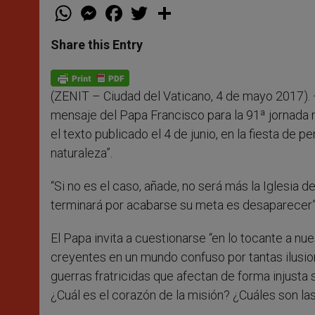
W
M
F
T
S
h
e
a
w
h
a
s
c
i
a
t
s
e
t
r
Share this Entry
s
e
b
t
e
A
n
o
e
p
g
o
r
p
e
k
(ZENIT – Ciudad del Vaticano, 4 de mayo 2017). – 
r
mensaje del Papa Francisco para la 91ª jornada 
el texto publicado el 4 de junio, en la fiesta de 
naturaleza”.
“Si no es el caso, añade, no será más la Iglesia d
terminará por acabarse su meta es desaparecer”
El Papa invita a cuestionarse “en lo tocante a nu
creyentes en un mundo confuso por tantas ilusio
guerras fratricidas que afectan de forma injusta 
¿Cuál es el corazón de la misión? ¿Cuáles son las