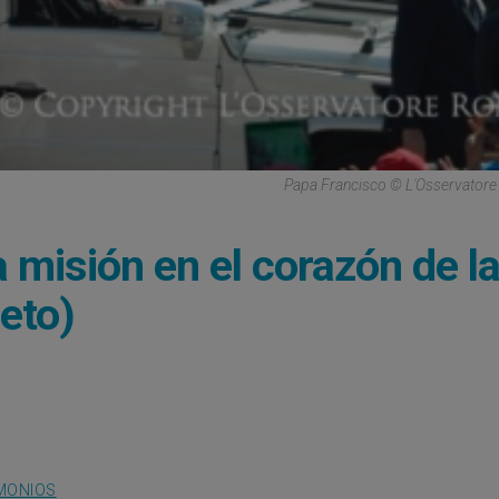
Papa Francisco © L'Osservator
 misión en el corazón de la
leto)
MONIOS