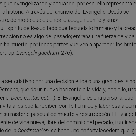
o sigue evangelizando y actuando; por eso, ella representa e
 la historia. A través del anuncio del Evangelio, Jesús se
tro, de modo que quienes lo acogen con fe y amor
u Espíritu de Resucitado que fecunda lo humano y la creac
surrección no es algo del pasado; entraña una fuerza de vida
ha muerto, por todas partes vuelven a aparecer los brote
ort. ap.
Evangelii gaudium
, 276).
er cristiano por una decisión ética o una gran idea, sino 
rsona, que da un nuevo horizonte a la vida y, con ello, un
 enc.
Deus caritas est
, 1). El Evangelio es una persona, que
ita a los que la reciben con fe humilde y laboriosa a com
en su misterio pascual de muerte y resurrección. El Evangel
fuente de vida nueva, libre del dominio del pecado, iluminad
io de la C
onfirmación
, se hace unción fortalecedora que, g