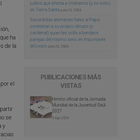
l
judíos que afecta a cristianos (y no sólo)
en Tierra Santa
julio 25, 2026
Sacerdotes alemanes fieles al Papa
contestan a su propio obispo (y
ión,
cardenal) quien les orilla a bendecir
 que ha
parejas del mismo sexo en importante
s de la
diócesis
julio 25, 2026
PUBLICACIONES MÁS
por el
VISTAS
a
Himno oficial de la Jornada
Mundial de la Juventud Seúl
partir
2027
io se
3 Ago 2026
a y
racias