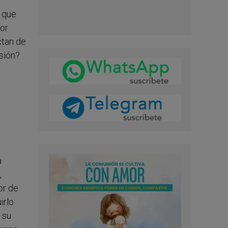
s que
or
ctan de
sión?
a
,
or de
irlo
 su