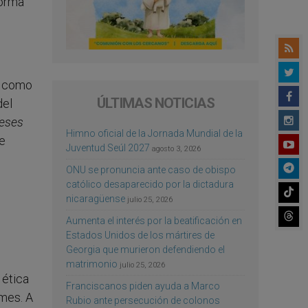
forma
a como
ÚLTIMAS NOTICIAS
del
eses
Himno oficial de la Jornada Mundial de la
ue
Juventud Seúl 2027
agosto 3, 2026
ONU se pronuncia ante caso de obispo
católico desaparecido por la dictadura
nicaragüense
julio 25, 2026
Aumenta el interés por la beatificación en
Estados Unidos de los mártires de
Georgia que murieron defendiendo el
matrimonio
julio 25, 2026
 ética
Franciscanos piden ayuda a Marco
mes. A
Rubio ante persecución de colonos