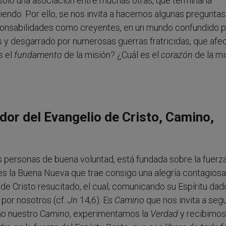
ía sólo una asociación entre muchas otras, que terminaría
ndo. Por ello, se nos invita a hacernos algunas pregunta
sponsabilidades como creyentes, en un mundo confundido p
es y desgarrado por numerosas guerras fratricidas, que afe
s el
fundamento
de la misión? ¿Cuál es el
corazón
de la mi
dor del Evangelio de Cristo, Camino,
las personas de buena voluntad, está fundada sobre la fuerz
es la Buena Nueva que trae consigo una alegría contagiosa
 de Cristo resucitado, el cual, comunicando su Espíritu dad
 por nosotros (cf.
Jn
14,6). Es
Camino
que nos invita a segu
mo nuestro C
amino
, experimentamos la
Verdad
y recibimos