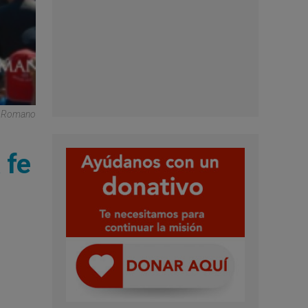
e Romano
 fe