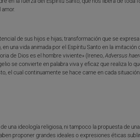
re en la fuerza del Espíritu Santo, que nos libera de toda 
l amor.
encial de sus hijos e hijas; transformación que se expres
, en una vida animada por el Espíritu Santo en la imitación 
loria de Dios es el hombre viviente» (Ireneo,
Adversus haer
gelio se convierte en palabra viva y eficaz que realiza lo q
sto, el cual continuamente se hace carne en cada situación
 de una ideología religiosa, ni tampoco la propuesta de una
ben proponer grandes ideales o expresiones éticas subli