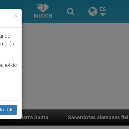
ES
×
MISIÓN
hando
ambién
pañol de
tendido
Sacerdotes alemanes fieles al Papa contestan a su 