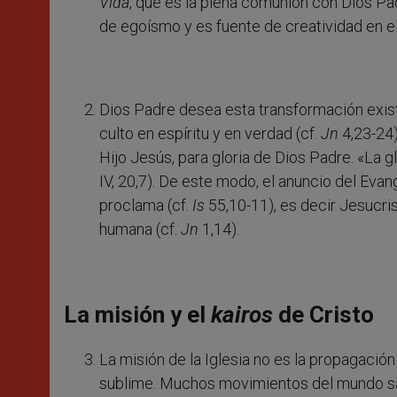
Vida
, que es la plena comunión con Dios Pad
de egoísmo y es fuente de creatividad en e
Dios Padre desea esta transformación exist
culto en espíritu y en verdad (cf.
Jn
4,23-24)
Hijo Jesús, para gloria de Dios Padre. «La g
IV, 20,7). De este modo, el anuncio del Evan
proclama (cf.
Is
55,10-11), es decir Jesucri
humana (cf.
Jn
1,14).
La misión y el
kairos
de Cristo
La misión de la Iglesia no es la propagación
sublime. Muchos movimientos del mundo sa