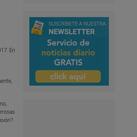
l
017. En
r
mente,
mo,
merosas
isión?