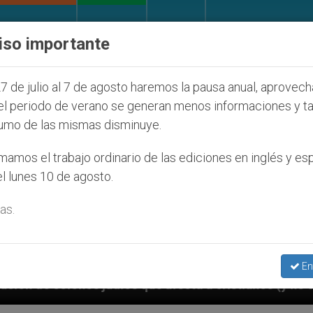
IGLESIA Y MUNDO
DOCUMENTOS
DONATIVOS
iso importante
7 de julio al 7 de agosto haremos la pausa anual, aprovec
el periodo de verano se generan menos informaciones y t
umo de las mismas disminuye.
amos el trabajo ordinario de las ediciones en inglés y es
l lunes 10 de agosto.
as.
En
e afecta a cristianos (y no sólo) en Tierra Santa