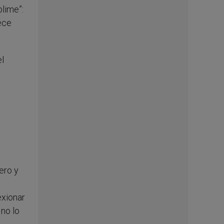
blime”:
ece
el
ero y
exionar
 no lo