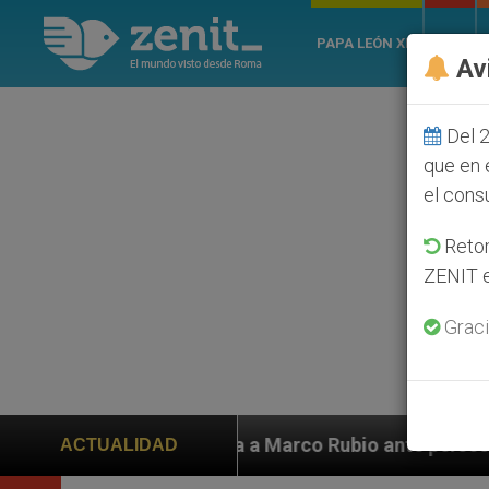
PAPA LEÓN XIV
ROMA
Av
Del 2
que en 
el cons
Retom
ZENIT e
Graci
a a Marco Rubio ante persecución de colonos judíos qu
ACTUALIDAD