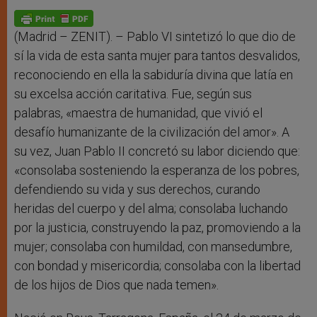
A
n
o
e
p
g
o
r
p
e
k
r
(Madrid – ZENIT). – Pablo VI sintetizó lo que dio de
sí la vida de esta santa mujer para tantos desvalidos,
reconociendo en ella la sabiduría divina que latía en
su excelsa acción caritativa. Fue, según sus
palabras, «maestra de humanidad, que vivió el
desafío humanizante de la civilización del amor». A
su vez, Juan Pablo II concretó su labor diciendo que:
«consolaba sosteniendo la esperanza de los pobres,
defendiendo su vida y sus derechos, curando
heridas del cuerpo y del alma; consolaba luchando
por la justicia, construyendo la paz, promoviendo a la
mujer; consolaba con humildad, con mansedumbre,
con bondad y misericordia; consolaba con la libertad
de los hijos de Dios que nada temen».