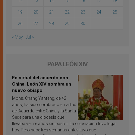
12
13
14
15
16
17
18
19
20
21
22
23
24
25
26
27
28
29
30
« May
Jul »
PAPA LEÓN XIV
En virtud del acuerdo con
China, León XIV nombra un
nuevo obispo
Mons. Chang Yanfeng, de 42
años, ha sido nombrado en virtud
del Acuerdo entre China y la Santa
Sede para una diócesis que
llevaba veinte años sin pastor. La ordenación tuvo lugar
hoy. Pero hace tres semanas antes tuvo que