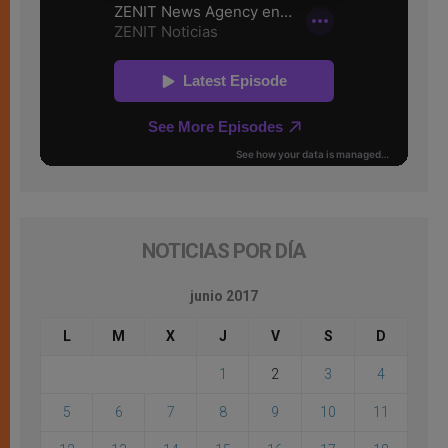
NOTICIAS POR DÍA
junio 2017
L
M
X
J
V
S
D
1
2
3
4
5
6
7
8
9
10
11