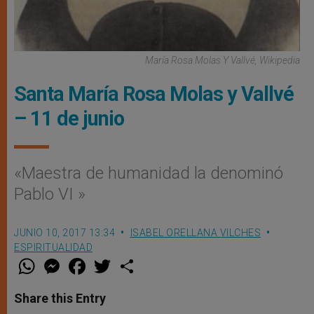
María Rosa Molas Y Vallvé, Wikipedia
Santa María Rosa Molas y Vallvé
– 11 de junio
«Maestra de humanidad la denominó
Pablo VI »
JUNIO 10, 2017 13:34
ISABEL ORELLANA VILCHES
ESPIRITUALIDAD
W
M
F
T
S
h
e
a
w
h
a
s
c
i
a
t
s
e
t
r
Share this Entry
s
e
b
t
e