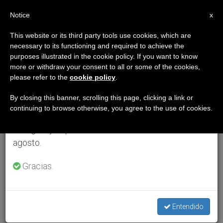
ES
Notice
×
x
Aviso importante
This website or its third party tools use cookies, which are
necessary to its functioning and required to achieve the
Del 27 de julio al 7 de agosto haremos la pausa
purposes illustrated in the cookie policy. If you want to know
anual, aprovechando que en el periodo de verano
more or withdraw your consent to all or some of the cookies,
please refer to the
cookie policy
.
se generan menos informaciones y también el
consumo de las mismas disminuye.
By closing this banner, scrolling this page, clicking a link or
continuing to browse otherwise, you agree to the use of cookies.
Retomamos el trabajo ordinario de las ediciones
en inglés y español de ZENIT el lunes 10 de
agosto.
Gracias.
Entendido