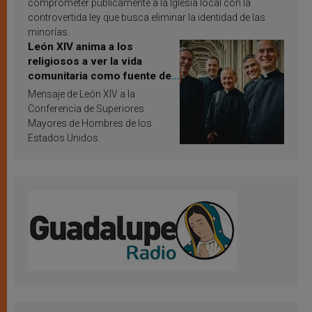
comprometer públicamente a la Iglesia local con la
controvertida ley que busca eliminar la identidad de las
minorías.
León XIV anima a los
religiosos a ver la vida
comunitaria como fuente de
inspiración y santificación
Mensaje de León XIV a la
Conferencia de Superiores
Mayores de Hombres de los
Estados Unidos