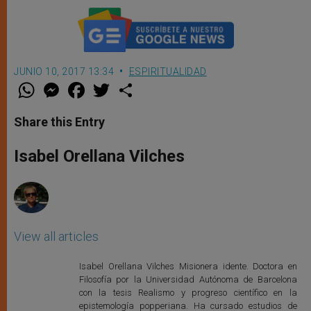
JUNIO 10, 2017 13:34
ESPIRITUALIDAD
W
M
F
T
S
h
e
a
w
h
a
s
c
i
a
t
s
e
t
r
Share this Entry
s
e
b
t
e
A
n
o
e
p
g
o
r
Isabel Orellana Vilches
p
e
k
r
View all articles
Isabel Orellana Vilches Misionera idente. Doctora en
Filosofía por la Universidad Autónoma de Barcelona
con la tesis Realismo y progreso científico en la
epistemología popperiana. Ha cursado estudios de