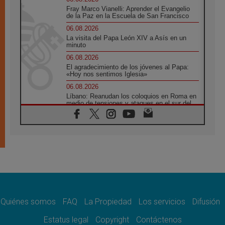
Fray Marco Vianelli: Aprender el Evangelio
de la Paz en la Escuela de San Francisco
06.08.2026
La visita del Papa León XIV a Asís en un
minuto
06.08.2026
El agradecimiento de los jóvenes al Papa:
«Hoy nos sentimos Iglesia»
06.08.2026
Líbano: Reanudan los coloquios en Roma en
medio de tensiones y ataques en el sur del
país
06.08.2026
Hiroshima y Nagasaki, 81 años después.
Comienzan "Diez Días Oración por la Paz"
06.08.2026
Pizzaballa en Asís: los cristianos quieren
paz
06.08.2026
Sturla: La visita de León XIV será una buena
noticia para todo el Uruguay
Quiénes somos
FAQ
La Propiedad
Los servicios
Difusión
06.08.2026
Estatus legal
Copyright
Contáctenos
León XIV: La revolución del Evangelio