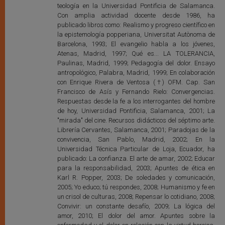
teología en la Universidad Pontificia de Salamanca.
Con amplia actividad docente desde 1986, ha
publicado libros como: Realismo y progreso científico en
la epistemología popperiana, Universitat Autònoma de
Barcelona, 1993; El evangelio habla a los jóvenes,
Atenas, Madrid, 1997; Qué es... LA TOLERANCIA,
Paulinas, Madrid, 1999; Pedagogía del dolor. Ensayo
antropológico, Palabra, Madrid, 1999; En colaboración
con Enrique Rivera de Ventosa (†) OFM. Cap. San
Francisco de Asís y Fernando Rielo: Convergencias.
Respuestas desde la fe a los interrogantes del hombre
de hoy, Universidad Pontificia, Salamanca, 2001; La
"mirada" del cine. Recursos didácticos del séptimo arte.
Librería Cervantes, Salamanca, 2001; Paradojas de la
convivencia, San Pablo, Madrid, 2002; En la
Universidad Técnica Particular de Loja, Ecuador, ha
publicado: La confianza. El arte de amar, 2002; Educar
para la responsabilidad, 2003; Apuntes de ética en
Karl R. Popper, 2003; De soledades y comunicación,
2005; Yo educo; tú respondes, 2008; Humanismo y fe en
un crisol de culturas, 2008; Repensar lo cotidiano, 2008;
Convivir: un constante desafío, 2009; La lógica del
amor, 2010; El dolor del amor. Apuntes sobre la