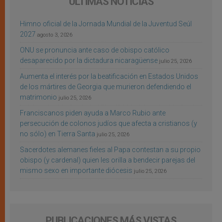
ÚLTIMAS NOTICIAS
Himno oficial de la Jornada Mundial de la Juventud Seúl
2027
agosto 3, 2026
ONU se pronuncia ante caso de obispo católico
desaparecido por la dictadura nicaragüense
julio 25, 2026
Aumenta el interés por la beatificación en Estados Unidos
de los mártires de Georgia que murieron defendiendo el
matrimonio
julio 25, 2026
Franciscanos piden ayuda a Marco Rubio ante
persecución de colonos judíos que afecta a cristianos (y
no sólo) en Tierra Santa
julio 25, 2026
Sacerdotes alemanes fieles al Papa contestan a su propio
obispo (y cardenal) quien les orilla a bendecir parejas del
mismo sexo en importante diócesis
julio 25, 2026
PUBLICACIONES MÁS VISTAS