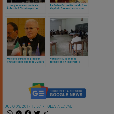
¿Una pausa o un punto de
La Orden Carmelita celebró su
inflexión? Disminuyen las
Capítulo General: estos son
salidas católicas en el mundo
sus nuevos liderazgos
germanoparlante
Obispos europeos piden un
Vaticano suspende la
enviado especial de la UE para
formación en importante
la libertad religiosa
seminario del Congo ante la
creciente división en la Iglesia
local
JULIO 03, 2017 15:57
IGLESIA LOCAL
W
M
F
T
S