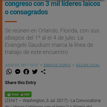
congreso con 3 mil líderes laicos
o consagrados
Se reúnen en Orlando, Florida, con sus
obispos del 1º al el 4 de julio. La
Evangelii Gaudium marca la línea de
trabajo de este encuentro
JULIO 03, 2017 15:57
ENRIQUE SOROS
IGLESIA LOCAL
W
M
F
T
S
h
e
a
w
h
a
s
c
i
a
t
s
e
t
r
Share this Entry
s
e
b
t
e
A
n
o
e
p
g
o
r
p
e
k
r
(ZENIT – Washington, 3 Jul. 2017).- La Convocatoria
de Líderes Católicos con el lema “
La Alegría del