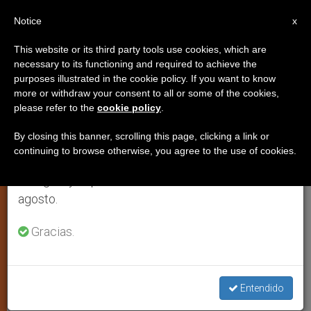
ES
Notice
×
x
Aviso importante
This website or its third party tools use cookies, which are
necessary to its functioning and required to achieve the
Del 27 de julio al 7 de agosto haremos la pausa
IGLESIA LOCAL
purposes illustrated in the cookie policy. If you want to know
anual, aprovechando que en el periodo de verano
more or withdraw your consent to all or some of the cookies,
please refer to the
cookie policy
.
se generan menos informaciones y también el
consumo de las mismas disminuye.
By closing this banner, scrolling this page, clicking a link or
continuing to browse otherwise, you agree to the use of cookies.
Retomamos el trabajo ordinario de las ediciones
en inglés y español de ZENIT el lunes 10 de
agosto.
Gracias.
Una Sesión Del Congreso Misionero Convocado Por La USCCB
(Enrique © Soros)
Entendido
Obispos de EE.UU realizan