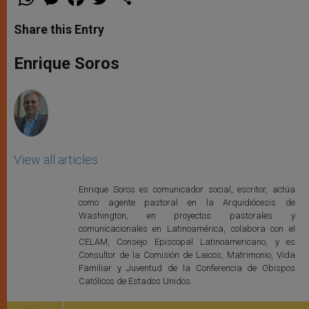
h
e
a
w
h
a
s
c
i
a
t
s
e
t
r
Share this Entry
s
e
b
t
e
A
n
o
e
p
g
o
r
Enrique Soros
p
e
k
r
View all articles
Enrique Soros es comunicador social, escritor, actúa
como agente pastoral en la Arquidiócesis de
Washington, en proyectos pastorales y
comunicacionales en Latinoamérica, colabora con el
CELAM, Consejo Episcopal Latinoamericano, y es
Consultor de la Comisión de Laicos, Matrimonio, Vida
Familiar y Juventud de la Conferencia de Obispos
Católicos de Estados Unidos.