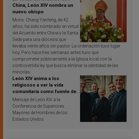
China, León XIV nombra un
nuevo obispo
Mons. Chang Yanfeng, de 42
años, ha sido nombrado en virtud
del Acuerdo entre China y la Santa
Sede para una diócesis que
llevaba veinte años sin pastor. La ordenación tuvo lugar
hoy. Pero hace tres semanas antes tuvo que
comprometer públicamente a la Iglesia local con la
controvertida ley que busca eliminar la identidad de las
minorías.
León XIV anima a los
religiosos a ver la vida
comunitaria como fuente de
inspiración y santificación
Mensaje de León XIV a la
Conferencia de Superiores
Mayores de Hombres de los
Estados Unidos