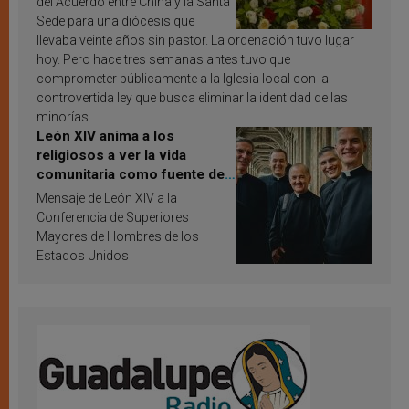
del Acuerdo entre China y la Santa
Sede para una diócesis que
llevaba veinte años sin pastor. La ordenación tuvo lugar
hoy. Pero hace tres semanas antes tuvo que
comprometer públicamente a la Iglesia local con la
controvertida ley que busca eliminar la identidad de las
minorías.
León XIV anima a los
religiosos a ver la vida
comunitaria como fuente de
inspiración y santificación
Mensaje de León XIV a la
Conferencia de Superiores
Mayores de Hombres de los
Estados Unidos