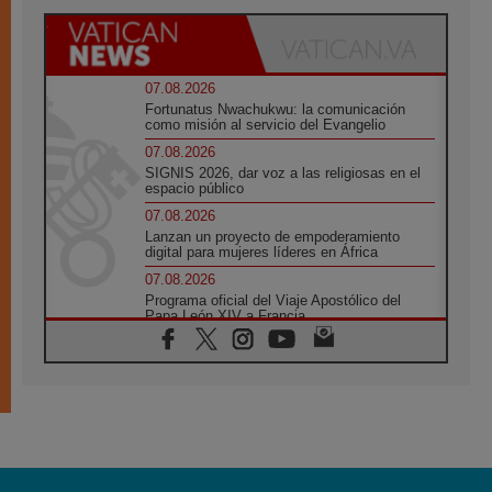
07.08.2026
Fortunatus Nwachukwu: la comunicación
como misión al servicio del Evangelio
07.08.2026
SIGNIS 2026, dar voz a las religiosas en el
espacio público
07.08.2026
Lanzan un proyecto de empoderamiento
digital para mujeres líderes en África
07.08.2026
Programa oficial del Viaje Apostólico del
Papa León XIV a Francia
07.08.2026
Obispos de Ecuador: El bien de las familias
no admite premuras legislativas
06.08.2026
Cardenal Parolin: La paz comienza con la
empatía al dolor del otro
06.08.2026
Fray Marco Vianelli: Aprender el Evangelio