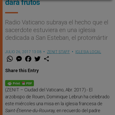
dará frutos
Radio Vaticano subraya el hecho que el
sacerdote estuviera en una iglesia
dedicada a San Esteban, el protomártir
JULIO 26, 2017 13:08
ZENIT STAFF
IGLESIA LOCAL
W
M
F
T
S
h
e
a
w
h
a
s
c
i
a
t
s
e
t
r
Share this Entry
s
e
b
t
e
A
n
o
e
p
g
o
r
p
e
k
r
(ZENIT – Ciudad del Vaticano, Abr. 2017).- El
arzobispo de Rouen, Dominique Lebrun ha celebrado
este miércoles una misa en la iglesia francesa de
Saint-Étienne-du-Rouvray,
en recuerdo del padre