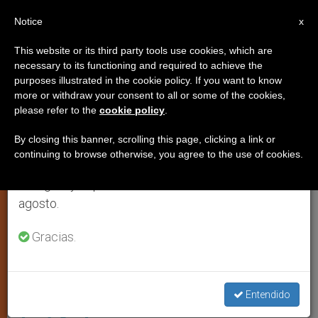
ES
Notice
×
x
Aviso importante
This website or its third party tools use cookies, which are
necessary to its functioning and required to achieve the
Del 27 de julio al 7 de agosto haremos la pausa
IGLESIA LOCAL
purposes illustrated in the cookie policy. If you want to know
anual, aprovechando que en el periodo de verano
more or withdraw your consent to all or some of the cookies,
please refer to the
cookie policy
.
se generan menos informaciones y también el
consumo de las mismas disminuye.
By closing this banner, scrolling this page, clicking a link or
continuing to browse otherwise, you agree to the use of cookies.
Retomamos el trabajo ordinario de las ediciones
en inglés y español de ZENIT el lunes 10 de
agosto.
Gracias.
El Presidente Macron En La Conmemoración Del Padre Jacques
Recuerdan el martirio del padre
Jacques Hamel: una semilla que
Entendido