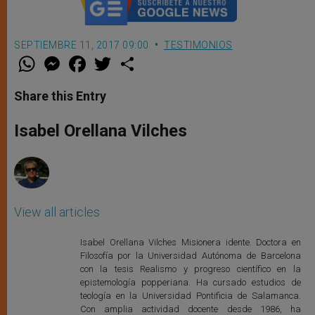
SEPTIEMBRE 11, 2017 09:00
TESTIMONIOS
W
M
F
T
S
h
e
a
w
h
a
s
c
i
a
t
s
e
t
r
Share this Entry
s
e
b
t
e
A
n
o
e
p
g
o
r
Isabel Orellana Vilches
p
e
k
r
View all articles
Isabel Orellana Vilches Misionera idente. Doctora en
Filosofía por la Universidad Autónoma de Barcelona
con la tesis Realismo y progreso científico en la
epistemología popperiana. Ha cursado estudios de
teología en la Universidad Pontificia de Salamanca.
Con amplia actividad docente desde 1986, ha