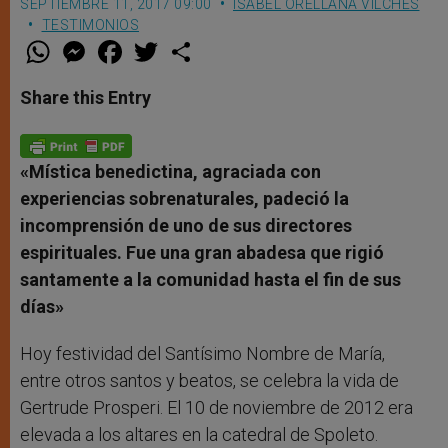
SEPTIEMBRE 11, 2017 09:00
ISABEL ORELLANA VILCHES
TESTIMONIOS
W
M
F
T
S
h
e
a
w
h
a
s
c
i
a
t
s
e
t
r
Share this Entry
s
e
b
t
e
A
n
o
e
p
g
o
r
p
e
k
r
«Mística benedictina, agraciada con
experiencias sobrenaturales, padeció la
incomprensión de uno de sus directores
espirituales. Fue una gran abadesa que rigió
santamente a la comunidad hasta el fin de sus
días»
Hoy festividad del Santísimo Nombre de María,
entre otros santos y beatos, se celebra la vida de
Gertrude Prosperi. El 10 de noviembre de 2012 era
elevada a los altares en la catedral de Spoleto.