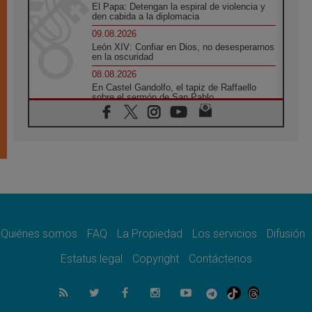
El Papa: Detengan la espiral de violencia y
den cabida a la diplomacia
09.08.2026
León XIV: Confiar en Dios, no desesperarnos
en la oscuridad
08.08.2026
En Castel Gandolfo, el tapiz de Raffaello
sobre el sermón de San Pablo
08.08.2026
En Colombia, «la paz no se compra con una
firma»
08.08.2026
En Venezuela celebraron los 416 años del
Santo Cristo de La Grita
08.08.2026
El Papa: en Santa Ágata contemplamos la
victoria del amor sobre la muerte
Quiénes somos
FAQ
La Propiedad
Los servicios
Difusión
08.08.2026
León XIV visitará el Santuario de la Madre
Estatus legal
Copyright
Contáctenos
del Buen Consejo de Genazzano
07.08.2026
Filipinas: el Vicariato Apostólico de Calapán
se convierte en diócesis