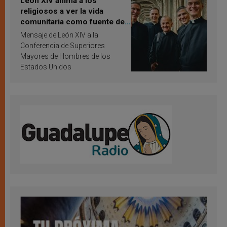
León XIV anima a los
religiosos a ver la vida
comunitaria como fuente de
inspiración y santificación
Mensaje de León XIV a la
Conferencia de Superiores
Mayores de Hombres de los
Estados Unidos