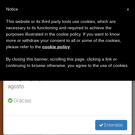
ES
Notice
×
x
Aviso importante
This website or its third party tools use cookies, which are
necessary to its functioning and required to achieve the
Del 27 de julio al 7 de agosto haremos la pausa
TESTIMONIOS
purposes illustrated in the cookie policy. If you want to know
anual, aprovechando que en el periodo de verano
more or withdraw your consent to all or some of the cookies,
please refer to the
cookie policy
.
se generan menos informaciones y también el
consumo de las mismas disminuye.
By closing this banner, scrolling this page, clicking a link or
continuing to browse otherwise, you agree to the use of cookies.
Retomamos el trabajo ordinario de las ediciones
en inglés y español de ZENIT el lunes 10 de
agosto.
Gracias.
Entendido