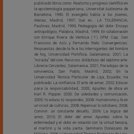
publicado libros como: Realismo y progreso científico en
la epistemología popperiana, Universitat Autònoma de
Barcelona, 1993; El evangelio habla a los jóvenes,
Atenas, Madrid, 1997; Qué es... LA TOLERANCIA,
Paulinas, Madrid, 1999; Pedagogía del dolor. Ensayo
antropológico, Palabra, Madrid, 1999; En colaboración
con Enrique Rivera de Ventosa (†) OFM. Cap. San
Francisco de Asís y Fernando Rielo: Convergencias.
Respuestas desde la fe a los interrogantes del hombre
de hoy, Universidad Pontificia, Salamanca, 2001; La
"mirada" del cine. Recursos didácticos del séptimo arte.
Librería Cervantes, Salamanca, 2001; Paradojas de la
convivencia, San Pablo, Madrid, 2002; En la
Universidad Técnica Particular de Loja, Ecuador, ha
publicado: La confianza. El arte de amar, 2002; Educar
para la responsabilidad, 2003; Apuntes de ética en
Karl R. Popper, 2003; De soledades y comunicación,
2005; Yo educo; tú respondes, 2008; Humanismo y fe en
un crisol de culturas, 2008; Repensar lo cotidiano, 2008;
Convivir: un constante desafío, 2009; La lógica del
amor, 2010; El dolor del amor. Apuntes sobre la
enfermedad y el dolor en relación con la virtud heroica,
el martirio y la vida santa. Seminario Diocesano de
Málaga, 2006 y Universidad Técnica Particular de Loja,