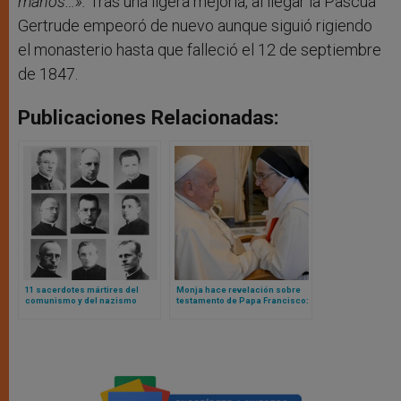
manos…».
Tras una ligera mejoría, al llegar la Pascua
Gertrude empeoró de nuevo aunque siguió rigiendo
el monasterio hasta que falleció el 12 de septiembre
de 1847.
Publicaciones Relacionadas:
11 sacerdotes mártires del
Monja hace revelación sobre
comunismo y del nazismo
testamento de Papa Francisco:
serán beatificados tras
dejó dinero para comprar
autorización de Papa León XIV
ambulancias para Ucrania