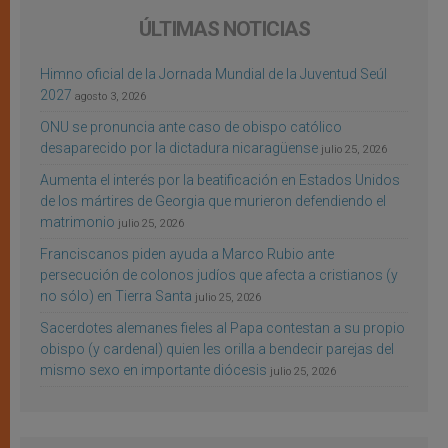
ÚLTIMAS NOTICIAS
Himno oficial de la Jornada Mundial de la Juventud Seúl
2027
agosto 3, 2026
ONU se pronuncia ante caso de obispo católico
desaparecido por la dictadura nicaragüense
julio 25, 2026
Aumenta el interés por la beatificación en Estados Unidos
de los mártires de Georgia que murieron defendiendo el
matrimonio
julio 25, 2026
Franciscanos piden ayuda a Marco Rubio ante
persecución de colonos judíos que afecta a cristianos (y
no sólo) en Tierra Santa
julio 25, 2026
Sacerdotes alemanes fieles al Papa contestan a su propio
obispo (y cardenal) quien les orilla a bendecir parejas del
mismo sexo en importante diócesis
julio 25, 2026