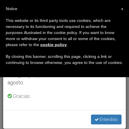
ES
Notice
×
x
Aviso importante
This website or its third party tools use cookies, which are
necessary to its functioning and required to achieve the
Del 27 de julio al 7 de agosto haremos la pausa
purposes illustrated in the cookie policy. If you want to know
anual, aprovechando que en el periodo de verano
more or withdraw your consent to all or some of the cookies,
please refer to the
cookie policy
.
se generan menos informaciones y también el
consumo de las mismas disminuye.
By closing this banner, scrolling this page, clicking a link or
continuing to browse otherwise, you agree to the use of cookies.
Retomamos el trabajo ordinario de las ediciones
en inglés y español de ZENIT el lunes 10 de
agosto.
Gracias.
Entendido