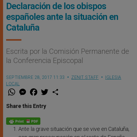
Declaración de los obispos
españoles ante la situación en
Cataluña
Escrita por la Comisión Permanente de
la Conferencia Episcopal
SEPTIEMBRE 28, 2017 11:33
ZENIT STAFF
IGLESIA
LOCAL
W
M
F
T
S
h
e
a
w
h
a
s
c
i
a
t
s
e
t
r
Share this Entry
s
e
b
t
e
A
n
o
e
p
g
o
r
p
e
k
r
Ante la grave situación que se vive en Cataluña,