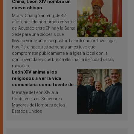
China, León XIV nombra un
nuevo obispo
Mons. Chang Yanfeng, de 42
años, ha sido nombrado en virtud
del Acuerdo entre China y la Santa
Sede para una diócesis que
llevaba veinte años sin pastor. La ordenación tuvo lugar
hoy. Pero hace tres semanas antes tuvo que
comprometer públicamente a la Iglesia local con la
controvertida ley que busca eliminar la identidad de las
minorías.
León XIV anima a los
religiosos a ver la vida
comunitaria como fuente de
inspiración y santificación
Mensaje de León XIV a la
Conferencia de Superiores
Mayores de Hombres de los
Estados Unidos