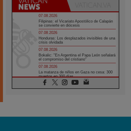
07.08.2026
Filipinas: el Vicariato Apostólico de Calapán
se convierte en diócesis
07.08.2026
Honduras: Los desplazados invisibles de una
crisis olvidada
07.08.2026
Bokalic: "En Argentina el Papa León señalará
el compromiso del cristiano"
07.08.2026
La matanza de niños en Gaza no cesa: 300
muertos en 300 días
07.08.2026
Tagle: La guerra desfigura el mundo, solo la
revelación de Dios lo transfigura
07.08.2026
Presentada la Trienal de Arte de las
Universidades Católicas: «Exercises in
Empathy»
07.08.2026
Fortunatus Nwachukwu: la comunicación