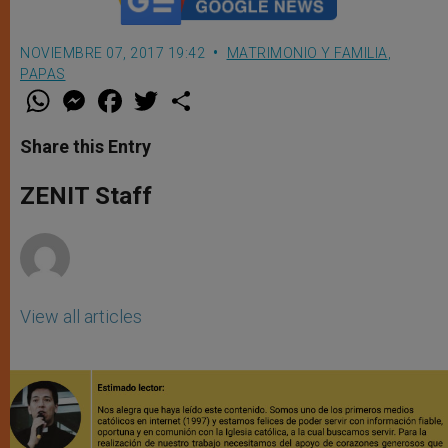
NOVIEMBRE 07, 2017 19:42
MATRIMONIO Y FAMILIA
,
PAPAS
W
M
F
T
S
h
e
a
w
h
a
s
c
i
a
t
s
e
t
r
Share this Entry
s
e
b
t
e
A
n
o
e
p
g
o
r
ZENIT Staff
p
e
k
r
View all articles