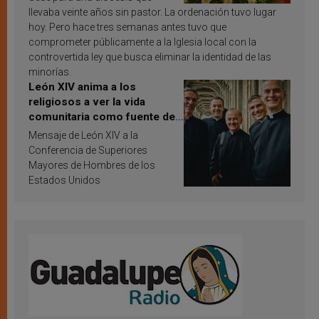
llevaba veinte años sin pastor. La ordenación tuvo lugar
hoy. Pero hace tres semanas antes tuvo que
comprometer públicamente a la Iglesia local con la
controvertida ley que busca eliminar la identidad de las
minorías.
León XIV anima a los
religiosos a ver la vida
comunitaria como fuente de
inspiración y santificación
Mensaje de León XIV a la
Conferencia de Superiores
Mayores de Hombres de los
Estados Unidos