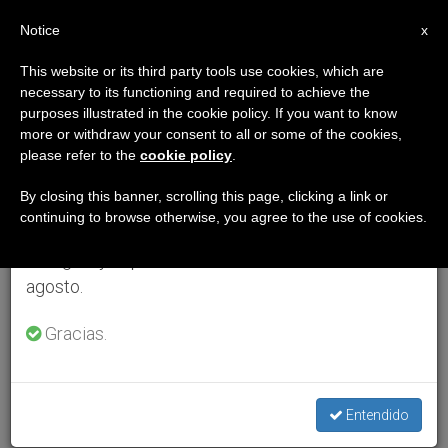
ES
Notice
×
x
Aviso importante
This website or its third party tools use cookies, which are
necessary to its functioning and required to achieve the
Del 27 de julio al 7 de agosto haremos la pausa
purposes illustrated in the cookie policy. If you want to know
anual, aprovechando que en el periodo de verano
more or withdraw your consent to all or some of the cookies,
please refer to the
cookie policy
.
se generan menos informaciones y también el
consumo de las mismas disminuye.
By closing this banner, scrolling this page, clicking a link or
continuing to browse otherwise, you agree to the use of cookies.
Retomamos el trabajo ordinario de las ediciones
en inglés y español de ZENIT el lunes 10 de
agosto.
Gracias.
Entendido