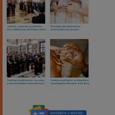
Jubileo, esperanza y familia:
El estado del matrimonio
tres reflexiones del Papa sobre
eclesiástico en un país
el futuro de la familia
católico europeo: Italia
Familia y matrimonio: los retos
Contra el poliamor occidental y
y oportunidades marcados por
la poligamia africana: esto dice
el Papa León XIV al Instituto
el nuevo (y bonito) documento
Teológico Juan Pablo II
del Vaticano sobre el
matrimonio