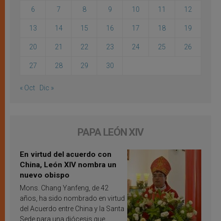
6
7
8
9
10
11
12
13
14
15
16
17
18
19
20
21
22
23
24
25
26
27
28
29
30
« Oct
Dic »
PAPA LEÓN XIV
En virtud del acuerdo con
China, León XIV nombra un
nuevo obispo
Mons. Chang Yanfeng, de 42
años, ha sido nombrado en virtud
del Acuerdo entre China y la Santa
Sede para una diócesis que