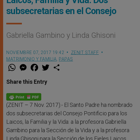
Laicos, Familia y Vida: Dos
subsecretarias en el Consejo
Gabriella Gambino y Linda Ghisoni
NOVIEMBRE 07, 2017 19:42
ZENIT STAFF
MATRIMONIO Y FAMILIA
,
PAPAS
W
M
F
T
S
h
e
a
w
h
a
s
c
i
a
t
s
e
t
r
Share this Entry
s
e
b
t
e
A
n
o
e
p
g
o
r
p
e
k
r
(ZENIT – 7 Nov. 2017).- El Santo Padre ha nombrado
dos subsecretarias del Consejo Pontificio para los
Laicos, la Familia y la Vida: a la profesora Gabriella
Gambino para la Sección de la Vida y a la profesora
Linda Ghisoni para la Sección de los Fieles Laicos.