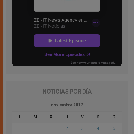
NOTICIAS POR DÍA
noviembre 2017
L
M
X
J
V
S
D
1
2
3
4
5