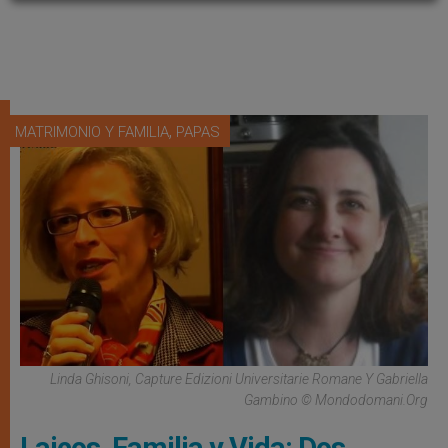
,
MATRIMONIO Y FAMILIA
PAPAS
Linda Ghisoni, Capture Edizioni Universitarie Romane Y Gabriella
Gambino © Mondodomani.org