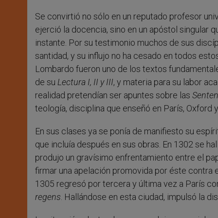
Se convirtió no sólo en un reputado profesor un
ejerció la docencia, sino en un apóstol singular
instante. Por su testimonio muchos de sus discí
santidad, y su influjo no ha cesado en todos esto
Lombardo fueron uno de los textos fundamentales
de su
Lectura I, II y III
, y materia para su labor a
realidad pretendían ser apuntes sobre las
Senten
teología, disciplina que enseñó en París, Oxford y
En sus clases ya se ponía de manifiesto su espír
que incluía después en sus obras. En 1302 se hal
produjo un gravísimo enfrentamiento entre el pap
firmar una apelación promovida por éste contra el 
1305 regresó por tercera y última vez a París co
regens
. Hallándose en esta ciudad, impulsó la d