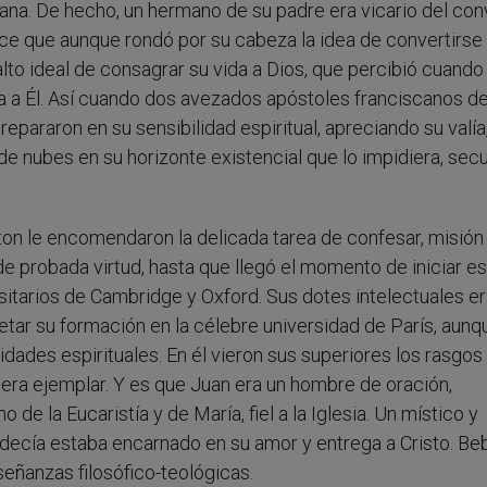
cana. De hecho, un hermano de su padre era vicario del co
ece que aunque rondó por su cabeza la idea de convertirse
alto ideal de consagrar su vida a Dios, que percibió cuando
a a Él. Así cuando dos avezados apóstoles franciscanos d
epararon en su sensibilidad espiritual, apreciando su valía,
o de nubes en su horizonte existencial que lo impidiera, sec
n le encomendaron la delicada tarea de confesar, misió
e probada virtud, hasta que llegó el momento de iniciar e
rsitarios de Cambridge y Oxford. Sus dotes intelectuales er
ar su formación en la célebre universidad de París, aunq
dades espirituales. En él vieron sus superiores los rasgos
, era ejemplar. Y es que Juan era un hombre de oración,
de la Eucaristía y de María, fiel a la Iglesia. Un místico y
y decía estaba encarnado en su amor y entrega a Cristo. Be
nseñanzas filosófico-teológicas.