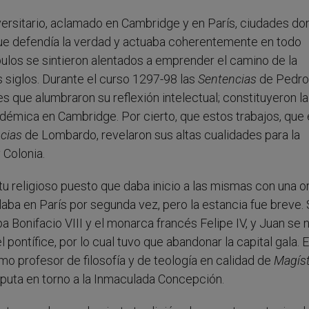
iversitario, aclamado en Cambridge y en París, ciudades d
 que defendía la verdad y actuaba coherentemente en todo
pulos se sintieron alentados a emprender el camino de la
s siglos. Durante el curso 1297-98 las
Sentencias
de Pedro
 que alumbraron su reflexión intelectual; constituyeron l
cadémica en Cambridge. Por cierto, que estos trabajos, que
cias
de Lombardo, revelaron sus altas cualidades para la
 Colonia.
itu religioso puesto que daba inicio a las mismas con una o
laba en París por segunda vez, pero la estancia fue breve.
a Bonifacio VIII y el monarca francés Felipe IV, y Juan se 
pontífice, por lo cual tuvo que abandonar la capital gala. 
mo profesor de filosofía y de teología en calidad de
Magíst
isputa en torno a la Inmaculada Concepción.