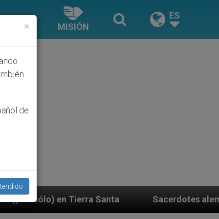
ES
×
MISIÓN
hando
ambién
pañol de
tendido
Sacerdotes alemanes fieles al Papa contestan a 