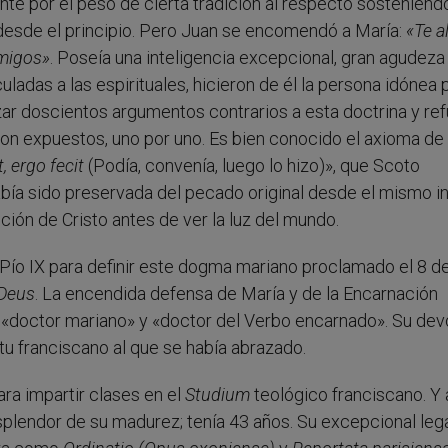
nte por el peso de cierta tradición al respecto sosteniend
desde el principio. Pero Juan se encomendó a María:
«Te a
emigos»
. Poseía una inteligencia excepcional, gran agudeza
culadas a las espirituales, hicieron de él la persona idónea 
r doscientos argumentos contrarios a esta doctrina y ref
on expuestos, uno por uno. Es bien conocido el axioma de
, ergo fecit
(Podía, convenía, luego lo hizo)», que Scoto
abía sido preservada del pecado original desde el mismo i
ción de Cristo antes de ver la luz del mundo.
 Pío IX para definir este dogma mariano proclamado el 8 d
 Deus
. La encendida defensa de María y de la Encarnación
e «doctor mariano» y «doctor del Verbo encarnado». Su de
itu franciscano al que se había abrazado.
ara impartir clases en el
Studium
teológico franciscano. Y a
splendor de su madurez; tenía 43 años. Su excepcional le