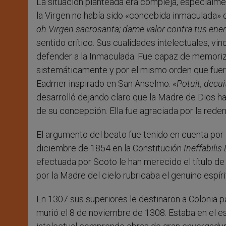
La situación planteada era compleja, especialme
la Virgen no había sido «concebida inmaculada» 
oh Virgen sacrosanta; dame valor contra tus en
sentido crítico. Sus cualidades intelectuales, vin
defender a la Inmaculada. Fue capaz de memoriza
sistemáticamente y por el mismo orden que fuer
Eadmer inspirado en San Anselmo: «
Potuit, decuit
desarrolló dejando claro que la Madre de Dios h
de su concepción. Ella fue agraciada por la reden
El argumento del beato fue tenido en cuenta por
diciembre de 1854 en la Constitución
Ineffabilis
efectuada por Scoto le han merecido el título d
por la Madre del cielo rubricaba el genuino espír
En 1307 sus superiores le destinaron a Colonia p
murió el 8 de noviembre de 1308. Estaba en el e