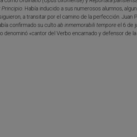
ura como
Ordinatio (Opus oxoniense)
y
Reportata parisiens
 Principio
. Había inducido a sus numerosos alumnos, algu
siguieron, a transitar por el camino de la perfección. Juan P
abía confirmado su culto
ab inmemorabili tempore
el 6 de j
ce lo denominó «cantor del Verbo encarnado y defensor de la