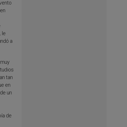
nvento
 en
e
 le
undó a
n muy
studios
an tan
ue en
 de un
bía de