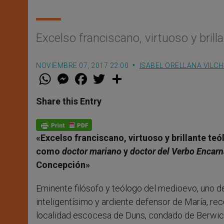
Excelso franciscano, virtuoso y brill
NOVIEMBRE 07, 2017 22:00
ISABEL ORELLANA VILC
W
M
F
T
S
h
e
a
w
h
a
s
c
i
a
t
s
e
t
r
Share this Entry
s
e
b
t
e
A
n
o
e
p
g
o
r
p
e
k
«Excelso franciscano, virtuoso y brillante 
r
como
doctor mariano
y
doctor del Verbo Encar
Concepción»
Eminente filósofo y teólogo del medioevo, uno d
inteligentísimo y ardiente defensor de María, 
localidad escocesa de Duns, condado de Berwick 