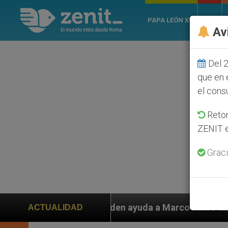
PAPA LEÓN XIV
ROMA
Av
Del 2
que en 
el cons
Retom
ZENIT e
Graci
yuda a Marco Rubio ante persecución de colonos judíos 
ACTUALIDAD