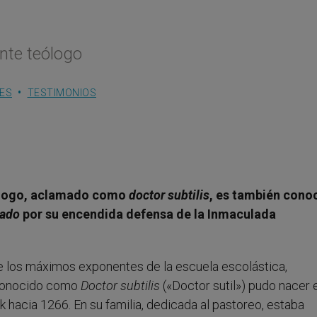
ante teólogo
HES
TESTIMONIOS
teólogo, aclamado como
doctor subtilis
, es también cono
nado
por su encendida defensa de la Inmaculada
e los máximos exponentes de la escuela escolástica,
reconocido como
Doctor subtilis
(«Doctor sutil») pudo nacer e
hacia 1266. En su familia, dedicada al pastoreo, estaba