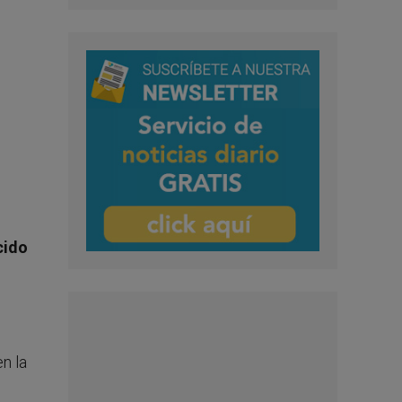
cido
n la