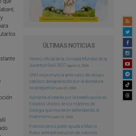
o que
labaré,
 y
para
utarlos
ÚLTIMAS NOTICIAS
nstante
Himno oficial de la Jornada Mundial de la
Juventud Seúl 2027
agosto 3, 2026
ONU se pronuncia ante caso de obispo
e
católico desaparecido por la dictadura
nicaragüense
julio 25, 2026
voción
Aumenta el interés por la beatificación en
Estados Unidos de los mártires de
Georgia que murieron defendiendo el
matrimonio
julio 25, 2026
llí
Franciscanos piden ayuda a Marco
gado
Rubio ante persecución de colonos