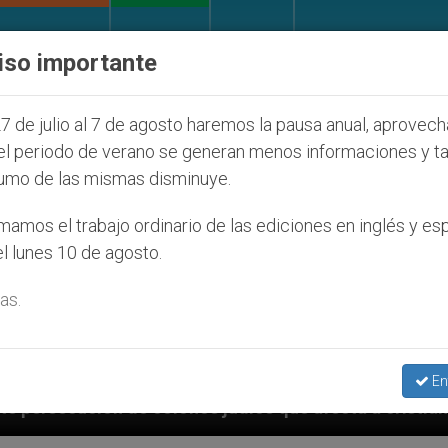
IGLESIA Y MUNDO
DOCUMENTOS
DONATIVOS
iso importante
7 de julio al 7 de agosto haremos la pausa anual, aprovec
el periodo de verano se generan menos informaciones y t
umo de las mismas disminuye.
amos el trabajo ordinario de las ediciones en inglés y es
l lunes 10 de agosto.
as.
En
que afecta a cristianos (y no sólo) en Tierra Santa