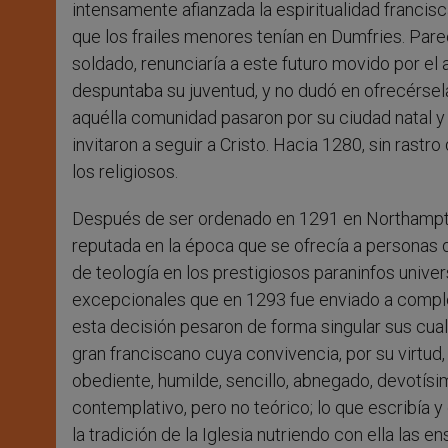
intensamente afianzada la espiritualidad francis
que los frailes menores tenían en Dumfries. Par
soldado, renunciaría a este futuro movido por el 
despuntaba su juventud, y no dudó en ofrecérsel
aquélla comunidad pasaron por su ciudad natal y r
invitaron a seguir a Cristo. Hacia 1280, sin rastr
los religiosos.
Después de ser ordenado en 1291 en Northampto
reputada en la época que se ofrecía a personas d
de teología en los prestigiosos paraninfos unive
excepcionales que en 1293 fue enviado a complet
esta decisión pesaron de forma singular sus cuali
gran franciscano cuya convivencia, por su virtud
obediente, humilde, sencillo, abnegado, devotísimo 
contemplativo, pero no teórico; lo que escribía 
la tradición de la Iglesia nutriendo con ella las e