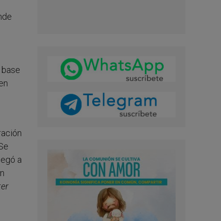
onde
a base
 en
ración
 Se
negó a
En
er