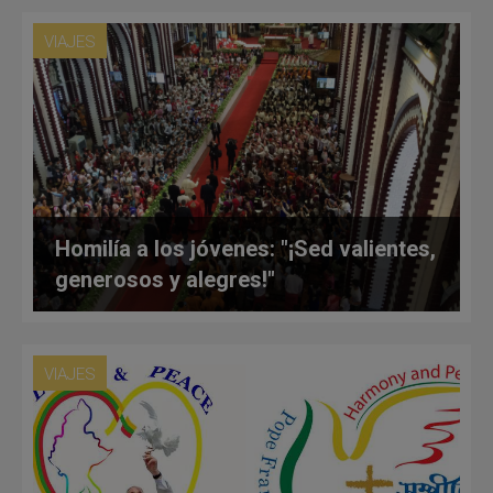
VIAJES
Homilía a los jóvenes: "¡Sed valientes,
generosos y alegres!"
VIAJES