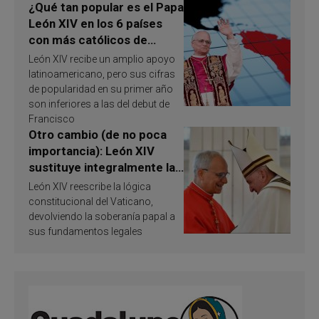
¿Qué tan popular es el Papa
León XIV en los 6 países
con más católicos de
América Latina en 2026?
León XIV recibe un amplio apoyo
Publican resultados de
latinoamericano, pero sus cifras
investigación
de popularidad en su primer año
son inferiores a las del debut de
Francisco
Otro cambio (de no poca
importancia): León XIV
sustituye integralmente la
ley vaticana de Papa
León XIV reescribe la lógica
Francisco
constitucional del Vaticano,
devolviendo la soberanía papal a
sus fundamentos legales