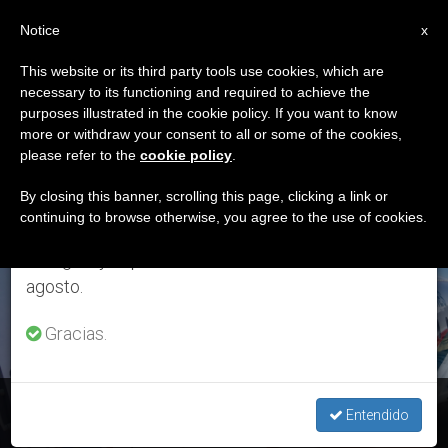
ES
Notice
×
x
Aviso importante
This website or its third party tools use cookies, which are
necessary to its functioning and required to achieve the
Del 27 de julio al 7 de agosto haremos la pausa
MES
purposes illustrated in the cookie policy. If you want to know
anual, aprovechando que en el periodo de verano
Noviembre, 2017
more or withdraw your consent to all or some of the cookies,
please refer to the
cookie policy
.
se generan menos informaciones y también el
consumo de las mismas disminuye.
By closing this banner, scrolling this page, clicking a link or
continuing to browse otherwise, you agree to the use of cookies.
ÚLTIMAS NOTICIAS
Retomamos el trabajo ordinario de las ediciones
en inglés y español de ZENIT el lunes 10 de
agosto.
Gracias.
Bangladesh: El Papa ya viaja a Dhaka, capital del país
Entendido