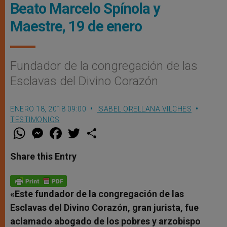
Beato Marcelo Spínola y
Maestre, 19 de enero
Fundador de la congregación de las
Esclavas del Divino Corazón
ENERO 18, 2018 09:00
ISABEL ORELLANA VILCHES
TESTIMONIOS
W
M
F
T
S
h
e
a
w
h
a
s
c
i
a
t
s
e
t
r
Share this Entry
s
e
b
t
e
A
n
o
e
p
g
o
r
p
e
k
r
«Este fundador de
la congregación de las
Esclavas del Divino Corazón, gran jurista, fue
aclamado abogado de los pobres y arzobispo