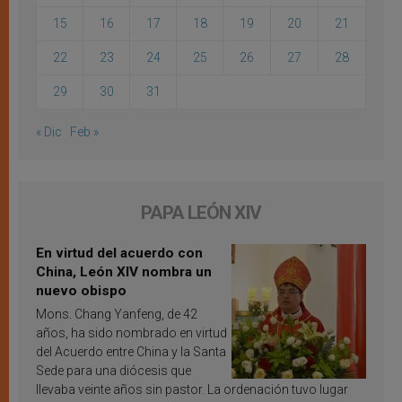
15
16
17
18
19
20
21
22
23
24
25
26
27
28
29
30
31
« Dic
Feb »
PAPA LEÓN XIV
En virtud del acuerdo con
China, León XIV nombra un
nuevo obispo
Mons. Chang Yanfeng, de 42
años, ha sido nombrado en virtud
del Acuerdo entre China y la Santa
Sede para una diócesis que
llevaba veinte años sin pastor. La ordenación tuvo lugar