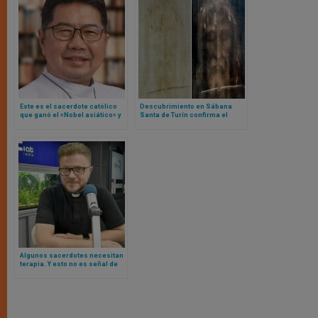
Este es el sacerdote católico
Descubrimiento en Sábana
que ganó el «Nobel asiático» y
Santa de Turín confirma el
esta la razón del premio
estallido de energía radiante
en la Resurrección
Algunos sacerdotes necesitan
terapia. Y esto no es señal de
una fe débil o falta de oración,
dice padre Mariusz Marszalek