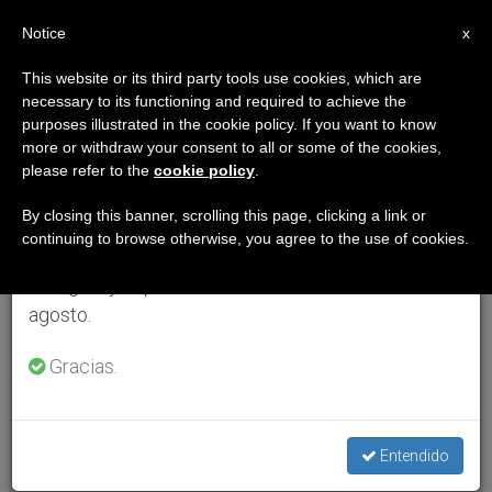
ES
Notice
×
x
Aviso importante
This website or its third party tools use cookies, which are
necessary to its functioning and required to achieve the
Del 27 de julio al 7 de agosto haremos la pausa
purposes illustrated in the cookie policy. If you want to know
anual, aprovechando que en el periodo de verano
more or withdraw your consent to all or some of the cookies,
please refer to the
cookie policy
.
se generan menos informaciones y también el
consumo de las mismas disminuye.
By closing this banner, scrolling this page, clicking a link or
continuing to browse otherwise, you agree to the use of cookies.
Retomamos el trabajo ordinario de las ediciones
en inglés y español de ZENIT el lunes 10 de
agosto.
Gracias.
Entendido