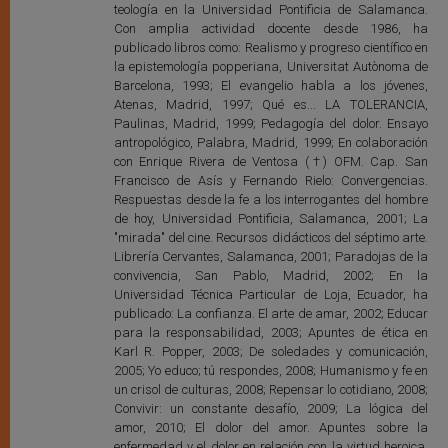
teología en la Universidad Pontificia de Salamanca.
Con amplia actividad docente desde 1986, ha
publicado libros como: Realismo y progreso científico en
la epistemología popperiana, Universitat Autònoma de
Barcelona, 1993; El evangelio habla a los jóvenes,
Atenas, Madrid, 1997; Qué es... LA TOLERANCIA,
Paulinas, Madrid, 1999; Pedagogía del dolor. Ensayo
antropológico, Palabra, Madrid, 1999; En colaboración
con Enrique Rivera de Ventosa (†) OFM. Cap. San
Francisco de Asís y Fernando Rielo: Convergencias.
Respuestas desde la fe a los interrogantes del hombre
de hoy, Universidad Pontificia, Salamanca, 2001; La
"mirada" del cine. Recursos didácticos del séptimo arte.
Librería Cervantes, Salamanca, 2001; Paradojas de la
convivencia, San Pablo, Madrid, 2002; En la
Universidad Técnica Particular de Loja, Ecuador, ha
publicado: La confianza. El arte de amar, 2002; Educar
para la responsabilidad, 2003; Apuntes de ética en
Karl R. Popper, 2003; De soledades y comunicación,
2005; Yo educo; tú respondes, 2008; Humanismo y fe en
un crisol de culturas, 2008; Repensar lo cotidiano, 2008;
Convivir: un constante desafío, 2009; La lógica del
amor, 2010; El dolor del amor. Apuntes sobre la
enfermedad y el dolor en relación con la virtud heroica,