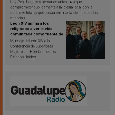
hoy. Pero hace tres semanas antes tuvo que
comprometer públicamente a la Iglesia local con la
controvertida ley que busca eliminar la identidad de las
minorías.
León XIV anima a los
religiosos a ver la vida
comunitaria como fuente de
inspiración y santificación
Mensaje de León XIV a la
Conferencia de Superiores
Mayores de Hombres de los
Estados Unidos