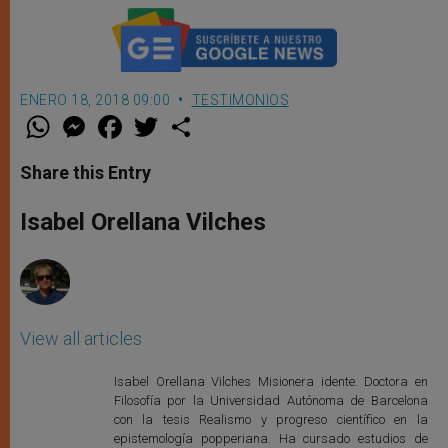
ENERO 18, 2018 09:00
TESTIMONIOS
W
M
F
T
S
h
e
a
w
h
a
s
c
i
a
t
s
e
t
r
Share this Entry
s
e
b
t
e
A
n
o
e
p
g
o
r
Isabel Orellana Vilches
p
e
k
r
View all articles
Isabel Orellana Vilches Misionera idente. Doctora en
Filosofía por la Universidad Autónoma de Barcelona
con la tesis Realismo y progreso científico en la
epistemología popperiana. Ha cursado estudios de