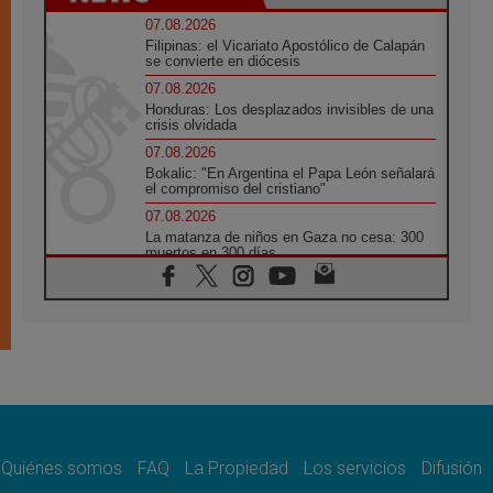
07.08.2026
Filipinas: el Vicariato Apostólico de Calapán
se convierte en diócesis
07.08.2026
Honduras: Los desplazados invisibles de una
crisis olvidada
07.08.2026
Bokalic: "En Argentina el Papa León señalará
el compromiso del cristiano"
07.08.2026
La matanza de niños en Gaza no cesa: 300
muertos en 300 días
07.08.2026
Tagle: La guerra desfigura el mundo, solo la
revelación de Dios lo transfigura
07.08.2026
Presentada la Trienal de Arte de las
Universidades Católicas: «Exercises in
Empathy»
07.08.2026
Fortunatus Nwachukwu: la comunicación
como misión al servicio del Evangelio
Quiénes somos
FAQ
La Propiedad
Los servicios
Difusión
07.08.2026