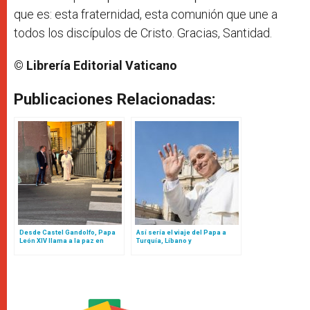
que es: esta fraternidad, esta comunión que une a
todos los discípulos de Cristo. Gracias, Santidad.
© Librería Editorial Vaticano
Publicaciones Relacionadas:
Desde Castel Gandolfo, Papa
Así sería el viaje del Papa a
León XIV llama a la paz en
Turquía, Líbano y
medio de la agonía de Gaza y
Latinoamérica: emergen más
las acusaciones de genocidio
detalles e incluso fechas
de la ONU