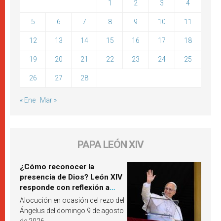
1
2
3
4
5
6
7
8
9
10
11
12
13
14
15
16
17
18
19
20
21
22
23
24
25
26
27
28
« Ene
Mar »
PAPA LEÓN XIV
¿Cómo reconocer la
presencia de Dios? León XIV
responde con reflexión a
partir de un pasaje del
Alocución en ocasión del rezo del
Evangelio
Ángelus del domingo 9 de agosto