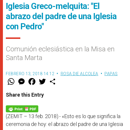
Iglesia Greco-melquita: "El
abrazo del padre de una Iglesia
con Pedro"
Comunión eclesiástica en la Misa en
Santa Marta
FEBRERO 13, 2018 14:12
ROSA DIE ALCOLEA
PAPAS
W
M
F
T
S
h
e
a
w
h
a
s
c
i
a
t
s
e
t
r
Share this Entry
s
e
b
t
e
A
n
o
e
p
g
o
r
p
e
k
r
(ZEMIT – 13 feb. 2018).- «Esto es lo que significa la
ceremonia de hoy: el abrazo del padre de una Iglesia