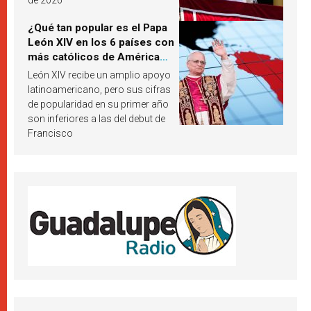
de 2026
¿Qué tan popular es el Papa
León XIV en los 6 países con
más católicos de América
Latina en 2026? Publican
León XIV recibe un amplio apoyo
resultados de investigación
latinoamericano, pero sus cifras
de popularidad en su primer año
son inferiores a las del debut de
Francisco