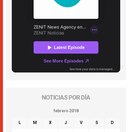
NOTICIAS POR DÍA
febrero 2018
L
M
X
J
V
S
D