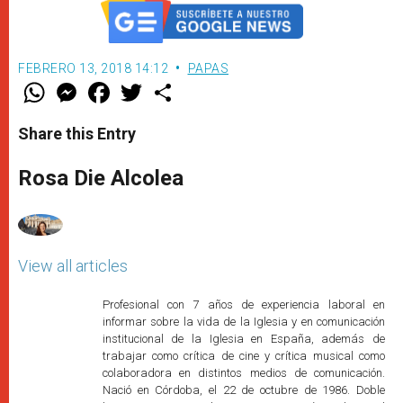
FEBRERO 13, 2018 14:12
PAPAS
W
M
F
T
S
h
e
a
w
h
a
s
c
i
a
t
s
e
t
r
Share this Entry
s
e
b
t
e
A
n
o
e
p
g
o
r
Rosa Die Alcolea
p
e
k
r
View all articles
Profesional con 7 años de experiencia laboral en
informar sobre la vida de la Iglesia y en comunicación
institucional de la Iglesia en España, además de
trabajar como crítica de cine y crítica musical como
colaboradora en distintos medios de comunicación.
Nació en Córdoba, el 22 de octubre de 1986. Doble