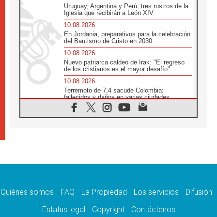
Uruguay, Argentina y Perú: tres rostros de la
Iglesia que recibirán a León XIV
10.08.2026
En Jordania, preparativos para la celebración
del Bautismo de Cristo en 2030
10.08.2026
Nuevo patriarca caldeo de Irak: "El regreso
de los cristianos es el mayor desafío"
10.08.2026
Terremoto de 7,4 sacude Colombia:
fallecidos y daños en varias ciudades
10.08.2026
Ébola en RD Congo: Alarma de la UNICEF
por 743 casos confirmados entre niños
10.08.2026
Los obispos de Francia invitan a rezar por el
viaje del Papa
10.08.2026
Indonesia: Un dólar para la construcción de
219 iglesias
Quiénes somos
FAQ
La Propiedad
Los servicios
Difusión
10.08.2026
En Cisjordania, los cristianos se sienten
Estatus legal
Copyright
Contáctenos
solos frente a la violencia de los colonos