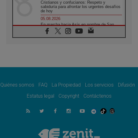
Cristianos y confucianos: Respeto y
sabiduría para afrontar los urgentes desafíos
de hoy
05.08.2026
En marcha hacia Asís en nombre de San
Francisco, a la espera de León
05.08.2026
Venezuela, Padre Pagniello: "En medio del
dolor, una Iglesia que no se rinde"
05.08.2026
La Fuerza del "Círculo de Héroes" con el
Papa en la Audiencia General
05.08.2026
Nuncio en Ucrania: Preocupa escuchar a
quienes bendicen la guerra
Quiénes somos
FAQ
La Propiedad
Los servicios
Difusión
05.08.2026
Estatus legal
Copyright
Contáctenos
Ucrania: Ataque masivo en Kyiv durante la
noche
05.08.2026
Colombo: "La visita del Papa a Argentina
llevará un mensaje de paz y dignidad
humana"
05.08.2026
Iglesia en Uruguay: la visita del Papa