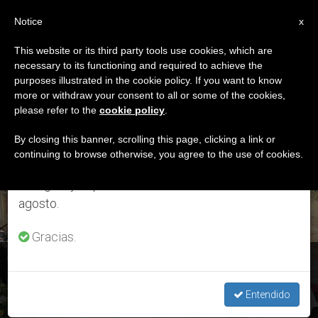
ES
Notice
×
x
Aviso importante
This website or its third party tools use cookies, which are
necessary to its functioning and required to achieve the
Del 27 de julio al 7 de agosto haremos la pausa
DÍA
purposes illustrated in the cookie policy. If you want to know
anual, aprovechando que en el periodo de verano
Febrero 26th, 2018
more or withdraw your consent to all or some of the cookies,
please refer to the
cookie policy
.
se generan menos informaciones y también el
consumo de las mismas disminuye.
By closing this banner, scrolling this page, clicking a link or
continuing to browse otherwise, you agree to the use of cookies.
ÚLTIMAS NOTICIAS
Retomamos el trabajo ordinario de las ediciones
en inglés y español de ZENIT el lunes 10 de
agosto.
Gracias.
Chile: El obispo Sicluna reanuda las audiencias
Entendido
FEB 26, 2018 20:02