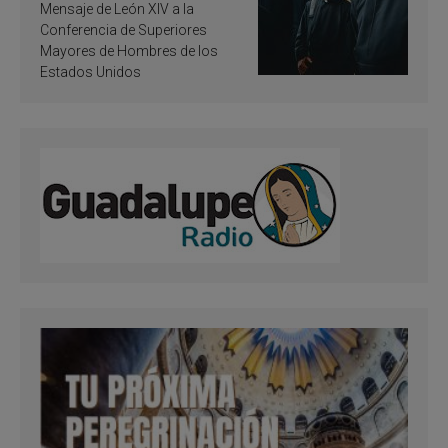
de inspiración y
Mensaje de León XIV a la
santificación
Conferencia de Superiores
Mayores de Hombres de los
Estados Unidos