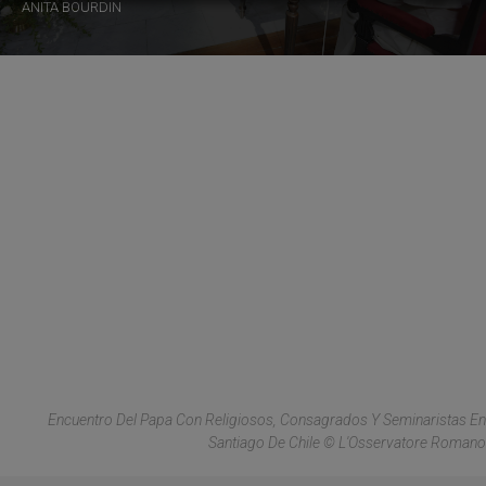
ANITA BOURDIN
Encuentro Del Papa Con Religiosos, Consagrados Y Seminaristas En
Santiago De Chile © L'Osservatore Romano