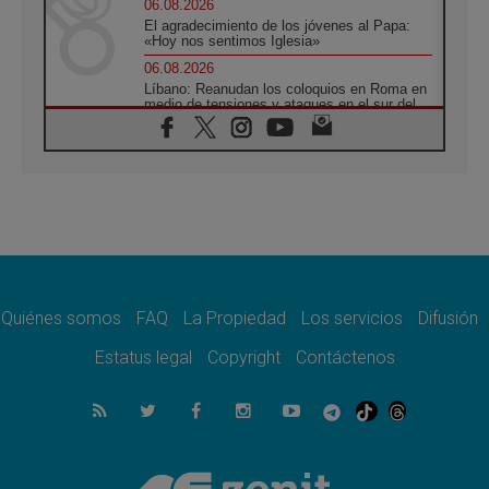
06.08.2026
El agradecimiento de los jóvenes al Papa:
«Hoy nos sentimos Iglesia»
06.08.2026
Líbano: Reanudan los coloquios en Roma en
medio de tensiones y ataques en el sur del
país
06.08.2026
Hiroshima y Nagasaki, 81 años después.
Comienzan "Diez Días Oración por la Paz"
06.08.2026
Pizzaballa en Asís: los cristianos quieren
paz
06.08.2026
Sturla: La visita de León XIV será una buena
noticia para todo el Uruguay
Quiénes somos
FAQ
La Propiedad
Los servicios
Difusión
06.08.2026
Estatus legal
Copyright
Contáctenos
León XIV: La revolución del Evangelio
derriba los muros que separan
06.08.2026
La Iglesia en Ceuta: caridad y esperanza
frente al drama migratorio
06.08.2026
La visita del Papa a Perú será un tiempo de