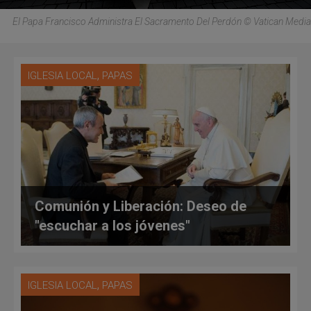
El Papa Francisco Administra El Sacramento Del Perdón © Vatican Media
,
IGLESIA LOCAL
PAPAS
Comunión y Liberación: Deseo de
"escuchar a los jóvenes"
,
IGLESIA LOCAL
PAPAS