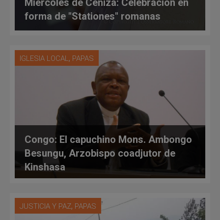
Miércoles de Ceniza: Celebración en
forma de "Stationes" romanas
,
IGLESIA LOCAL
PAPAS
Congo: El capuchino Mons. Ambongo
Besungu, Arzobispo coadjutor de
Kinshasa
,
JUSTICIA Y PAZ
PAPAS