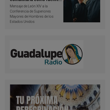
de inspiración y
Mensaje de León XIV a la
santificación
Conferencia de Superiores
Mayores de Hombres de los
Estados Unidos