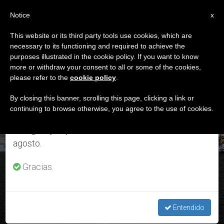
ES
Notice
×
x
Aviso importante
This website or its third party tools use cookies, which are
necessary to its functioning and required to achieve the
Del 27 de julio al 7 de agosto haremos la pausa
DÍA
purposes illustrated in the cookie policy. If you want to know
anual, aprovechando que en el periodo de verano
Febrero 6th, 2018
more or withdraw your consent to all or some of the cookies,
please refer to the
cookie policy
.
se generan menos informaciones y también el
consumo de las mismas disminuye.
By closing this banner, scrolling this page, clicking a link or
continuing to browse otherwise, you agree to the use of cookies.
ÚLTIMAS NOTICIAS
Retomamos el trabajo ordinario de las ediciones
en inglés y español de ZENIT el lunes 10 de
agosto.
"¿Cómo se enfría en nosotros la caridad?"
Gracias.
FEB 06, 2018 20:09
Entendido
ROSA DIE ALCOLEA