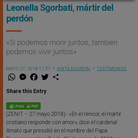
Leonella Sgorbati, mártir del
perdón
«Si podemos morir juntos, también
podemos vivir juntos»
MAYO 27, 2018 17:37
ANITA BOURDIN
TESTIMONIOS
W
M
F
T
S
h
e
a
w
h
a
s
c
i
a
t
s
e
t
r
Share this Entry
s
e
b
t
e
A
n
o
e
p
g
o
r
p
e
k
r
(ZENIT – 27 mayo 2018).- «En el rencor, el mártir
cristiano responde con amor», dice el cardenal
Amato que presidió en el nombre del Papa