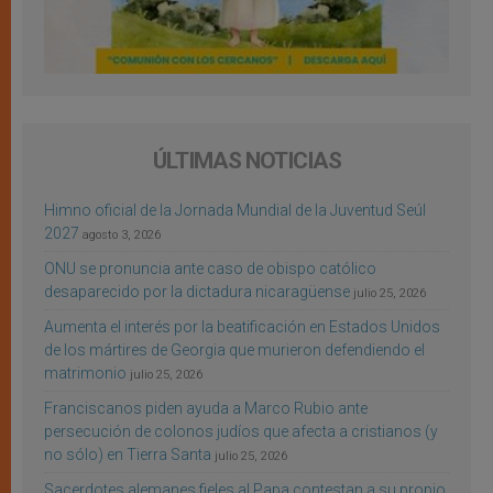
ÚLTIMAS NOTICIAS
Himno oficial de la Jornada Mundial de la Juventud Seúl
2027
agosto 3, 2026
ONU se pronuncia ante caso de obispo católico
desaparecido por la dictadura nicaragüense
julio 25, 2026
Aumenta el interés por la beatificación en Estados Unidos
de los mártires de Georgia que murieron defendiendo el
matrimonio
julio 25, 2026
Franciscanos piden ayuda a Marco Rubio ante
persecución de colonos judíos que afecta a cristianos (y
no sólo) en Tierra Santa
julio 25, 2026
Sacerdotes alemanes fieles al Papa contestan a su propio