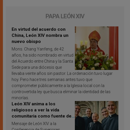
PAPA LEÓN XIV
En virtud del acuerdo con
China, León XIV nombra un
nuevo obispo
Mons. Chang Yanfeng, de 42
años, ha sido nombrado en virtud
del Acuerdo entre China y la Santa
Sede para una diócesis que
llevaba veinte años sin pastor. La ordenación tuvo lugar
hoy. Pero hace tres semanas antes tuvo que
comprometer públicamente a la Iglesia local con la
controvertida ley que busca eliminar la identidad de las
minorías.
León XIV anima a los
religiosos a ver la vida
comunitaria como fuente de
inspiración y santificación
Mensaje de León XIV a la
Conferencia de Superiores