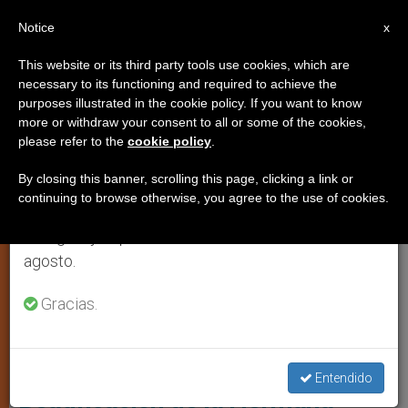
ES
Notice
×
x
Aviso importante
This website or its third party tools use cookies, which are
necessary to its functioning and required to achieve the
Del 27 de julio al 7 de agosto haremos la pausa
TESTIMONIOS
purposes illustrated in the cookie policy. If you want to know
anual, aprovechando que en el periodo de verano
more or withdraw your consent to all or some of the cookies,
please refer to the
cookie policy
.
se generan menos informaciones y también el
consumo de las mismas disminuye.
By closing this banner, scrolling this page, clicking a link or
continuing to browse otherwise, you agree to the use of cookies.
Retomamos el trabajo ordinario de las ediciones
en inglés y español de ZENIT el lunes 10 de
agosto.
Gracias.
Leo E Teresa © Blogspot.com
Entendido
Beatificación de la Hermana