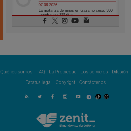
07.08.2026
La matanza de niños en Gaza no cesa: 300
muertos en 300 días
07.08.2026
Tagle: La guerra desfigura el mundo, solo la
revelación de Dios lo transfigura
07.08.2026
Presentada la Trienal de Arte de las
Universidades Católicas: «Exercises in
Empathy»
07.08.2026
Fortunatus Nwachukwu: la comunicación
como misión al servicio del Evangelio
Quiénes somos
FAQ
La Propiedad
Los servicios
Difusión
07.08.2026
Estatus legal
Copyright
Contáctenos
SIGNIS 2026, dar voz a las religiosas en el
espacio público
07.08.2026
Lanzan un proyecto de empoderamiento
digital para mujeres líderes en África
07.08.2026
Programa oficial del Viaje Apostólico del
Papa León XIV a Francia