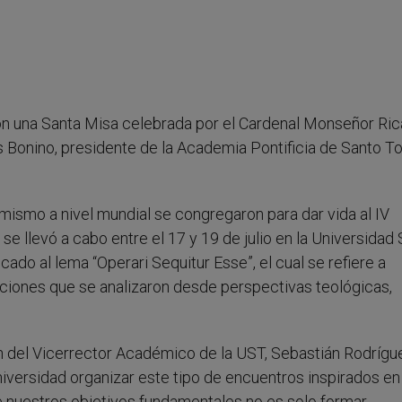
 con una Santa Misa celebrada por el Cardenal Monseñor Ri
s Bonino, presidente de la Academia Pontificia de Santo 
ismo a nivel mundial se congregaron para dar vida al IV
se llevó a cabo entre el 17 y 19 de julio en la Universidad
ado al lema “Operari Sequitur Esse”, el cual se refiere a
elaciones que se analizaron desde perspectivas teológicas,
n del Vicerrector Académico de la UST, Sebastián Rodrígu
niversidad organizar este tipo de encuentros inspirados en
 nuestros objetivos fundamentales no es solo formar