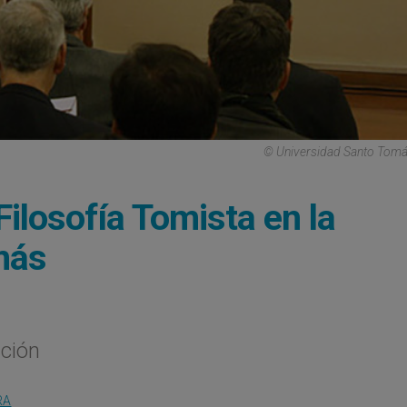
© Universidad Santo Tomá
Filosofía Tomista en la
más
cción
RA