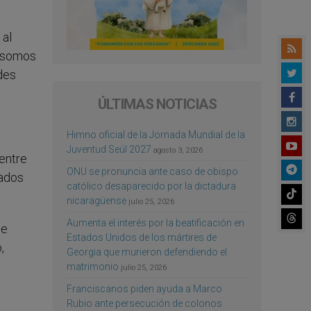
 al
, somos
udes
ÚLTIMAS NOTICIAS
Himno oficial de la Jornada Mundial de la
Juventud Seúl 2027
agosto 3, 2026
entre
ONU se pronuncia ante caso de obispo
tados
católico desaparecido por la dictadura
nicaragüense
julio 25, 2026
Aumenta el interés por la beatificación en
de
Estados Unidos de los mártires de
,
Georgia que murieron defendiendo el
matrimonio
julio 25, 2026
Franciscanos piden ayuda a Marco
Rubio ante persecución de colonos