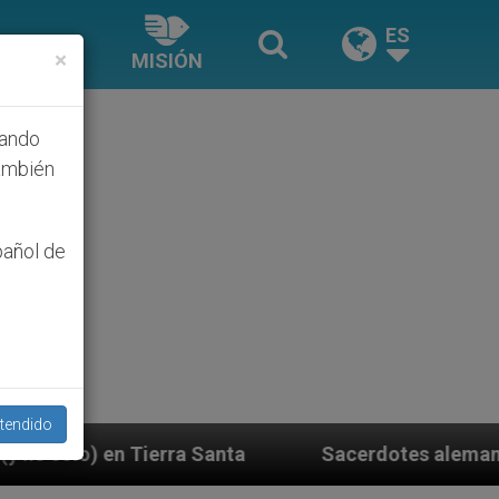
ES
×
MISIÓN
hando
ambién
pañol de
tendido
Sacerdotes alemanes fieles al Papa contestan a s