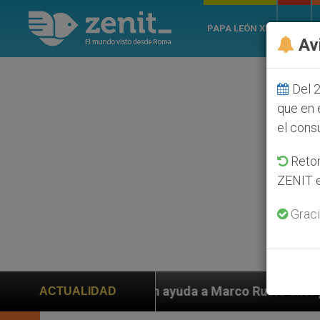
PAPA LEÓN XIV
ROMA
Av
Del 2
que en 
el cons
Retom
ZENIT e
Graci
uda a Marco Rubio ante persecución de colonos judíos 
ACTUALIDAD