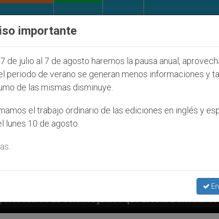
IGLESIA Y MUNDO
DOCUMENTOS
DONATIVOS
iso importante
7 de julio al 7 de agosto haremos la pausa anual, aprovec
el periodo de verano se generan menos informaciones y t
umo de las mismas disminuye.
amos el trabajo ordinario de las ediciones en inglés y es
l lunes 10 de agosto.
as.
En
que afecta a cristianos (y no sólo) en Tierra Santa