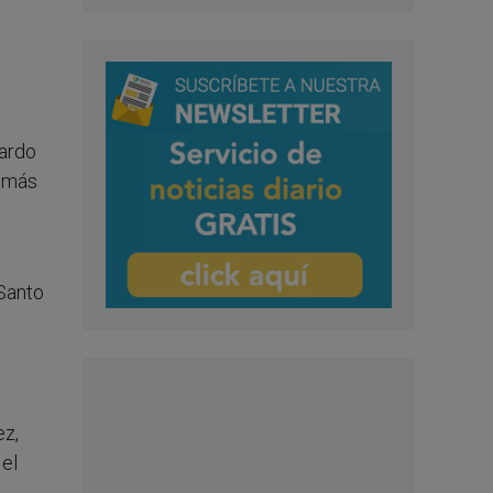
cardo
Tomás
 Santo
ez,
 el