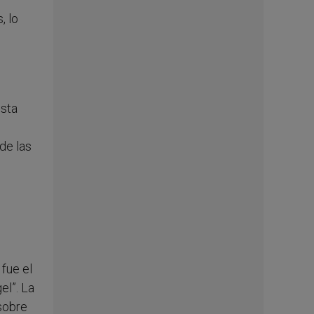
, lo
esta
de las
fue el
el”. La
sobre