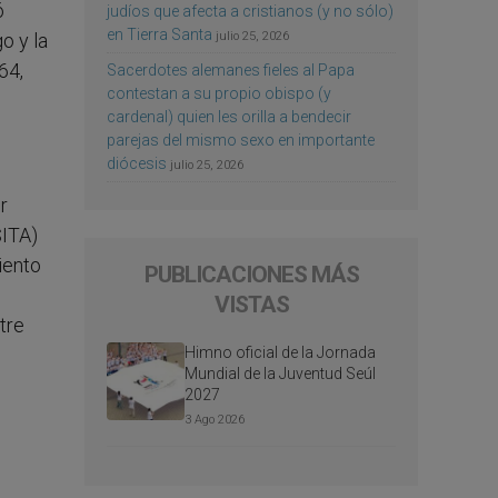
ó
judíos que afecta a cristianos (y no sólo)
en Tierra Santa
julio 25, 2026
o y la
64,
Sacerdotes alemanes fieles al Papa
contestan a su propio obispo (y
cardenal) quien les orilla a bendecir
parejas del mismo sexo en importante
diócesis
julio 25, 2026
r
SITA)
iento
PUBLICACIONES MÁS
VISTAS
tre
Himno oficial de la Jornada
Mundial de la Juventud Seúl
2027
3 Ago 2026