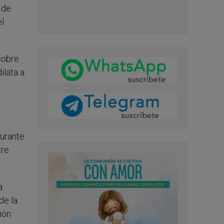
 de
el
sobre
ilata a
durante
tre
a
de la
ión