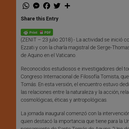
W
M
F
T
S
h
e
a
w
h
a
s
c
i
a
t
s
e
t
r
Share this Entry
s
e
b
t
e
A
n
o
e
p
g
o
r
p
e
k
(ZENIT – 23 julio 2018).- La actividad se inició
r
Ezzati y con la charla magistral de Serge-Thoma
de Aquino en el Vaticano.
Reconocidos estudiosos e investigadores del tom
Congreso Internacional de Filosofía Tomista, que 
Tomás. En esta versión, el encuentro estuvo dedic
las relaciones entre la naturaleza y la acción, r
cosmológicas, éticas y antropológicas.
La jornada inaugural comenzó con la intervenció
quien destacó la importancia que tiene para la U
pensamiento de Santo Tomás de Aquino. “Uno de