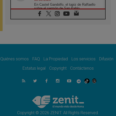
En Castel Gandolfo, el tapiz de Raffaello
sobre el sermón de San Pablo
08.08.2026
En Colombia, «la paz no se compra con una
firma»
08.08.2026
En Venezuela celebraron los 416 años del
Santo Cristo de La Grita
08.08.2026
El Papa: en Santa Ágata contemplamos la
victoria del amor sobre la muerte
Quiénes somos
FAQ
La Propiedad
Los servicios
Difusión
08.08.2026
León XIV visitará el Santuario de la Madre
Estatus legal
Copyright
Contáctenos
del Buen Consejo de Genazzano
07.08.2026
Filipinas: el Vicariato Apostólico de Calapán
se convierte en diócesis
07.08.2026
Honduras: Los desplazados invisibles de una
crisis olvidada
Copyright © 2026 ZENIT. All Rights Reserved.