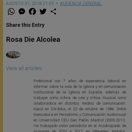
AGOSTO 01, 2018 21:03
AUDIENCIA GENERAL
W
M
F
T
S
h
e
a
w
h
a
s
c
i
a
t
s
e
t
r
Share this Entry
s
e
b
t
e
A
n
o
e
p
g
o
r
Rosa Die Alcolea
p
e
k
r
View all articles
Profesional con 7 años de experiencia laboral en
informar sobre la vida de la Iglesia y en comunicación
institucional de la Iglesia en España, además de
trabajar como crítica de cine y crítica musical como
colaboradora en distintos medios de comunicación.
Nació en Córdoba, el 22 de octubre de 1986. Doble
licenciatura en Periodismo y Comunicación Audiovisual
en Universidad CEU San Pablo, Madrid (2005-2011).
Ha trabajado como periodista en el Arzobispado de
Granada de 2010 a 2017, en diferentes ámbitos: