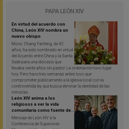
PAPA LEÓN XIV
En virtud del acuerdo con
China, León XIV nombra un
nuevo obispo
Mons. Chang Yanfeng, de 42
años, ha sido nombrado en virtud
del Acuerdo entre China y la Santa
Sede para una diócesis que
llevaba veinte años sin pastor. La ordenación tuvo lugar
hoy. Pero hace tres semanas antes tuvo que
comprometer públicamente a la Iglesia local con la
controvertida ley que busca eliminar la identidad de las
minorías.
León XIV anima a los
religiosos a ver la vida
comunitaria como fuente de
inspiración y santificación
Mensaje de León XIV a la
Conferencia de Superiores