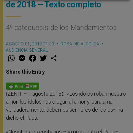
de 2018 – Texto completo
4ª catequesis de los Mandamientos
AGOSTO 01, 2018 21:03
ROSA DIE ALCOLEA
AUDIENCIA GENERAL
W
M
F
T
S
h
e
a
w
h
a
s
c
i
a
t
s
e
t
r
Share this Entry
s
e
b
t
e
A
n
o
e
p
g
o
r
p
e
k
r
(ZENIT – 1 agosto 2018).- «Los ídolos roban nuestro
amor, los ídolos nos ciegan al amor y, para amar
verdaderamente, debemos ser libres de ídolos», ha
dicho el Papa.
«Nosotros los cristianos –ha propuesto el Papa–