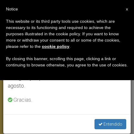
ES
Notice
×
x
Aviso importante
This website or its third party tools use cookies, which are
necessary to its functioning and required to achieve the
Del 27 de julio al 7 de agosto haremos la pausa
AUDIENCIA GENERAL
purposes illustrated in the cookie policy. If you want to know
anual, aprovechando que en el periodo de verano
more or withdraw your consent to all or some of the cookies,
please refer to the
cookie policy
.
se generan menos informaciones y también el
consumo de las mismas disminuye.
By closing this banner, scrolling this page, clicking a link or
continuing to browse otherwise, you agree to the use of cookies.
Retomamos el trabajo ordinario de las ediciones
en inglés y español de ZENIT el lunes 10 de
agosto.
Gracias.
El Papa En La Audiencia General, 1 Agosto 2018 © Vatican Media
Entendido
Audiencia general, 1 de agosto