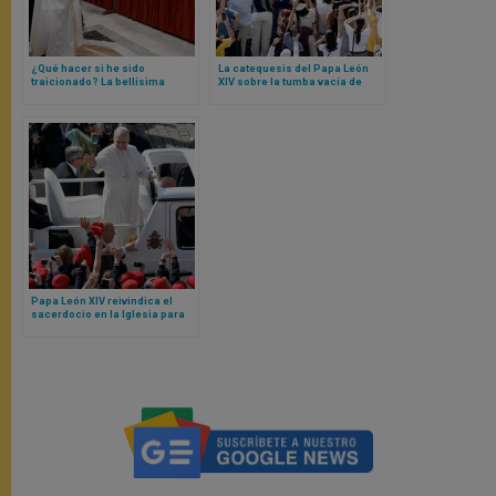
¿Qué hacer si he sido
La catequesis del Papa León
traicionado? La bellísima
XIV sobre la tumba vacía de
catequesis del Papa a partir de
Jesús
Judas y un gesto de Jesús
Papa León XIV reivindica el
sacerdocio en la Iglesia para
varones en una catequesis, a
partir del Concilio Vaticano II