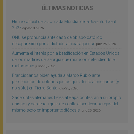
ÚLTIMAS NOTICIAS
Himno oficial de la Jornada Mundial de la Juventud Seúl
2027
agosto 3, 2026
ONU se pronuncia ante caso de obispo católico
desaparecido por la dictadura nicaragüense
julio 25, 2026
Aumenta el interés por la beatificación en Estados Unidos
de los mártires de Georgia que murieron defendiendo el
matrimonio
julio 25, 2026
Franciscanos piden ayuda a Marco Rubio ante
persecución de colonos judíos que afecta a cristianos (y
no sólo) en Tierra Santa
julio 25, 2026
Sacerdotes alemanes fieles al Papa contestan a su propio
obispo (y cardenal) quien les orilla a bendecir parejas del
mismo sexo en importante diócesis
julio 25, 2026