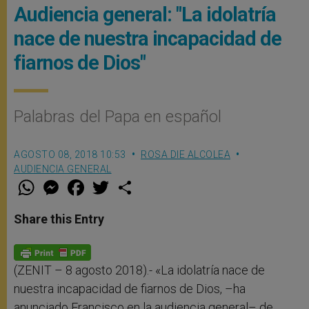
Audiencia general: "La idolatría
nace de nuestra incapacidad de
fiarnos de Dios"
Palabras del Papa en español
AGOSTO 08, 2018 10:53
ROSA DIE ALCOLEA
AUDIENCIA GENERAL
W
M
F
T
S
h
e
a
w
h
a
s
c
i
a
t
s
e
t
r
Share this Entry
s
e
b
t
e
A
n
o
e
p
g
o
r
p
e
k
r
(ZENIT – 8 agosto 2018).- «La idolatría nace de
nuestra incapacidad de fiarnos de Dios, –ha
anunciado Francisco en la audiencia general– de