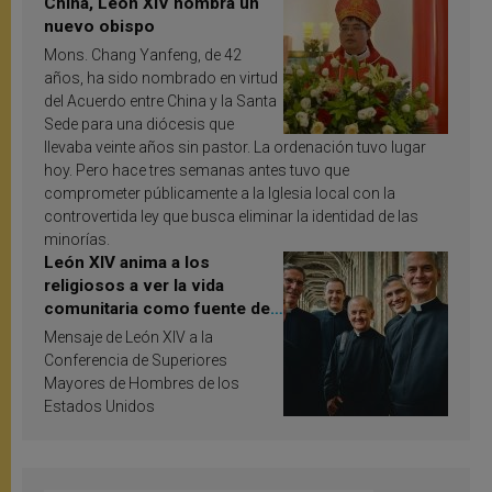
China, León XIV nombra un
nuevo obispo
Mons. Chang Yanfeng, de 42
años, ha sido nombrado en virtud
del Acuerdo entre China y la Santa
Sede para una diócesis que
llevaba veinte años sin pastor. La ordenación tuvo lugar
hoy. Pero hace tres semanas antes tuvo que
comprometer públicamente a la Iglesia local con la
controvertida ley que busca eliminar la identidad de las
minorías.
León XIV anima a los
religiosos a ver la vida
comunitaria como fuente de
inspiración y santificación
Mensaje de León XIV a la
Conferencia de Superiores
Mayores de Hombres de los
Estados Unidos