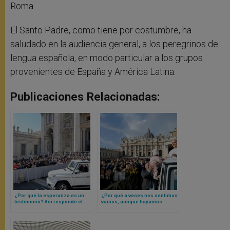
Roma.
El Santo Padre, como tiene por costumbre, ha
saludado en la audiencia general, a los peregrinos de
lengua española, en modo particular a los grupos
provenientes de España y América Latina.
Publicaciones Relacionadas:
¿Por qué la esperanza es un
¿Por qué a veces nos sentimos
testimonio? Así responde el
vacíos, aunque hayamos
Papa León XIV con el ejemplo
hecho muchas cosas? Papa
de un beato africano
León XIV responde