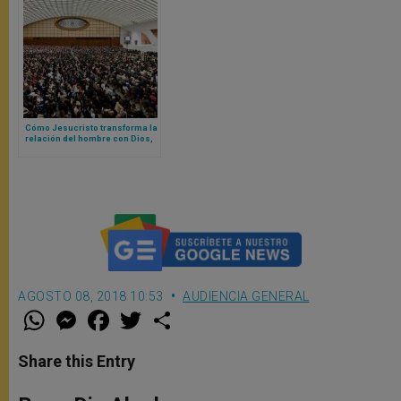
Cómo Jesucristo transforma la
relación del hombre con Dios,
según Papa León XIV
AGOSTO 08, 2018 10:53
AUDIENCIA GENERAL
W
M
F
T
S
h
e
a
w
h
a
s
c
i
a
t
s
e
t
r
Share this Entry
s
e
b
t
e
A
n
o
e
p
g
o
r