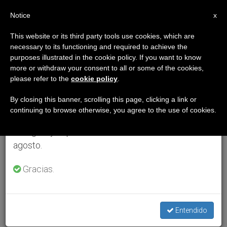
ES
Notice
×
x
Aviso importante
This website or its third party tools use cookies, which are
necessary to its functioning and required to achieve the
Del 27 de julio al 7 de agosto haremos la pausa
purposes illustrated in the cookie policy. If you want to know
anual, aprovechando que en el periodo de verano
more or withdraw your consent to all or some of the cookies,
please refer to the
cookie policy
.
se generan menos informaciones y también el
consumo de las mismas disminuye.
By closing this banner, scrolling this page, clicking a link or
continuing to browse otherwise, you agree to the use of cookies.
Retomamos el trabajo ordinario de las ediciones
en inglés y español de ZENIT el lunes 10 de
agosto.
Gracias.
Entendido