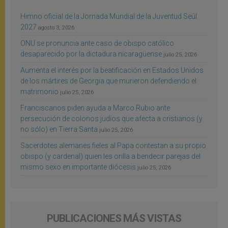
Himno oficial de la Jornada Mundial de la Juventud Seúl
2027
agosto 3, 2026
ONU se pronuncia ante caso de obispo católico
desaparecido por la dictadura nicaragüense
julio 25, 2026
Aumenta el interés por la beatificación en Estados Unidos
de los mártires de Georgia que murieron defendiendo el
matrimonio
julio 25, 2026
Franciscanos piden ayuda a Marco Rubio ante
persecución de colonos judíos que afecta a cristianos (y
no sólo) en Tierra Santa
julio 25, 2026
Sacerdotes alemanes fieles al Papa contestan a su propio
obispo (y cardenal) quien les orilla a bendecir parejas del
mismo sexo en importante diócesis
julio 25, 2026
PUBLICACIONES MÁS VISTAS