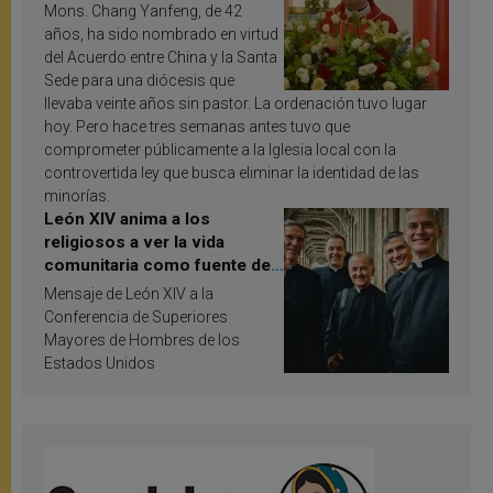
Mons. Chang Yanfeng, de 42
años, ha sido nombrado en virtud
del Acuerdo entre China y la Santa
Sede para una diócesis que
llevaba veinte años sin pastor. La ordenación tuvo lugar
hoy. Pero hace tres semanas antes tuvo que
comprometer públicamente a la Iglesia local con la
controvertida ley que busca eliminar la identidad de las
minorías.
León XIV anima a los
religiosos a ver la vida
comunitaria como fuente de
inspiración y santificación
Mensaje de León XIV a la
Conferencia de Superiores
Mayores de Hombres de los
Estados Unidos