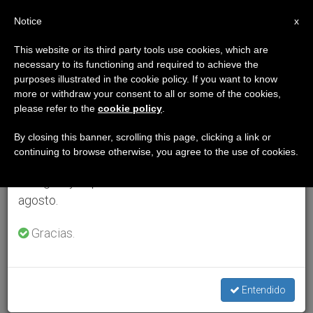
ES
Notice
×
x
Aviso importante
This website or its third party tools use cookies, which are
necessary to its functioning and required to achieve the
Del 27 de julio al 7 de agosto haremos la pausa
purposes illustrated in the cookie policy. If you want to know
anual, aprovechando que en el periodo de verano
more or withdraw your consent to all or some of the cookies,
please refer to the
cookie policy
.
se generan menos informaciones y también el
consumo de las mismas disminuye.
By closing this banner, scrolling this page, clicking a link or
continuing to browse otherwise, you agree to the use of cookies.
Retomamos el trabajo ordinario de las ediciones
en inglés y español de ZENIT el lunes 10 de
agosto.
Gracias.
Entendido