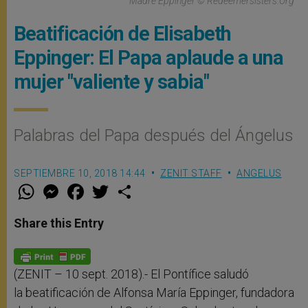
Madre Eppinger © Redeemersisters.org
Beatificación de Elisabeth
Eppinger: El Papa aplaude a una
mujer "valiente y sabia"
Palabras del Papa después del Ángelus
SEPTIEMBRE 10, 2018 14:44
ZENIT STAFF
ANGELUS
W
M
F
T
S
h
e
a
w
h
a
s
c
i
a
t
s
e
t
r
Share this Entry
s
e
b
t
e
A
n
o
e
p
g
o
r
p
e
k
r
(ZENIT – 10 sept. 2018).- El Pontífice saludó
la beatificación de Alfonsa María Eppinger, fundadora