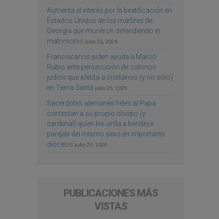
Aumenta el interés por la beatificación en
Estados Unidos de los mártires de
Georgia que murieron defendiendo el
matrimonio
julio 25, 2026
Franciscanos piden ayuda a Marco
Rubio ante persecución de colonos
judíos que afecta a cristianos (y no sólo)
en Tierra Santa
julio 25, 2026
Sacerdotes alemanes fieles al Papa
contestan a su propio obispo (y
cardenal) quien les orilla a bendecir
parejas del mismo sexo en importante
diócesis
julio 25, 2026
PUBLICACIONES MÁS
VISTAS