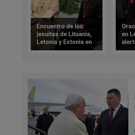
Encuentro de los
Orac
jesuitas de Lituania,
en L
Letonia y Estonia en
alert
la nunciatura de Vilna
«sen
turi