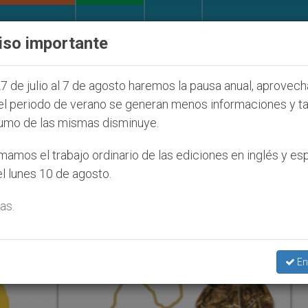
IGLESIA Y MUNDO
DOCUMENTOS
DONATIVOS
iso importante
NU se pronuncia ante caso de obispo católico desapa
7 de julio al 7 de agosto haremos la pausa anual, aprovec
el periodo de verano se generan menos informaciones y t
umo de las mismas disminuye.
2018
amos el trabajo ordinario de las ediciones en inglés y es
l lunes 10 de agosto.
as.
En