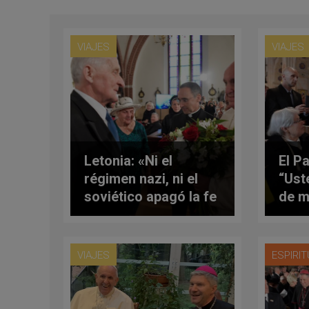
VIAJES
VIAJES
Letonia: «Ni el
El P
régimen nazi, ni el
“Ust
soviético apagó la fe
de m
en vuestros
vues
corazones»
VIAJES
ESPIRI