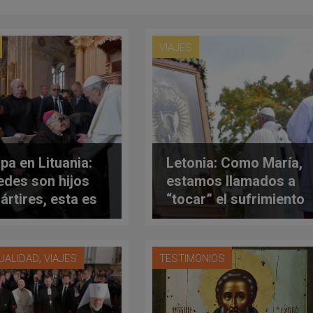
VIAJES
apa en Lituania:
Letonia: Como María,
edes son hijos
estamos llamados a
ártires, esta es
“tocar” el sufrimiento
tra fuerza”
de los demás
,
TUALIDAD
VIAJES
TESTIMONIOS