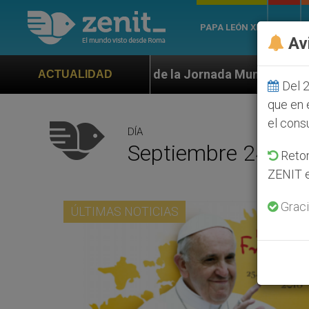
PAPA LEÓN XIV
ROMA
Av
 la Jornada Mundial de la Juventud Seúl 2027
O
ACTUALIDAD
Del 2
que en 
el cons
DÍA
Septiembre 24th, 
Retom
ZENIT e
Graci
ÚLTIMAS NOTICIAS