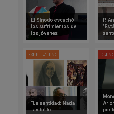
El Sínodo escuchó
P. A
los sufrimientos de
"Est
los jóvenes
sant
cristianos orientales
ESPIRITUALIDAD
CIUDAD
Mons
"La santidad: Nada
Ariz
tan bello"
por 