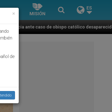
ES
×
MISIÓN
ólico desaparecido por la dictadura nicaragüense
hando
ambién
pañol de
tendido