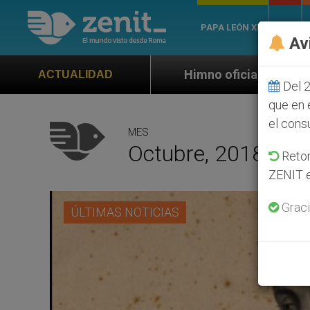
PAPA LEÓN XIV
ROMA
Av
no oficial de la Jornada Mundial de la Juventud Seúl 
ACTUALIDAD
Del 2
que en 
el cons
MES
Octubre, 2018
Retom
ZENIT e
Graci
ÚLTIMAS NOTICIAS