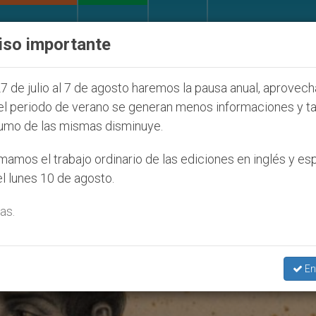
IGLESIA Y MUNDO
DOCUMENTOS
DONATIVOS
iso importante
2027
ONU se pronuncia ante caso de obispo cat
7 de julio al 7 de agosto haremos la pausa anual, aprovec
el periodo de verano se generan menos informaciones y t
umo de las mismas disminuye.
amos el trabajo ordinario de las ediciones en inglés y es
l lunes 10 de agosto.
as.
En