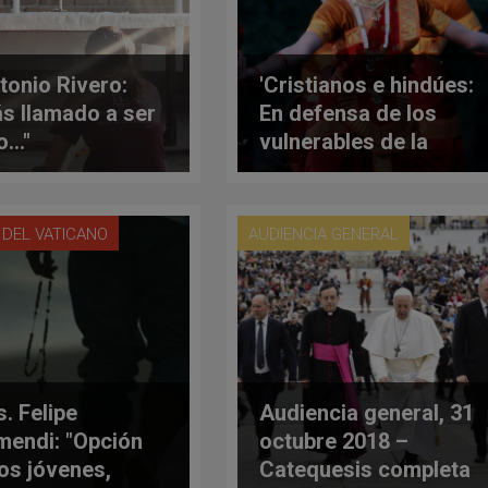
ntonio Rivero:
'Cristianos e hindúes:
ás llamado a ser
En defensa de los
o…"
vulnerables de la
sociedad'
 DEL VATICANO
AUDIENCIA GENERAL
. Felipe
Audiencia general, 31
mendi: "Opción
octubre 2018 –
los jóvenes,
Catequesis completa