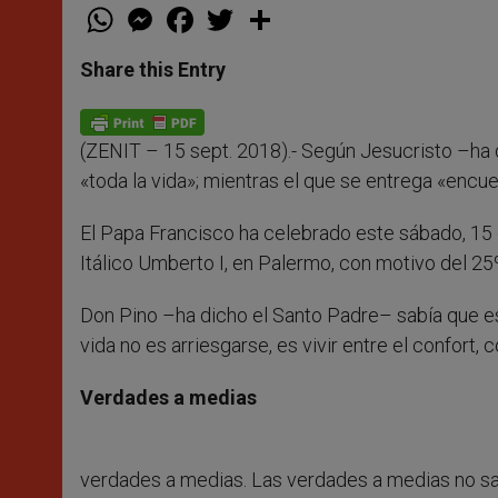
W
M
F
T
S
h
e
a
w
h
a
s
c
i
a
t
s
e
t
r
Share this Entry
s
e
b
t
e
A
n
o
e
p
g
o
r
p
e
k
(ZENIT – 15 sept. 2018).- Según Jesucristo –ha d
r
«toda la vida»; mientras el que se entrega «encuen
El Papa Francisco ha celebrado este sábado, 15 d
Itálico Umberto I, en Palermo, con motivo del 25º
Don Pino –ha dicho el Santo Padre– sabía que est
vida no es arriesgarse, es vivir entre el confort, 
Verdades a medias
verdades a medias. Las verdades a medias no saci