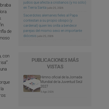
judíos que afecta a cristianos (y no sólo)
mbraba
en Tierra Santa
julio 25, 2026
dora.
Sacerdotes alemanes fieles al Papa
.
contestan a su propio obispo (y
in.
cardenal) quien les orilla a bendecir
parejas del mismo sexo en importante
nfla de
diócesis
julio 25, 2026
rmoso
, con
PUBLICACIONES MÁS
sa’”.
VISTAS
 una
Himno oficial de la Jornada
porque
Mundial de la Juventud Seúl
2027
 la
3 Ago 2026
ros: