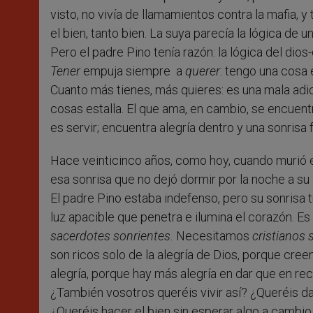
visto, no vivía de llamamientos contra la mafia
el bien, tanto bien. La suya parecía la lógica de u
Pero el padre Pino tenía razón: la lógica del di
Tener
empuja siempre a
querer
: tengo una cosa 
Cuanto más tienes, más quieres: es una mala adic
cosas estalla. El que ama, en cambio, se encue
es servir; encuentra alegría dentro y una sonrisa
Hace veinticinco años, como hoy, cuando murió e
esa sonrisa que no dejó dormir por la noche a su a
El padre Pino estaba indefenso, pero su sonrisa t
luz apacible que penetra e ilumina el corazón. Es 
sacerdotes sonrientes.
Necesitamos
cristianos 
son ricos solo de la alegría de Dios, porque creen
alegría, porque hay más alegría en dar que en re
¿También vosotros queréis vivir así? ¿Queréis da
¿Queréis hacer el bien sin esperar algo a cambi