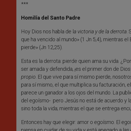
***
Homilía del Santo Padre
Hoy Dios nos habla de l
a victoria y de la derrota
. 
que ha vencido al mundo» (1 Jn 5,4), mientras el 
pierde» (Jn 12,25).
Esta es la derrota: pierde quien ama su vida. ¿Po
ser amada y defendida, ¡es el primer don de Dios!
propio
. El que vive para sí mismo pierde, nosotro
para sí mismo, el que multiplica su facturación, 
parece un ganador a los ojos del mundo. La publi
del egoísmo- pero Jesús no está de acuerdo y la 
sino toda la vida; mientras el que se entrega encu
Entonces hay que elegir: amor o egoísmo. El ego
piensa en cuidar de su vida y está apegado a las c