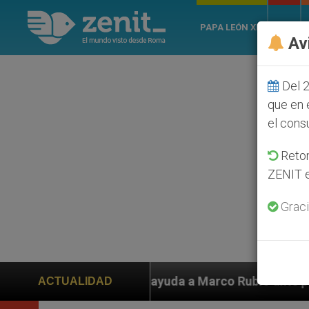
PAPA LEÓN XIV
ROMA
Av
Del 2
que en 
el cons
Retom
ZENIT e
Graci
ayuda a Marco Rubio ante persecución de colonos judío
ACTUALIDAD