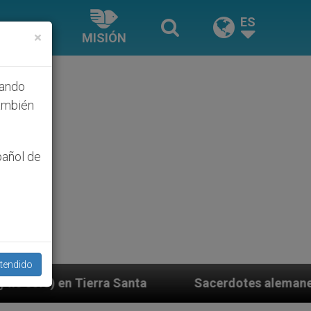
ES
×
MISIÓN
hando
ambién
pañol de
tendido
Sacerdotes alemanes fieles al Papa contestan a