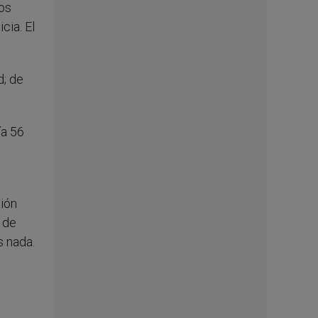
los
cia. El
d; de
ía 56
ción
 de
s nada.