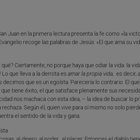
San Juan en la primera lectura presenta la fe como «la victo
Evangelio recoge las palabras de Jesús: «El que ama su vid
r qué? Ciertamente, no porque haya que odiar la vida: la vi
 Lo que lleva a la derrota es
amar la propia vida,
es decir,
a
s decimos que es un egoísta. Parecería lo contrario. El que
el que tiene éxito, el que satisface plenamente sus necesi
cidad nos machaca con esta idea, – la idea de buscar lo pr
rechaza. Según él, quien vive para sí mismo no solo pierde
entra el sentido de la vida y gana.
ísta
osas, al dinero, al poder, al placer. Entonces el diablo tien