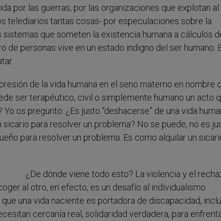
dida por las guerras, por las organizaciones que explotan al
s telediarios tantas cosas- por especulaciones sobre la
los sistemas que someten la existencia humana a cálculos d
o de personas vive en un estado indigno del ser humano. 
tar.
presión de la vida humana en el seno materno en nombre d
ede ser terapéutico, civil o simplemente humano un acto 
o? Yo os pregunto: ¿Es justo “deshacerse” de una vida hum
n sicario para resolver un problema? No se puede, no es ju
ño para resolver un problema. Es como alquilar un sicari
¿De dónde viene todo esto? La violencia y el rech
ger al otro, en efecto, es un desafío al individualismo.
ue una vida naciente es portadora de discapacidad, incl
esitan cercanía real, solidaridad verdadera, para enfrenta