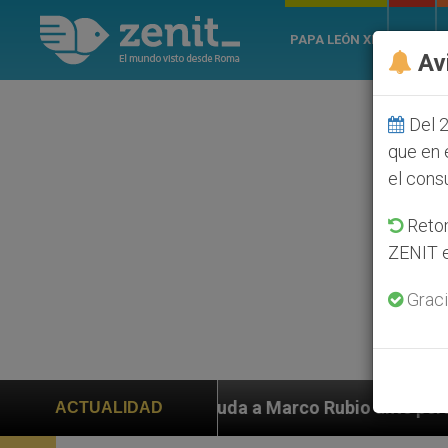
PAPA LEÓN XIV
ROMA
Av
Del 2
que en 
el cons
Retom
ZENIT e
Graci
en ayuda a Marco Rubio ante persecución de colonos ju
ACTUALIDAD