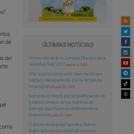
no”,
antos
on de
ÚLTIMAS NOTICIAS
ía del
Himno oficial de la Jornada Mundial de la
Juventud Seúl 2027
agosto 3, 2026
erte
ONU se pronuncia ante caso de obispo
católico desaparecido por la dictadura
nicaragüense
julio 25, 2026
Aumenta el interés por la beatificación en
Estados Unidos de los mártires de
que
Georgia que murieron defendiendo el
.
matrimonio
julio 25, 2026
Franciscanos piden ayuda a Marco
, como
Rubio ante persecución de colonos