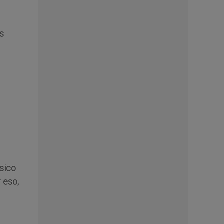
es
.
sico
r eso,