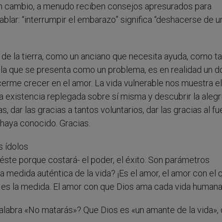
En cambio, a menudo reciben consejos apresurados para
blar: “interrumpir el embarazo” significa “deshacerse de u
de la tierra, como un anciano que necesita ayuda, como t
ella que se presenta como un problema, es en realidad un d
rme crecer en el amor. La vida vulnerable nos muestra el
a existencia replegada sobre sí misma y descubrir la alegr
, dar las gracias a tantos voluntarios, dar las gracias al fu
 haya conocido. Gracias.
s ídolos
ste porque costará- el poder, el éxito. Son parámetros
ca medida auténtica de la vida? ¡Es el amor, el amor con el 
a es la medida. El amor con que Dios ama cada vida humana
 Palabra «No matarás»? Que Dios es «un amante de la vida»