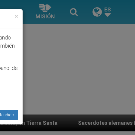
ES
×
MISIÓN
hando
ambién
pañol de
tendido
nta
Sacerdotes alemanes fieles al Papa contesta