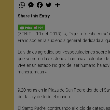
W
M
F
T
S
h
e
a
w
h
a
s
c
i
a
t
s
e
t
r
Share this Entry
s
e
b
t
e
A
n
o
e
p
g
o
r
p
e
k
(ZENIT – 10 oct. 2018).- «¿Es justo ‘deshacerse
r
Francisco en la audiencia general, dedicada al 
La vida es agredida por «especulaciones sobre la
que someten la existencia humana a cálculos de
vive en un estado indigno del ser humano, ha adver
manera, matar».
9:20 horas en la Plaza de San Pedro donde el Sa
de Italia y de todo el mundo.
El Santo Padre, continuando el ciclo de cateques