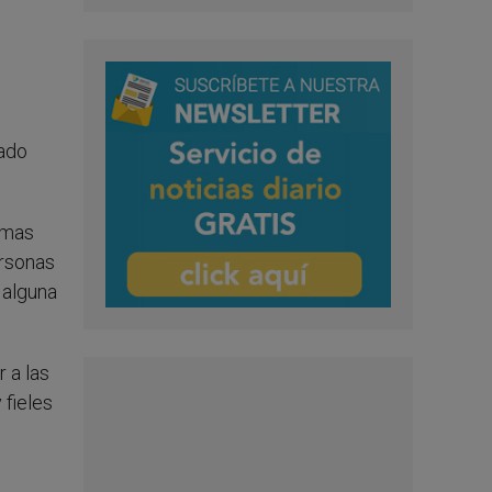
eado
temas
ersonas
 alguna
 a las
 fieles