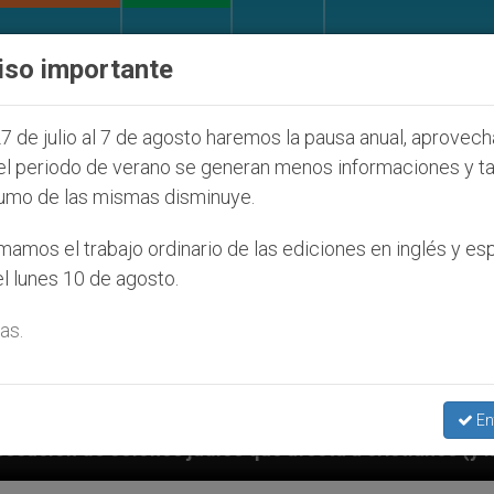
IGLESIA Y MUNDO
DOCUMENTOS
DONATIVOS
iso importante
7 de julio al 7 de agosto haremos la pausa anual, aprovec
el periodo de verano se generan menos informaciones y t
umo de las mismas disminuye.
amos el trabajo ordinario de las ediciones en inglés y es
l lunes 10 de agosto.
as.
En
díos que afecta a cristianos (y no sólo) en Tierra Sa