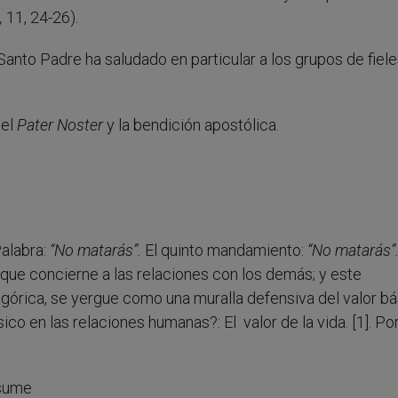
,
11, 24-26).
Santo Padre ha saludado en particular a los grupos de fiel
del
Pater Noster
y la bendición apostólica.
Palabra:
“No matarás”.
El quinto mandamiento:
“No matarás”
que concierne a las relaciones con los demás; y este
órica, se yergue como una muralla defensiva del valor bá
ico en las relaciones humanas?: El valor de la vida. [1]. Po
esume