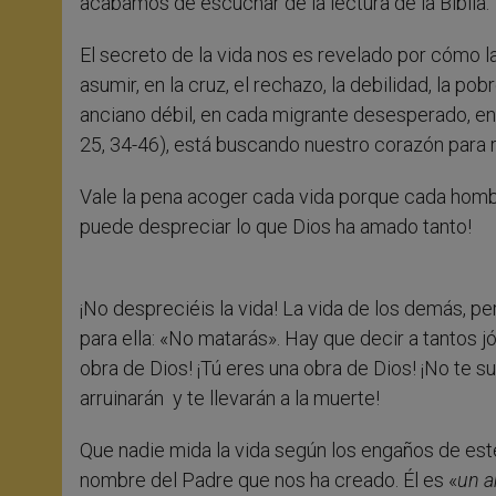
acabamos de escuchar de la lectura de la Biblia.
El secreto de la vida nos es revelado por cómo la
asumir, en la cruz, el rechazo, la debilidad, la po
anciano débil, en cada migrante desesperado, en 
25, 34-46), está buscando nuestro corazón para 
Vale la pena acoger cada vida porque cada hombre
puede despreciar lo que Dios ha amado tanto!
¡No despreciéis la vida! La vida de los demás, p
para ella: «No matarás». Hay que decir a tantos j
obra de Dios! ¡Tú eres una obra de Dios! ¡No te 
arruinarán y te llevarán a la muerte!
Que nadie mida la vida según los engaños de es
nombre del Padre que nos ha creado. Él es «
un a