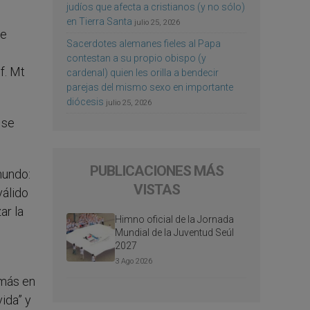
judíos que afecta a cristianos (y no sólo)
en Tierra Santa
julio 25, 2026
de
Sacerdotes alemanes fieles al Papa
contestan a su propio obispo (y
f. Mt
cardenal) quien les orilla a bendecir
parejas del mismo sexo en importante
diócesis
julio 25, 2026
 se
PUBLICACIONES MÁS
mundo:
VISTAS
válido
ar la
Himno oficial de la Jornada
Mundial de la Juventud Seúl
2027
3 Ago 2026
emás en
ida” y