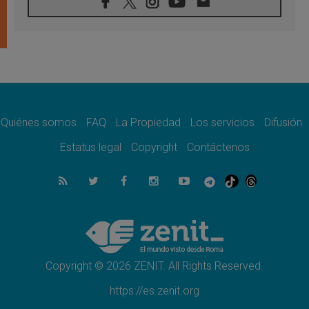
07.08.2026
Tagle: La guerra desfigura el mundo, solo la
revelación de Dios lo transfigura
07.08.2026
Presentada la Trienal de Arte de las
Universidades Católicas: «Exercises in
Empathy»
07.08.2026
Fortunatus Nwachukwu: la comunicación
como misión al servicio del Evangelio
Quiénes somos
FAQ
La Propiedad
Los servicios
Difusión
07.08.2026
Estatus legal
Copyright
Contáctenos
SIGNIS 2026, dar voz a las religiosas en el
espacio público
07.08.2026
Lanzan un proyecto de empoderamiento
digital para mujeres líderes en África
07.08.2026
Programa oficial del Viaje Apostólico del
Papa León XIV a Francia
Copyright © 2026 ZENIT. All Rights Reserved.
https://es.zenit.org