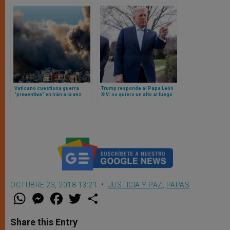
Vaticano cuestiona guerra
Trump responde al Papa León
“preventiva” en Irán a la vez
XIV: no quiero un alto al fuego
que León XIV intensifica
llamamientos diplomáticos por
la paz
OCTUBRE 23, 2018 13:21
JUSTICIA Y PAZ
,
PAPAS
W
M
F
T
S
h
e
a
w
h
a
s
c
i
a
t
s
e
t
r
Share this Entry
s
e
b
t
e