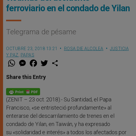
ferroviario en el condado de Yilan
Telegrama de pésame
OCTUBRE 23, 2018 13:21
ROSA DIE ALCOLEA
JUSTICIA
Y PAZ
,
PAPAS
W
M
F
T
S
h
e
a
w
h
a
s
c
i
a
t
s
e
t
r
Share this Entry
s
e
b
t
e
A
n
o
e
p
g
o
r
p
e
k
r
(ZENIT – 23 oct. 2018).- Su Santidad, el Papa
Francisco, «se entristeció profundamente» al
enterarse del descarrilamiento de trenes en el
condado de Yilan, en Taiwán, y ha expresado
su «solidaridad e interés» a todos los afectados por