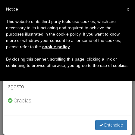
ES
Notice
×
x
Aviso importante
This website or its third party tools use cookies, which are
necessary to its functioning and required to achieve the
Del 27 de julio al 7 de agosto haremos la pausa
purposes illustrated in the cookie policy. If you want to know
anual, aprovechando que en el periodo de verano
more or withdraw your consent to all or some of the cookies,
please refer to the
cookie policy
.
se generan menos informaciones y también el
consumo de las mismas disminuye.
By closing this banner, scrolling this page, clicking a link or
continuing to browse otherwise, you agree to the use of cookies.
Retomamos el trabajo ordinario de las ediciones
en inglés y español de ZENIT el lunes 10 de
agosto.
Gracias.
Entendido