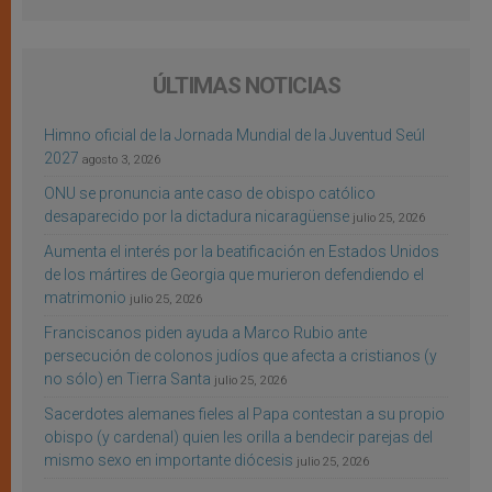
ÚLTIMAS NOTICIAS
Himno oficial de la Jornada Mundial de la Juventud Seúl
2027
agosto 3, 2026
ONU se pronuncia ante caso de obispo católico
desaparecido por la dictadura nicaragüense
julio 25, 2026
Aumenta el interés por la beatificación en Estados Unidos
de los mártires de Georgia que murieron defendiendo el
matrimonio
julio 25, 2026
Franciscanos piden ayuda a Marco Rubio ante
persecución de colonos judíos que afecta a cristianos (y
no sólo) en Tierra Santa
julio 25, 2026
Sacerdotes alemanes fieles al Papa contestan a su propio
obispo (y cardenal) quien les orilla a bendecir parejas del
mismo sexo en importante diócesis
julio 25, 2026