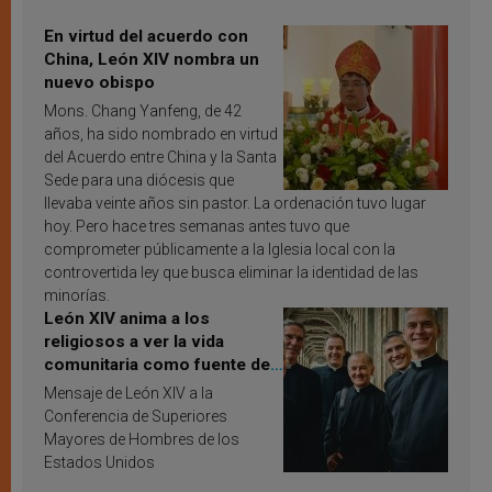
En virtud del acuerdo con
China, León XIV nombra un
nuevo obispo
Mons. Chang Yanfeng, de 42
años, ha sido nombrado en virtud
del Acuerdo entre China y la Santa
Sede para una diócesis que
llevaba veinte años sin pastor. La ordenación tuvo lugar
hoy. Pero hace tres semanas antes tuvo que
comprometer públicamente a la Iglesia local con la
controvertida ley que busca eliminar la identidad de las
minorías.
León XIV anima a los
religiosos a ver la vida
comunitaria como fuente de
inspiración y santificación
Mensaje de León XIV a la
Conferencia de Superiores
Mayores de Hombres de los
Estados Unidos