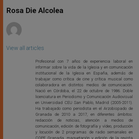
A
n
o
e
p
g
o
r
Rosa Die Alcolea
p
e
k
r
View all articles
Profesional con 7 años de experiencia laboral en
informar sobre la vida de la Iglesia y en comunicación
institucional de la Iglesia en España, además de
trabajar como crítica de cine y crítica musical como
colaboradora en distintos medios de comunicación.
Nació en Córdoba, el 22 de octubre de 1986. Doble
licenciatura en Periodismo y Comunicación Audiovisual
en Universidad CEU San Pablo, Madrid (2005-2011).
Ha trabajado como periodista en el Arzobispado de
Granada de 2010 a 2017, en diferentes ámbitos:
redacción de noticias, atención a medios de
comunicación, edición de fotografía y vídeo, producción
y locución de 2 programas de radio semanales en
COPE Granada, maquetación y edición de la revista