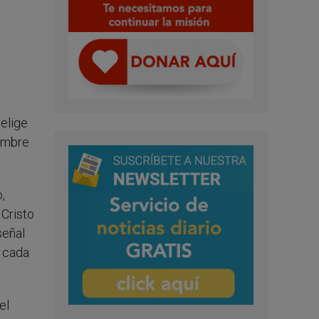
 elige
iembre
,
 Cristo
señal
e cada
el