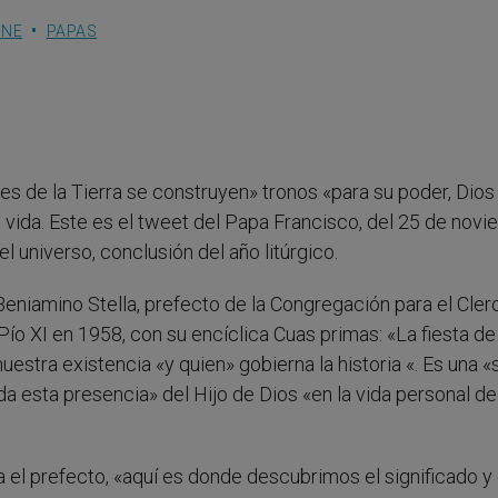
ONE
PAPAS
es de la Tierra se construyen» tronos «para su poder, Dios
o vida. Este es el tweet del Papa Francisco, del 25 de nov
 universo, conclusión del año litúrgico.
eniamino Stella, prefecto de la Congregación para el Clero
r Pío XI en 1958, con su encíclica Cuas primas: «La fiesta de
stra existencia «y quien» gobierna la historia «. Es una «
da esta presencia» del Hijo de Dios «en la vida personal d
 el prefecto, «aquí es donde descubrimos el significado y 