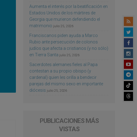
Aumenta el interés por la beatificación en
Estados Unidos de los mártires de
Georgia que murieron defendiendo el
matrimonio
julio 25, 2026
Franciscanos piden ayuda a Marco
Rubio ante persecución de colonos
judíos que afecta a cristianos (y no sólo)
en Tierra Santa
julio 25, 2026
Sacerdotes alemanes fieles al Papa
contestan a su propio obispo (y
cardenal) quien les orilla a bendecir
parejas del mismo sexo en importante
diócesis
julio 25, 2026
PUBLICACIONES MÁS
VISTAS