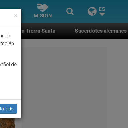
ES
×
MISIÓN
Sacerdotes alemanes fieles al Papa contestan a s
hando
ambién
pañol de
tendido