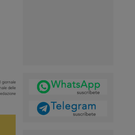
l giornale
nale delle
 redazione