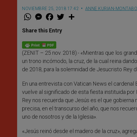
NOVIEMBRE 25, 2018 17:42
ANNE KURIAN-MONTAB
W
M
F
T
S
h
e
a
w
h
a
s
c
i
a
t
s
e
t
r
Share this Entry
s
e
b
t
e
A
n
o
e
p
g
o
r
p
e
k
(ZENIT – 25 nov. 2018).- «Mientras que los grand
r
un trono incómodo, la cruz, de la cual reina dand
de 2018, para la solemnidad de Jesucristo Rey del
En una entrevista con Vatican News el cardenal B
vuelve al significado de esta fiesta instituida po
Rey nos recuerda que Jesús es el que gobierna nue
precisa, en el transcurso del año, que nos recuer
uno de nosotros y de la Iglesia».
«Jesús reinó desde el madero de la cruz», agrega