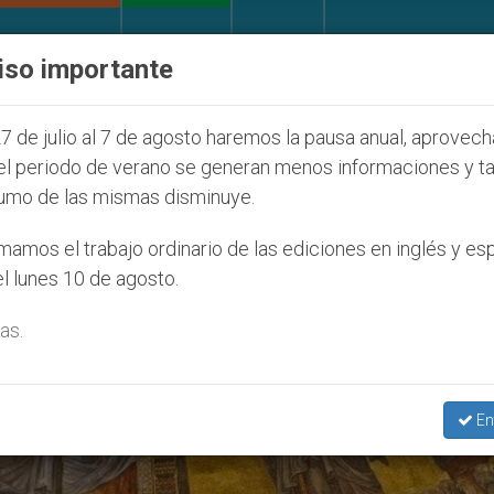
IGLESIA Y MUNDO
DOCUMENTOS
DONATIVOS
iso importante
que afecta a cristianos (y no sólo) en Tierra Santa
7 de julio al 7 de agosto haremos la pausa anual, aprovec
el periodo de verano se generan menos informaciones y t
umo de las mismas disminuye.
amos el trabajo ordinario de las ediciones en inglés y es
l lunes 10 de agosto.
as.
En