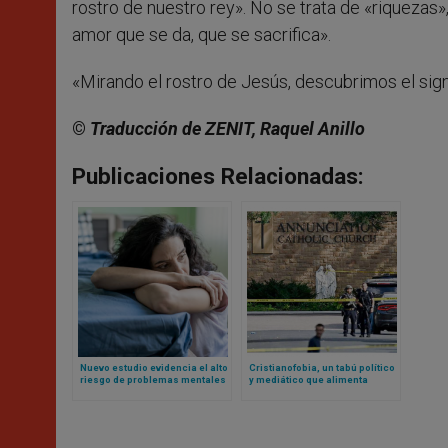
rostro de nuestro rey». No se trata de «riquezas»,
amor que se da, que se sacrifica».
«Mirando el rostro de Jesús, descubrimos el signi
©
Traducción de ZENIT, Raquel Anillo
Publicaciones Relacionadas:
Nuevo estudio evidencia el alto
Cristianofobia, un tabú político
riesgo de problemas mentales
y mediático que alimenta
para mujeres que abortan
crímenes contra niños en EEUU