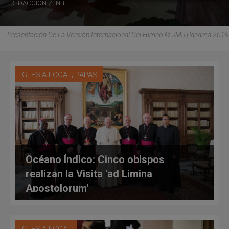
REDACCIÓN ZENIT
Presentación De La Versión Internacional Del Himno © JMJ Panamá 2019
,
IGLESIA LOCAL
PAPAS
Océano Índico: Cinco obispos
realizan la Visita 'ad Limina
Apostolorum'