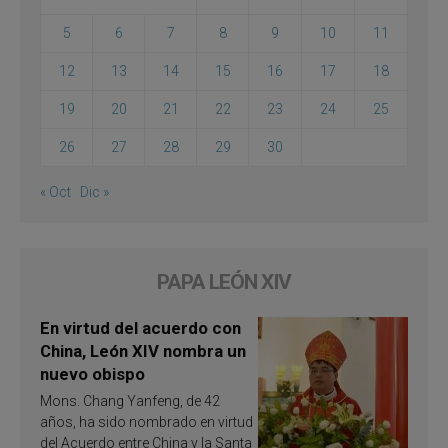
5
6
7
8
9
10
11
12
13
14
15
16
17
18
19
20
21
22
23
24
25
26
27
28
29
30
« Oct
Dic »
PAPA LEÓN XIV
En virtud del acuerdo con
China, León XIV nombra un
nuevo obispo
Mons. Chang Yanfeng, de 42
años, ha sido nombrado en virtud
del Acuerdo entre China y la Santa