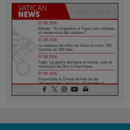
07.08.2026
Bokalic: "En Argentina el Papa León señalará
el compromiso del cristiano"
07.08.2026
La matanza de niños en Gaza no cesa: 300
muertos en 300 días
07.08.2026
Tagle: La guerra desfigura el mundo, solo la
revelación de Dios lo transfigura
07.08.2026
Presentada la Trienal de Arte de las
Universidades Católicas: «Exercises in
Empathy»
07.08.2026
Fortunatus Nwachukwu: la comunicación
como misión al servicio del Evangelio
07.08.2026
SIGNIS 2026, dar voz a las religiosas en el
espacio público
07.08.2026