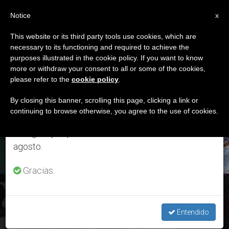
ES
Notice
×
x
Aviso importante
This website or its third party tools use cookies, which are
necessary to its functioning and required to achieve the
Del 27 de julio al 7 de agosto haremos la pausa
DÍA
purposes illustrated in the cookie policy. If you want to know
anual, aprovechando que en el periodo de verano
Noviembre 29th, 2018
more or withdraw your consent to all or some of the cookies,
please refer to the
cookie policy
.
se generan menos informaciones y también el
consumo de las mismas disminuye.
By closing this banner, scrolling this page, clicking a link or
continuing to browse otherwise, you agree to the use of cookies.
ÚLTIMAS NOTICIAS
Retomamos el trabajo ordinario de las ediciones
en inglés y español de ZENIT el lunes 10 de
agosto.
Gracias.
El Por qué de la JMJ: Encuentro
Entendido
NOV 29, 2018 18:46