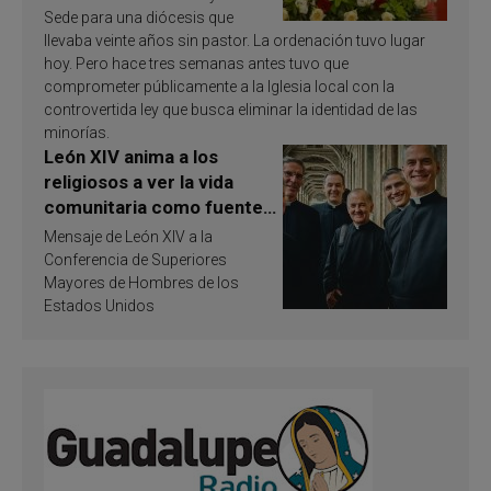
Sede para una diócesis que
llevaba veinte años sin pastor. La ordenación tuvo lugar
hoy. Pero hace tres semanas antes tuvo que
comprometer públicamente a la Iglesia local con la
controvertida ley que busca eliminar la identidad de las
minorías.
León XIV anima a los
religiosos a ver la vida
comunitaria como fuente
de inspiración y
Mensaje de León XIV a la
santificación
Conferencia de Superiores
Mayores de Hombres de los
Estados Unidos