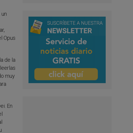
 un
ar,
el Opus
a de la
leerlas
odo muy
ara
ei. En
el
al
u