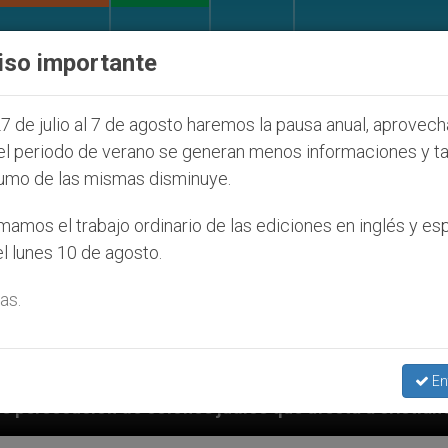
IGLESIA Y MUNDO
DOCUMENTOS
DONATIVOS
iso importante
7 de julio al 7 de agosto haremos la pausa anual, aprovec
el periodo de verano se generan menos informaciones y t
umo de las mismas disminuye.
amos el trabajo ordinario de las ediciones en inglés y es
l lunes 10 de agosto.
as.
En
judíos que afecta a cristianos (y no sólo) en Tierra 