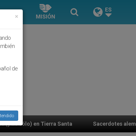
ES
×
MISIÓN
hando
ambién
pañol de
tendido
Santa
Sacerdotes alemanes fieles al Papa contes