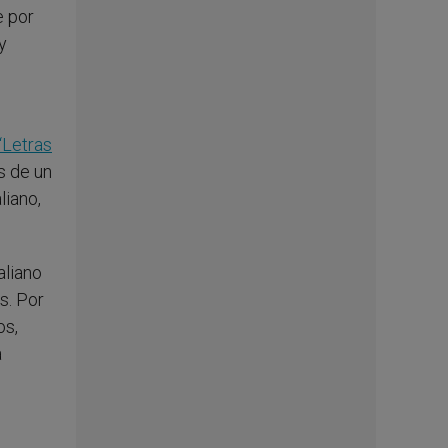
e por
y
“Letras
s de un
liano,
aliano
s. Por
os,
a