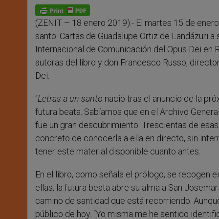
A
n
o
e
p
g
o
r
p
e
k
(ZENIT – 18 enero 2019).- El martes 15 de enero 
r
santo. Cartas de Guadalupe Ortiz de Landázuri a s
Internacional de Comunicación del Opus Dei en R
autoras del libro y don Francesco Russo, director
Dei.
“
Letras a un santo
nació tras el anuncio de la pró
futura beata. Sabíamos que en el Archivo General
fue un gran descubrimiento. Trescientas de esas
concreto de conocerla a ella en directo, sin inter
tener este material disponible cuanto antes.
En el libro, como señala el prólogo, se recogen 
ellas, la futura beata abre su alma a San Josemar
camino de santidad que está recorriendo. Aunque
público de hoy. “Yo misma me he sentido identif