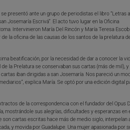
se presentó ante un grupo de periodistas el libro “Letras a
an Josemaría Escrivá”. El acto tuvo lugar en la Oficina
oma. Intervinieron María Del Rincón y María Teresa Escob
 de la oficina de las causas de los santos de la prelatura d
xima beatificación, por la necesidad de dar a conocer la vid
 de la Prelatura se conservaban sus cartas (más de mil), y 
 cartas iban dirigidas a san Josemaría. Nos pareció un m
mediarios”, explica María. Se optó por una edición digital p
extractos de la correspondencia con el fundador del Opus D
ía, mostrándole sus alegrías, dificultades y esperanzas en 
 son cartas escritas hace más de medio siglo, interpelan 
icada, y movida por Guadalupe. Una mujer apasionada por s