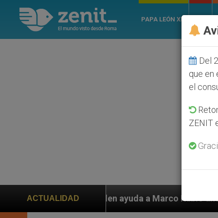
PAPA LEÓN XIV
ROMA
Av
Del 2
que en 
el cons
Retom
ZENIT e
Graci
iden ayuda a Marco Rubio ante persecución de colonos 
ACTUALIDAD