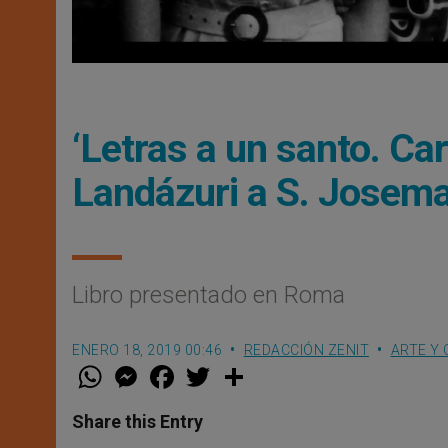
‘Letras a un santo. Ca
Landázuri a S. Josema
Libro presentado en Roma
ENERO 18, 2019 00:46
REDACCIÓN ZENIT
ARTE Y 
W
M
F
T
S
h
e
a
w
h
a
s
c
i
a
t
s
e
t
r
Share this Entry
s
e
b
t
e