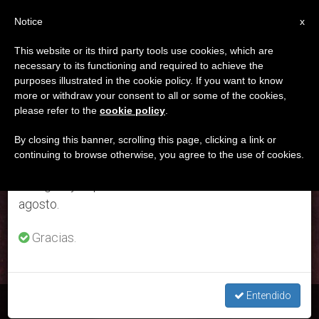
ES
Notice
×
x
Aviso importante
This website or its third party tools use cookies, which are
necessary to its functioning and required to achieve the
Del 27 de julio al 7 de agosto haremos la pausa
DÍA
purposes illustrated in the cookie policy. If you want to know
anual, aprovechando que en el periodo de verano
Enero 8th, 2019
more or withdraw your consent to all or some of the cookies,
please refer to the
cookie policy
.
se generan menos informaciones y también el
consumo de las mismas disminuye.
By closing this banner, scrolling this page, clicking a link or
continuing to browse otherwise, you agree to the use of cookies.
ÚLTIMAS NOTICIAS
Retomamos el trabajo ordinario de las ediciones
en inglés y español de ZENIT el lunes 10 de
agosto.
Gracias.
Entendido
Beata María Teresa de Jesús Le Clerc, 9 de enero