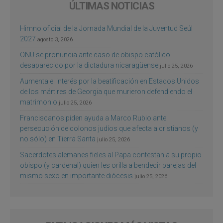
ÚLTIMAS NOTICIAS
Himno oficial de la Jornada Mundial de la Juventud Seúl
2027
agosto 3, 2026
ONU se pronuncia ante caso de obispo católico
desaparecido por la dictadura nicaragüense
julio 25, 2026
Aumenta el interés por la beatificación en Estados Unidos
de los mártires de Georgia que murieron defendiendo el
matrimonio
julio 25, 2026
Franciscanos piden ayuda a Marco Rubio ante
persecución de colonos judíos que afecta a cristianos (y
no sólo) en Tierra Santa
julio 25, 2026
Sacerdotes alemanes fieles al Papa contestan a su propio
obispo (y cardenal) quien les orilla a bendecir parejas del
mismo sexo en importante diócesis
julio 25, 2026