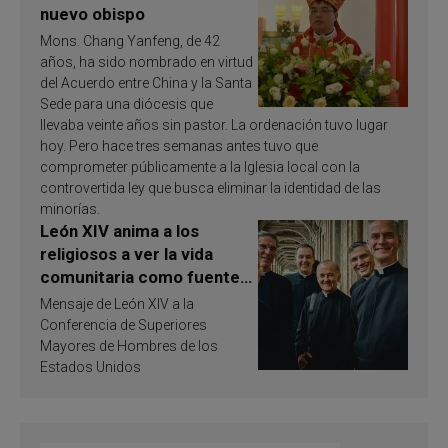
nuevo obispo
Mons. Chang Yanfeng, de 42
años, ha sido nombrado en virtud
del Acuerdo entre China y la Santa
Sede para una diócesis que
llevaba veinte años sin pastor. La ordenación tuvo lugar
hoy. Pero hace tres semanas antes tuvo que
comprometer públicamente a la Iglesia local con la
controvertida ley que busca eliminar la identidad de las
minorías.
León XIV anima a los
religiosos a ver la vida
comunitaria como fuente
de inspiración y
Mensaje de León XIV a la
santificación
Conferencia de Superiores
Mayores de Hombres de los
Estados Unidos