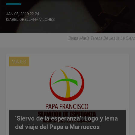
JAN 08, 2019 22:24
ISABEL ORELLANA VILCHES
Beata María Teresa De Jesús Le Clerc
VIAJES
‘Siervo de la esperanza’: Logo y lema
del viaje del Papa a Marruecos